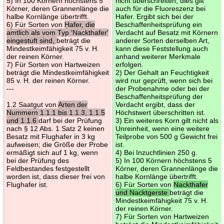
5) In 100 Körnern höchstens 5
nicht überschreiten; dies gilt
Körner, deren Grannenlänge die
auch für die Fluoreszenz bei
halbe Kornlänge übertrifft.
Hafer. Ergibt sich bei der
6) Für Sorten von
Hafer, die
Beschaffenheitsprüfung ein
amtlich als vom Typ 'Nackthafer'
Verdacht auf Besatz mit Körnern
eingestuft sind,
beträgt die
anderer Sorten derselben Art,
Mindestkeimfähigkeit 75 v. H.
kann diese Feststellung auch
der reinen Körner.
anhand weiterer Merkmale
7) Für Sorten von Hartweizen
erfolgen.
beträgt die Mindestkeimfähigkeit
2) Der Gehalt an Feuchtigkeit
85 v. H. der reinen Körner.
wird nur geprüft, wenn sich bei
---
der Probenahme oder bei der
Beschaffenheitsprüfung der
1.2 Saatgut von
Arten der
Verdacht ergibt, dass der
Nummern 1.1.1 bis 1.1.3, 1.1.5
Höchstwert überschritten ist.
und 1.1.6
darf bei der Prüfung
3) Ein weiteres Korn gilt nicht als
nach § 12 Abs. 1 Satz 2 keinen
Unreinheit, wenn eine weitere
Besatz mit Flughafer in 3 kg
Teilprobe von 500 g Gewicht frei
aufweisen; die Größe der Probe
ist.
ermäßigt sich auf 1 kg, wenn
4) Bei Inzuchtlinien 250 g.
bei der Prüfung des
5) In 100 Körnern höchstens 5
Feldbestandes festgestellt
Körner, deren Grannenlänge die
worden ist, dass dieser frei von
halbe Kornlänge übertrifft.
Flughafer ist.
6) Für Sorten von
Nackthafer
und Nacktgerste
beträgt die
Mindestkeimfähigkeit 75 v. H.
der reinen Körner.
7) Für Sorten von Hartweizen