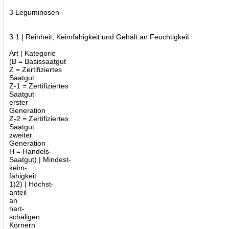
3 Leguminosen
3.1 | Reinheit, Keimfähigkeit und Gehalt an Feuchtigkeit
Art | Kategorie
(B = Basissaatgut
Z = Zertifiziertes
Saatgut
Z-1 = Zertifiziertes
Saatgut
erster
Generation
Z-2 = Zertifiziertes
Saatgut
zweiter
Generation
H = Handels-
Saatgut) | Mindest-
keim-
fähigkeit
1)2) | Höchst-
anteil
an
hart-
schaligen
Körnern