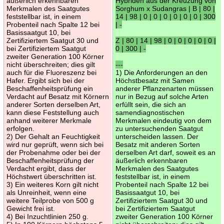
äußerlich erkennbaren
Hybriden aus der Kreuzung von
Merkmalen des Saatgutes
Sorghum x Sudangras | B | 80 |
feststellbar ist, in einem
14 | 98 | 0 | 0 | 0 | 0 | 0 | 0 | 300
Probenteil nach Spalte 12 bei
| -
Basissaatgut 10, bei
Zertifiziertem Saatgut 30 und
Z | 80 | 14 | 98 | 0 | 0 | 0 | 0 | 0 |
bei Zertifiziertem Saatgut
0 | 300 | -
zweiter Generation 100 Körner
nicht überschreiten; dies gilt
---
auch für die Fluoreszenz bei
1) Die Anforderungen an den
Hafer. Ergibt sich bei der
Höchstbesatz mit Samen
Beschaffenheitsprüfung ein
anderer Pflanzenarten müssen
Verdacht auf Besatz mit Körnern
nur in Bezug auf solche Arten
anderer Sorten derselben Art,
erfüllt sein, die sich an
kann diese Feststellung auch
samendiagnostischen
anhand weiterer Merkmale
Merkmalen eindeutig von dem
erfolgen.
zu untersuchenden Saatgut
2) Der Gehalt an Feuchtigkeit
unterscheiden lassen. Der
wird nur geprüft, wenn sich bei
Besatz mit anderen Sorten
der Probenahme oder bei der
derselben Art darf, soweit es an
Beschaffenheitsprüfung der
äußerlich erkennbaren
Verdacht ergibt, dass der
Merkmalen des Saatgutes
Höchstwert überschritten ist.
feststellbar ist, in einem
3) Ein weiteres Korn gilt nicht
Probenteil nach Spalte 12 bei
als Unreinheit, wenn eine
Basissaatgut 10, bei
weitere Teilprobe von 500 g
Zertifiziertem Saatgut 30 und
Gewicht frei ist.
bei Zertifiziertem Saatgut
4) Bei Inzuchtlinien 250 g.
zweiter Generation 100 Körner