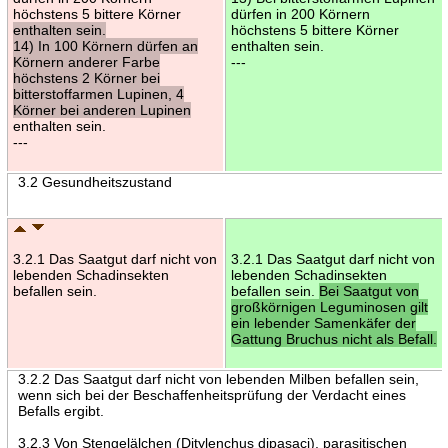
höchstens 5 bittere Körner
dürfen in 200 Körnern
enthalten sein.
höchstens 5 bittere Körner
14) In 100 Körnern dürfen an
enthalten sein.
Körnern anderer Farbe
---
höchstens 2 Körner bei
bitterstoffarmen Lupinen, 4
Körner bei anderen Lupinen
enthalten sein.
---
3.2 Gesundheitszustand
3.2.1 Das Saatgut darf nicht von
3.2.1 Das Saatgut darf nicht von
lebenden Schadinsekten
lebenden Schadinsekten
befallen sein.
befallen sein.
Bei Saatgut von
großkörnigen Leguminosen gilt
ein lebender Samenkäfer der
Gattung Bruchus nicht als Befall.
3.2.2 Das Saatgut darf nicht von lebenden Milben befallen sein,
wenn sich bei der Beschaffenheitsprüfung der Verdacht eines
Befalls ergibt.
3.2.3 Von Stengelälchen (Ditylenchus dipasaci), parasitischen