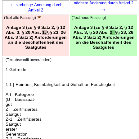
←
nächste Änderung durch Artikel 2
vorherige Änderung durch
→
Artikel 2
(Text alte Fassung)
(Text neue Fassung)
Anlage 3 (zu § 6 Satz 2, § 12
Anlage 3 (zu § 6 Satz 2, § 12
Abs. 3, § 20 Abs.
1,
§§ 23, 26
Abs. 3, § 20 Abs.
2,
§§ 23, 26
Abs. 3 Satz 2) Anforderungen
Abs. 3 Satz 2) Anforderungen
an die Beschaffenheit des
an die Beschaffenheit des
Saatgutes
Saatgutes
(Textabschnitt unverändert)
1 Getreide
1.1 | Reinheit, Keimfähigkeit und Gehalt an Feuchtigkeit
Art | Kategorie
(B = Basissaat-
gut
Z = Zertifiziertes
Saatgut
Z-1 = Zertifiziertes
Saatgut
erster
Generation
Z-2 = Zertifiziertes