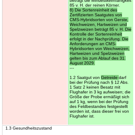
beträgt die Mindestkeimfähigkeit
85 v. H. der reinen Körner.
8) Die Sortenreinheit des
Zertifizierten Saatgutes von
CMS-Hybridsorten von Gerste,
Weichweizen, Hartweizen und
Spelzweizen beträgt 85 v. H. Die
Kontrolle der Sortenreinheit
erfolgt in der Nachprüfung. Die
Anforderungen an CMS-
Hybridsorten von Weichweizen,
Hartweizen und Spelzweizen
gelten bis zum Ablauf des 31.
August 2029.
---
1.2 Saatgut von
Getreide
darf
bei der Prüfung nach § 12 Abs.
1 Satz 2 keinen Besatz mit
Flughafer in 3 kg aufweisen; die
Größe der Probe ermäßigt sich
auf 1 kg, wenn bei der Prüfung
des Feldbestandes festgestellt
worden ist, dass dieser frei von
Flughafer ist.
1.3 Gesundheitszustand