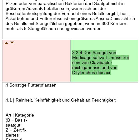
Pilzen oder von parasitischen Bakterien darf Saatgut nicht in
größerem Ausmaß befallen sein, wenn sich bei der
Beschaffenheitsprüfung der Verdacht eines Befalls ergibt; bei
Ackerbohne und Futtererbse ist ein größeres Ausmaß hinsichtlich
des Befalls mit Stengelälchen gegeben, wenn in 300 Körnern
mehr als 5 Stengelälchen nachgewiesen werden.
3.2.4 Das Saatgut von
Medicago sativa L. muss frei
sein von Clavibacter
michiganensis und von
Ditylenchus dipsaci.
4 Sonstige Futterpflanzen
4.1 | Reinheit, Keimfähigkeit und Gehalt an Feuchtigkeit
Art | Kategorie
(B = Basis-
saatgut
Z = Zertifi-
ziertes
Saatgut)