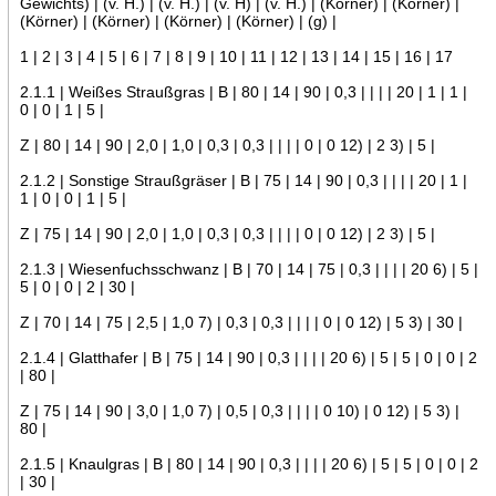
Gewichts) | (v. H.) | (v. H.) | (v. H) | (v. H.) | (Körner) | (Körner) |
(Körner) | (Körner) | (Körner) | (Körner) | (g) |
1 | 2 | 3 | 4 | 5 | 6 | 7 | 8 | 9 | 10 | 11 | 12 | 13 | 14 | 15 | 16 | 17
2.1.1 | Weißes Straußgras | B | 80 | 14 | 90 | 0,3 | | | | 20 | 1 | 1 |
0 | 0 | 1 | 5 |
Z | 80 | 14 | 90 | 2,0 | 1,0 | 0,3 | 0,3 | | | | 0 | 0 12) | 2 3) | 5 |
2.1.2 | Sonstige Straußgräser | B | 75 | 14 | 90 | 0,3 | | | | 20 | 1 |
1 | 0 | 0 | 1 | 5 |
Z | 75 | 14 | 90 | 2,0 | 1,0 | 0,3 | 0,3 | | | | 0 | 0 12) | 2 3) | 5 |
2.1.3 | Wiesenfuchsschwanz | B | 70 | 14 | 75 | 0,3 | | | | 20 6) | 5 |
5 | 0 | 0 | 2 | 30 |
Z | 70 | 14 | 75 | 2,5 | 1,0 7) | 0,3 | 0,3 | | | | 0 | 0 12) | 5 3) | 30 |
2.1.4 | Glatthafer | B | 75 | 14 | 90 | 0,3 | | | | 20 6) | 5 | 5 | 0 | 0 | 2
| 80 |
Z | 75 | 14 | 90 | 3,0 | 1,0 7) | 0,5 | 0,3 | | | | 0 10) | 0 12) | 5 3) |
80 |
2.1.5 | Knaulgras | B | 80 | 14 | 90 | 0,3 | | | | 20 6) | 5 | 5 | 0 | 0 | 2
| 30 |