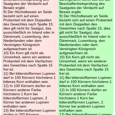
Saatgutes der Verdacht auf
Beschaffenheitsprüfung des
Besatz ergibt.
Saatgutes der Verdacht auf
9) Der Höchstbesatz an Seide
Besatz ergibt.
bezieht sich auf einen
9) Der Höchstbesatz an Seide
Probenteil mit dem Doppelten
bezieht sich auf einen Probenteil
des Gewichtes nach Spalte 15;
mit dem Doppelten des
dies gilt nicht für Saatgut, das
Gewichtes nach Spalte 15; dies
ausschließlich im Inland oder in
gilt nicht für Saatgut, das
Dänemark, Luxemburg, den
ausschließlich im Inland oder in
Niederlanden oder dem
Dänemark, Luxemburg, den
Vereinigten Königreich
Niederlanden oder dem
aufgewachsen ist.
Vereinigten Königreich
10) Ein Korn gilt nicht als
aufgewachsen ist.
Unreinheit, wenn ein weiterer
10) Ein Korn gilt nicht als
Probenteil mit dem Vierfachen
Unreinheit, wenn ein weiterer
des Gewichtes nach Spalte 15
Probenteil mit dem Vierfachen
frei ist.
des Gewichtes nach Spalte 15
11) Bei bitterstoffarmen Lupinen
frei ist.
darf in 100 Körnern höchstens 1
11) Bei bitterstoffarmen Lupinen
bitteres Korn enthalten sein.
darf in 100 Körnern höchstens 1
12) In 100 Körnern dürfen an
bitteres Korn enthalten sein.
Körnern anderer Farbe
12) In 100 Körnern dürfen an
höchstens 1 Korn bei
Körnern anderer Farbe
bitterstoffarmen Lupinen, 2
höchstens 1 Korn bei
Körner bei anderen Lupinen
bitterstoffarmen Lupinen, 2
enthalten sein.
Körner bei anderen Lupinen
13) Bei bitterstoffarmen Lupinen
enthalten sein.
dürfen in 200 Körnern
13) Bei bitterstoffarmen Lupinen