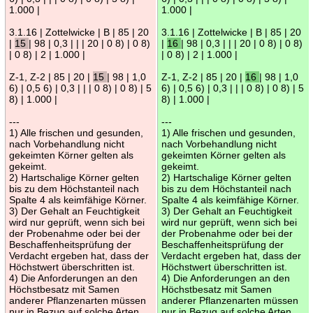
1.000 |
1.000 |
3.1.16 | Zottelwicke | B | 85 | 20
3.1.16 | Zottelwicke | B | 85 | 20
|
15
| 98 | 0,3 | | | 20 | 0 8) | 0 8)
|
16
| 98 | 0,3 | | | 20 | 0 8) | 0 8)
| 0 8) | 2 | 1.000 |
| 0 8) | 2 | 1.000 |
Z-1, Z-2 | 85 | 20 |
15
| 98 | 1,0
Z-1, Z-2 | 85 | 20 |
16
| 98 | 1,0
6) | 0,5 6) | 0,3 | | | 0 8) | 0 8) | 5
6) | 0,5 6) | 0,3 | | | 0 8) | 0 8) | 5
8) | 1.000 |
8) | 1.000 |
---
---
1) Alle frischen und gesunden,
1) Alle frischen und gesunden,
nach Vorbehandlung nicht
nach Vorbehandlung nicht
gekeimten Körner gelten als
gekeimten Körner gelten als
gekeimt.
gekeimt.
2) Hartschalige Körner gelten
2) Hartschalige Körner gelten
bis zu dem Höchstanteil nach
bis zu dem Höchstanteil nach
Spalte 4 als keimfähige Körner.
Spalte 4 als keimfähige Körner.
3) Der Gehalt an Feuchtigkeit
3) Der Gehalt an Feuchtigkeit
wird nur geprüft, wenn sich bei
wird nur geprüft, wenn sich bei
der Probenahme oder bei der
der Probenahme oder bei der
Beschaffenheitsprüfung der
Beschaffenheitsprüfung der
Verdacht ergeben hat, dass der
Verdacht ergeben hat, dass der
Höchstwert überschritten ist.
Höchstwert überschritten ist.
4) Die Anforderungen an den
4) Die Anforderungen an den
Höchstbesatz mit Samen
Höchstbesatz mit Samen
anderer Pflanzenarten müssen
anderer Pflanzenarten müssen
nur in Bezug auf solche Arten
nur in Bezug auf solche Arten