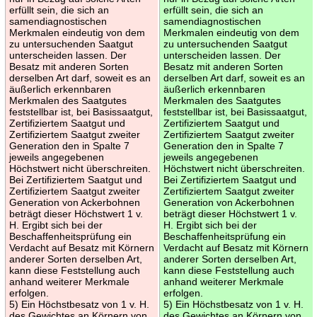
erfüllt sein, die sich an
erfüllt sein, die sich an
samendiagnostischen
samendiagnostischen
Merkmalen eindeutig von dem
Merkmalen eindeutig von dem
zu untersuchenden Saatgut
zu untersuchenden Saatgut
unterscheiden lassen. Der
unterscheiden lassen. Der
Besatz mit anderen Sorten
Besatz mit anderen Sorten
derselben Art darf, soweit es an
derselben Art darf, soweit es an
äußerlich erkennbaren
äußerlich erkennbaren
Merkmalen des Saatgutes
Merkmalen des Saatgutes
feststellbar ist, bei Basissaatgut,
feststellbar ist, bei Basissaatgut,
Zertifiziertem Saatgut und
Zertifiziertem Saatgut und
Zertifiziertem Saatgut zweiter
Zertifiziertem Saatgut zweiter
Generation den in Spalte 7
Generation den in Spalte 7
jeweils angegebenen
jeweils angegebenen
Höchstwert nicht überschreiten.
Höchstwert nicht überschreiten.
Bei Zertifiziertem Saatgut und
Bei Zertifiziertem Saatgut und
Zertifiziertem Saatgut zweiter
Zertifiziertem Saatgut zweiter
Generation von Ackerbohnen
Generation von Ackerbohnen
beträgt dieser Höchstwert 1 v.
beträgt dieser Höchstwert 1 v.
H. Ergibt sich bei der
H. Ergibt sich bei der
Beschaffenheitsprüfung ein
Beschaffenheitsprüfung ein
Verdacht auf Besatz mit Körnern
Verdacht auf Besatz mit Körnern
anderer Sorten derselben Art,
anderer Sorten derselben Art,
kann diese Feststellung auch
kann diese Feststellung auch
anhand weiterer Merkmale
anhand weiterer Merkmale
erfolgen.
erfolgen.
5) Ein Höchstbesatz von 1 v. H.
5) Ein Höchstbesatz von 1 v. H.
des Gewichtes an Körnern von
des Gewichtes an Körnern von