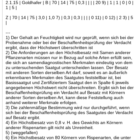
2.1.15 | Goldhafer | B | 70 | 14 | 75 | 0,3 | | | | 20 9) | 1 | 1 | 0 | 0 |
1 | 5 |
Z | 70 | 14 | 75 | 3,0 | 1,0 7) | 0,3 | 0,3 | | | | 0 11) | 0 12) | 2 3) | 5
|
---
1) Der Gehalt an Feuchtigkeit wird nur geprüft, wenn sich bei der
Probenahme oder bei der Beschaffenheitsprüfung der Verdacht
ergibt, dass der Höchstwert überschritten ist
2) Die Anforderungen an den Höchstbesatz mit Samen anderer
Pflanzenarten müssen nur in Bezug auf solche Arten erfüllt sein,
die sich an samendiagnostischen Merkmalen eindeutig von dem
zu untersuchenden Saatgut unterscheiden lassen. Der Besatz
mit anderen Sorten derselben Art darf, soweit es an äußerlich
erkennbaren Merkmalen des Saatgutes feststellbar ist, bei
Basissaatgut und Zertifiziertem Saatgut den in Spalte 6 jeweils
angegebenen Höchstwert nicht überschreiten. Ergibt sich bei der
Beschaffenheitsprüfung ein Verdacht auf Besatz mit Körnern
anderer Sorten derselben Art, kann diese Feststellung auch
anhand weiterer Merkmale erfolgen.
3) Die zahlenmäßige Bestimmung wird nur durchgeführt, wenn
sich bei der Beschaffenheitsprüfung des Saatgutes der Verdacht
auf Besatz ergibt.
4) Ein Höchstbesatz von 0,8 v. H. des Gewichts an Körnern
anderer Rispenarten gilt nicht als Unreinheit.
5) (weggefallen)
6) Ein Höchstbesatz von 80 Körnern von Rispenarten, die unter