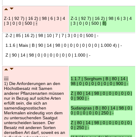
Z-1 | 92 7) | 16 2) | 98 | 6 | 3 | 4
Z-1 | 92 7) | 16 2) | 98 | 6 | 3 | 4
| 3 | 0 | 0 | 500 |
-
| 3 | 0 | 0 | 500 |
8)
Z-2 | 85 | 16 2) | 98 | 10 | 7 | 7 | 3 | 0 | 0 | 500 | -
1.1.6 | Mais | B | 90 | 14 | 98 | 0 | 0 | 0 | 0 | 0 | 0 | 1.000 4) | -
Z | 90 | 14 | 98 | 0 | 0 | 0 | 0 | 0 | 0 | 1.000 | -
---
1.1.7 | Sorghum | B | 80 | 14 |
1) Die Anforderungen an den
98 | 0 | 0 | 0 | 0 | 0 | 0 | 900 | -
Höchstbesatz mit Samen
anderer Pflanzenarten müssen
Z | 80 | 14 | 98 | 0 | 0 | 0 | 0 | 0 |
nur in Bezug auf solche Arten
0 | 900 | -
erfüllt sein, die sich an
samendiagnostischen
Sudangras | B | 80 | 14 | 98 | 0 |
Merkmalen eindeutig von dem
0 | 0 | 0 | 0 | 0 | 250 | -
zu untersuchenden Saatgut
unterscheiden lassen. Der
Z | 80 | 14 | 98 | 0 | 0 | 0 | 0 | 0 |
Besatz mit anderen Sorten
0 | 250 | -
derselben Art darf, soweit es an