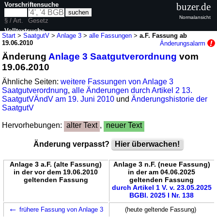
Vorschriftensuche
buzer.de
Normalansicht
§ / Art.
Gesetz
Volltextsuche
Start
>
SaatgutV
>
Anlage 3
>
alle Fassungen
>
a.F. Fassung ab
19.06.2010
Änderungsalarm
nur in SaatgutV
Änderung
Anlage 3 Saatgutverordnung
vom
19.06.2010
Ähnliche Seiten:
weitere Fassungen von Anlage 3
Saatgutverordnung
,
alle Änderungen durch Artikel 2 13.
SaatgutVÄndV am 19. Juni 2010
und
Änderungshistorie der
SaatgutV
Hervorhebungen:
alter Text
,
neuer Text
Änderung verpasst?
Hier überwachen!
Anlage 3 a.F. (alte Fassung)
Anlage 3 n.F. (neue Fassung)
in der vor dem 19.06.2010
in der am 04.06.2025
geltenden Fassung
geltenden Fassung
durch Artikel 1 V. v. 23.05.2025
BGBl. 2025 I Nr. 138
←
frühere Fassung von Anlage 3
(heute geltende Fassung)