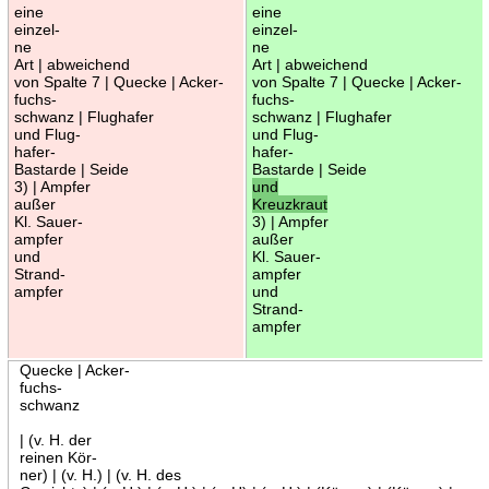
eine
eine
einzel-
einzel-
ne
ne
Art | abweichend
Art | abweichend
von Spalte 7 | Quecke | Acker-
von Spalte 7 | Quecke | Acker-
fuchs-
fuchs-
schwanz | Flughafer
schwanz | Flughafer
und Flug-
und Flug-
hafer-
hafer-
Bastarde | Seide
Bastarde | Seide
3) | Ampfer
und
außer
Kreuzkraut
Kl. Sauer-
3) | Ampfer
ampfer
außer
und
Kl. Sauer-
Strand-
ampfer
ampfer
und
Strand-
ampfer
Quecke | Acker-
fuchs-
schwanz
| (v. H. der
reinen Kör-
ner) | (v. H.) | (v. H. des