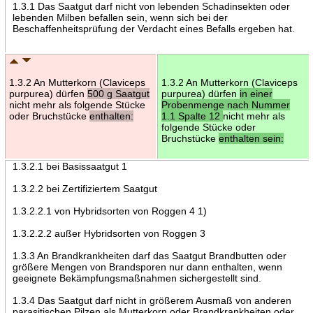
1.3.1 Das Saatgut darf nicht von lebenden Schadinsekten oder
lebenden Milben befallen sein, wenn sich bei der
Beschaffenheitsprüfung der Verdacht eines Befalls ergeben hat.
1.3.2 An Mutterkorn (Claviceps
1.3.2 An Mutterkorn (Claviceps
purpurea) dürfen
500 g Saatgut
purpurea) dürfen
in einer
nicht mehr als folgende Stücke
Probenmenge nach Nummer
oder Bruchstücke
enthalten:
1.1 Spalte 12
nicht mehr als
folgende Stücke oder
Bruchstücke
enthalten sein:
1.3.2.1 bei Basissaatgut 1
1.3.2.2 bei Zertifiziertem Saatgut
1.3.2.2.1 von Hybridsorten von Roggen 4 1)
1.3.2.2.2 außer Hybridsorten von Roggen 3
1.3.3 An Brandkrankheiten darf das Saatgut Brandbutten oder
größere Mengen von Brandsporen nur dann enthalten, wenn
geeignete Bekämpfungsmaßnahmen sichergestellt sind.
1.3.4 Das Saatgut darf nicht in größerem Ausmaß von anderen
parasitischen Pilzen als Mutterkorn oder Brandkrankheiten oder