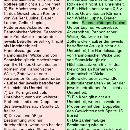
Rotklee gilt nicht als Unreinheit.
Rotklee gilt nicht als Unreinheit.
6) Ein Höchstbesatz von 0,5 v.
6) Ein Höchstbesatz von 0,5 v.
H. des Gewichtes an Körnern
H. des Gewichtes an Körnern
von Weißer Lupine, Blauer
von Weißer Lupine, Blauer
Lupine, Gelber Lupine,
Lupine,
Schmalblättriger Lupine,
Futtererbse, Ackerbohne,
Gelber Lupine, Futtererbse,
Pannonischer Wicke, Saatwicke
Ackerbohne, Pannonischer
oder Zottelwicke - außer der
Wicke, Saatwicke oder
jeweils betroffenen Art - gilt nicht
Zottelwicke - außer der jeweils
als Unreinheit; bei
betroffenen Art - gilt nicht als
Handelssaatgut von
Unreinheit; bei Handelssaatgut
Pannonischer Wicke und von
von Pannonischer Wicke und
Saatwicke gilt ein Höchstbesatz
von Saatwicke gilt ein
von 6 v. H. des Gewichtes an
Höchstbesatz von 6 v. H. des
Körnern von Pannonischer
Gewichtes an Körnern von
Wicke, Zottelwicke oder
Pannonischer Wicke,
verwandter Kulturpflanzenarten
Zottelwicke oder verwandter
- außer der jeweils betroffenen
Kulturpflanzenarten - außer der
Art - nicht als Unreinheit.
jeweils betroffenen Art - nicht als
7) Ein Korn gilt nicht als
Unreinheit.
Unreinheit, wenn ein weiterer
7) Ein Korn gilt nicht als
Probenteil mit dem Doppelten
Unreinheit, wenn ein weiterer
des Gewichtes nach Spalte 15
Probenteil mit dem Doppelten
frei ist.
des Gewichtes nach Spalte 15
8) Die zahlenmäßige
frei ist.
Bestimmung wird nur
8) Die zahlenmäßige
durchgeführt, wenn sich bei der
Bestimmung wird nur
Beschaffenheitsprüfung des
durchgeführt, wenn sich bei der