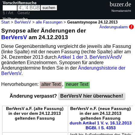
Vorschriftensuche
buzer.de
Normalansicht
§ / Art.
Gesetz
Volltextsuche
Start
>
BerVersV
>
alle Fassungen
>
Gesamtsynopse 24.12.2013
Änderungsalarm
Synopse aller Änderungen der
nur in BerVersV
BerVersV
am 24.12.2013
Diese Gegenüberstellung vergleicht die jeweils alte Fassung
(linke Spalte) mit der neuen Fassung (rechte Spalte) aller am
24. Dezember 2013 durch
Artikel 1 der 3. BerVersVÄndV
geänderten Einzelnormen. Synopsen für andere
Änderungstermine finden Sie in der
Änderungshistorie der
BerVersV
.
Hervorhebungen:
alter Text
,
neuer Text
Änderung verpasst?
BerVersV hier überwachen!
BerVersV a.F. (alte Fassung)
BerVersV n.F. (neue Fassung)
in der vor dem 24.12.2013
in der am 24.12.2013
geltenden Fassung
geltenden Fassung
durch Artikel 1 V. v. 16.12.2013
BGBl. I S. 4353
(galt bis Außerkrafttreten des Titels