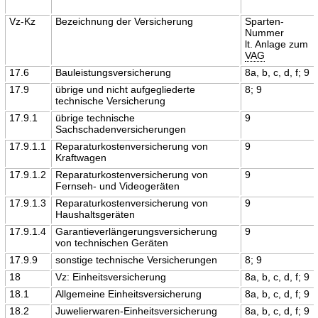
Vz-Kz
Bezeichnung der Versicherung
Sparten-
Nummer
lt. Anlage zum
VAG
17.6
Bauleistungsversicherung
8a, b, c, d, f; 9
17.9
übrige und nicht aufgegliederte
8; 9
technische Versicherung
17.9.1
übrige technische
9
Sachschadenversicherungen
17.9.1.1
Reparaturkostenversicherung von
9
Kraftwagen
17.9.1.2
Reparaturkostenversicherung von
9
Fernseh- und Videogeräten
17.9.1.3
Reparaturkostenversicherung von
9
Haushaltsgeräten
17.9.1.4
Garantieverlängerungsversicherung
9
von technischen Geräten
17.9.9
sonstige technische Versicherungen
8; 9
18
Vz: Einheitsversicherung
8a, b, c, d, f; 9
18.1
Allgemeine Einheitsversicherung
8a, b, c, d, f; 9
18.2
Juwelierwaren-Einheitsversicherung
8a, b, c, d, f; 9