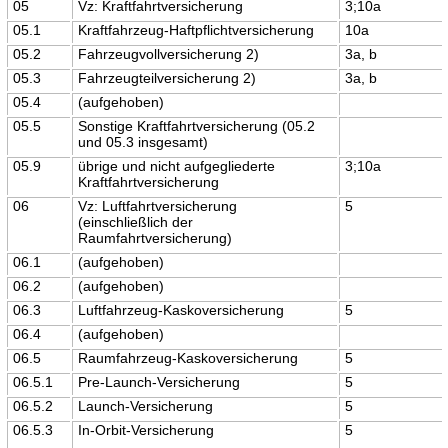
05
Vz: Kraftfahrtversicherung
3;10a
05.1
Kraftfahrzeug-Haftpflichtversicherung
10a
05.2
Fahrzeugvollversicherung 2)
3a, b
05.3
Fahrzeugteilversicherung 2)
3a, b
05.4
(aufgehoben)
05.5
Sonstige Kraftfahrtversicherung (05.2
und 05.3 insgesamt)
05.9
übrige und nicht aufgegliederte
3;10a
Kraftfahrtversicherung
06
Vz: Luftfahrtversicherung
5
(einschließlich der
Raumfahrtversicherung)
06.1
(aufgehoben)
06.2
(aufgehoben)
06.3
Luftfahrzeug-Kaskoversicherung
5
06.4
(aufgehoben)
06.5
Raumfahrzeug-Kaskoversicherung
5
06.5.1
Pre-Launch-Versicherung
5
06.5.2
Launch-Versicherung
5
06.5.3
In-Orbit-Versicherung
5