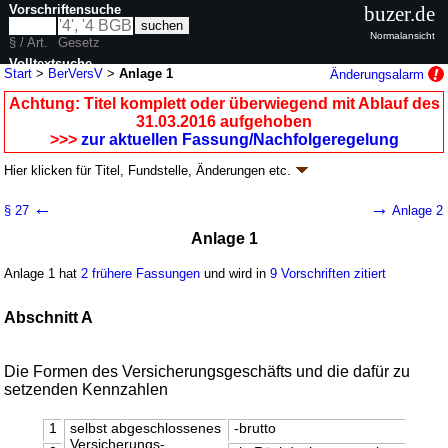
Vorschriftensuche
buzer.de
Normalansicht
§ / Art.
Gesetz
Volltextsuche
Start
>
BerVersV
>
Anlage 1
Änderungsalarm
nur in BerVersV
Achtung: Titel komplett oder überwiegend mit Ablauf des
31.03.2016 aufgehoben
>>>
zur aktuellen Fassung/Nachfolgeregelung
Hier klicken für
Titel, Fundstelle, Änderungen
etc.
Anlage 1 - Versicherungsberichterstattungs-
←
→
§ 27
Anlage 2
Verordnung (BerVersV)
Anlage 1
V. v. 29.03.2006
BGBl. I S. 622
(
Nr. 16
); aufgehoben durch
Artikel 2
Nr. 2 V.
v. 16.12.2015
BGBl. I S. 2345
Anlage 1 hat
2 frühere Fassungen
und wird in
9 Vorschriften zitiert
Geltung ab 12.04.2006; FNA: 7631-1-37
Versicherungsaufsichtsrecht
5 weitere Fassungen
|
wird in 22 Vorschriften zitiert
Abschnitt A
Anlagen
Die Formen des Versicherungsgeschäfts und die dafür zu
setzenden Kennzahlen
1
selbst abgeschlossenes
-brutto
Versicherungs-