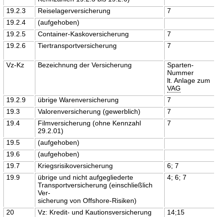
19.2.3
Reiselagerversicherung
7
19.2.4
(aufgehoben)
19.2.5
Container-Kaskoversicherung
7
19.2.6
Tiertransportversicherung
7
Vz-Kz
Bezeichnung der Versicherung
Sparten-
Nummer
lt. Anlage zum
VAG
19.2.9
übrige Warenversicherung
7
19.3
Valorenversicherung (gewerblich)
7
19.4
Filmversicherung (ohne Kennzahl
7
29.2.01)
19.5
(aufgehoben)
19.6
(aufgehoben)
19.7
Kriegsrisikoversicherung
6; 7
19.9
übrige und nicht aufgegliederte
4; 6; 7
Transportversicherung (einschließlich
Ver-
sicherung von Offshore-Risiken)
20
Vz: Kredit- und Kautionsversicherung
14;15