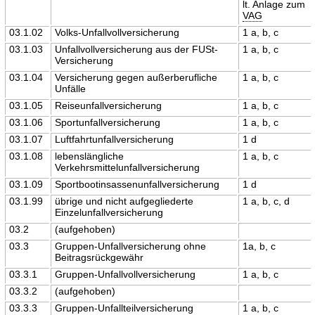
lt. Anlage zum
VAG
03.1.02
Volks-Unfallvollversicherung
1 a, b, c
03.1.03
Unfallvollversicherung aus der FUSt-
1 a, b, c
Versicherung
03.1.04
Versicherung gegen außerberufliche
1 a, b, c
Unfälle
03.1.05
Reiseunfallversicherung
1 a, b, c
03.1.06
Sportunfallversicherung
1 a, b, c
03.1.07
Luftfahrtunfallversicherung
1 d
03.1.08
lebenslängliche
1 a, b, c
Verkehrsmittelunfallversicherung
03.1.09
Sportbootinsassenunfallversicherung
1 d
03.1.99
übrige und nicht aufgegliederte
1 a, b, c, d
Einzelunfallversicherung
03.2
(aufgehoben)
03.3
Gruppen-Unfallversicherung ohne
1a, b, c
Beitragsrückgewähr
03.3.1
Gruppen-Unfallvollversicherung
1 a, b, c
03.3.2
(aufgehoben)
03.3.3
Gruppen-Unfallteilversicherung
1 a, b, c