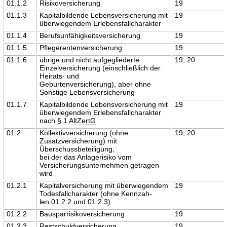
01.1.2
Risikoversicherung
19
01.1.3
Kapitalbildende Lebensversicherung mit
19
überwiegendem Erlebensfallcharakter
01.1.4
Berufsunfähigkeitsversicherung
19
01.1.5
Pflegerentenversicherung
19
01.1.6
übrige und nicht aufgegliederte
19; 20
Einzelversicherung (einschließlich der
Heirats- und
Geburtenversicherung), aber ohne
Sonstige Lebensversicherung
01.1.7
Kapitalbildende Lebensversicherung mit
19
überwiegendem Erlebensfallcharakter
nach
§ 1 AltZertG
01.2
Kollektivversicherung (ohne
19; 20
Zusatzversicherung) mit
Überschussbeteiligung,
bei der das Anlagerisiko vom
Versicherungsunternehmen getragen
wird
01.2.1
Kapitalversicherung mit überwiegendem
19
Todesfallcharakter (ohne Kennzah-
len 01.2.2 und 01.2.3)
01.2.2
Bausparrisikoversicherung
19
01.2.3
Restschuldversicherung
19