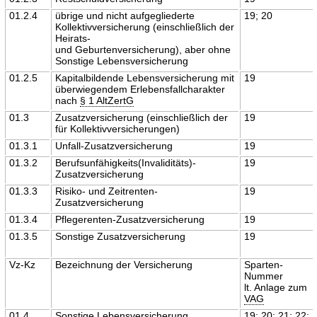
01.2.4
übrige und nicht aufgegliederte
19; 20
Kollektivversicherung (einschließlich der
Heirats-
und Geburtenversicherung), aber ohne
Sonstige Lebensversicherung
01.2.5
Kapitalbildende Lebensversicherung mit
19
überwiegendem Erlebensfallcharakter
nach
§ 1 AltZertG
01.3
Zusatzversicherung (einschließlich der
19
für Kollektivversicherungen)
01.3.1
Unfall-Zusatzversicherung
19
01.3.2
Berufsunfähigkeits(Invaliditäts)-
19
Zusatzversicherung
01.3.3
Risiko- und Zeitrenten-
19
Zusatzversicherung
01.3.4
Pflegerenten-Zusatzversicherung
19
01.3.5
Sonstige Zusatzversicherung
19
Vz-Kz
Bezeichnung der Versicherung
Sparten-
Nummer
lt. Anlage zum
VAG
01.4
Sonstige Lebensversicherung
19; 20; 21; 22;