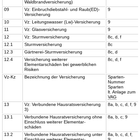
Waldbrandversicherung)
09
Vz: Einbruchdiebstahl- und Raub(ED)-
9
Versicherung
10
Vz: Leitungswasser (Lw)-Versicherung
9
11
Vz: Glasversicherung
9
12
Vz: Sturmversicherung
8c, d, f
12.1
Sturmversicherung
8c
12.3
Gärtnerei-Sturmversicherung
8c, d
12.4
Versicherung weiterer
8c, d, f
Elementarschäden bei gewerblichen
Risiken
Vz-Kz
Bezeichnung der Versicherung
Sparten-
Nummer
Sparten
lt. Anlage zum
VAG
13
Vz: Verbundene Hausratsversicherung
8a, b, c, d, f; 9
3)
13.1
Verbundene Hausratversicherung ohne
8a, b, c; 9
Einschluss weiterer Elementar-
schäden
13.2
Verbundene Hausratversicherung unter
8a, b, c, d, f;
Einschluss weiterer Elementar-
9;