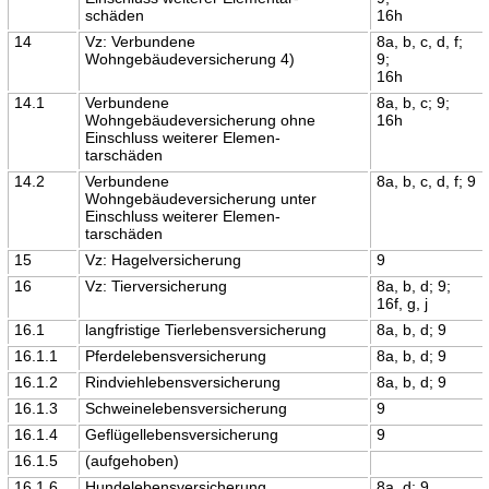
schäden
16h
14
Vz: Verbundene
8a, b, c, d, f;
Wohngebäudeversicherung 4)
9;
16h
14.1
Verbundene
8a, b, c; 9;
Wohngebäudeversicherung ohne
16h
Einschluss weiterer Elemen-
tarschäden
14.2
Verbundene
8a, b, c, d, f; 9
Wohngebäudeversicherung unter
Einschluss weiterer Elemen-
tarschäden
15
Vz: Hagelversicherung
9
16
Vz: Tierversicherung
8a, b, d; 9;
16f, g, j
16.1
langfristige Tierlebensversicherung
8a, b, d; 9
16.1.1
Pferdelebensversicherung
8a, b, d; 9
16.1.2
Rindviehlebensversicherung
8a, b, d; 9
16.1.3
Schweinelebensversicherung
9
16.1.4
Geflügellebensversicherung
9
16.1.5
(aufgehoben)
16.1.6
Hundelebensversicherung
8a, d; 9