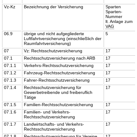
Vz-Kz
Bezeichnung der Versicherung
Sparten
Sparten-
Nummer
lt. Anlage zum
VAG
06.9
übrige und nicht aufgegliederte
5
Luftfahrtversicherung (einschließlich der
Raumfahrtversicherung)
07
Vz: Rechtsschutzversicherung
17
07.1
Rechtsschutzversicherung nach ARB
17
07.1.1
Verkehrs-Rechtsschutzversicherung
17
07.1.2
Fahrzeug-Rechtsschutzversicherung
17
07.1.3
Fahrer-Rechtsschutzversicherung
17
07.1.4
Rechtsschutzversicherung für
17
Gewerbetreibende und freiberuflich
Tätige
07.1.5
Familien-Rechtsschutzversicherung
17
07.1.6
Familien- und Verkehrs-
17
Rechtsschutzversicherung
07.1.7
Landwirtschafts- und Verkehrs-
17
Rechtsschutzversicherung
07.1.8
Rechtsschutzversicherung für Vereine
17