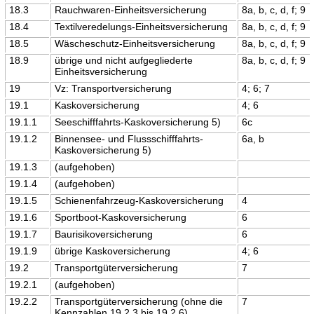
18.3
Rauchwaren-Einheitsversicherung
8a, b, c, d, f; 9
18.4
Textilveredelungs-Einheitsversicherung
8a, b, c, d, f; 9
18.5
Wäscheschutz-Einheitsversicherung
8a, b, c, d, f; 9
18.9
übrige und nicht aufgegliederte
8a, b, c, d, f; 9
Einheitsversicherung
19
Vz: Transportversicherung
4; 6; 7
19.1
Kaskoversicherung
4; 6
19.1.1
Seeschifffahrts-Kaskoversicherung 5)
6c
19.1.2
Binnensee- und Flussschifffahrts-
6a, b
Kaskoversicherung 5)
19.1.3
(aufgehoben)
19.1.4
(aufgehoben)
19.1.5
Schienenfahrzeug-Kaskoversicherung
4
19.1.6
Sportboot-Kaskoversicherung
6
19.1.7
Baurisikoversicherung
6
19.1.9
übrige Kaskoversicherung
4; 6
19.2
Transportgüterversicherung
7
19.2.1
(aufgehoben)
19.2.2
Transportgüterversicherung (ohne die
7
Kennzahlen 19.2.3 bis 19.2.6)