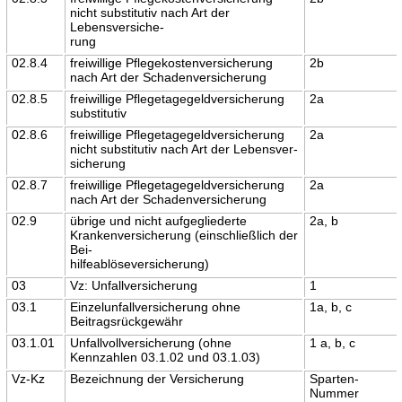
nicht substitutiv nach Art der
Lebensversiche-
rung
02.8.4
freiwillige Pflegekostenversicherung
2b
nach Art der Schadenversicherung
02.8.5
freiwillige Pflegetagegeldversicherung
2a
substitutiv
02.8.6
freiwillige Pflegetagegeldversicherung
2a
nicht substitutiv nach Art der Lebensver-
sicherung
02.8.7
freiwillige Pflegetagegeldversicherung
2a
nach Art der Schadenversicherung
02.9
übrige und nicht aufgegliederte
2a, b
Krankenversicherung (einschließlich der
Bei-
hilfeablöseversicherung)
03
Vz: Unfallversicherung
1
03.1
Einzelunfallversicherung ohne
1a, b, c
Beitragsrückgewähr
03.1.01
Unfallvollversicherung (ohne
1 a, b, c
Kennzahlen 03.1.02 und 03.1.03)
Vz-Kz
Bezeichnung der Versicherung
Sparten-
Nummer