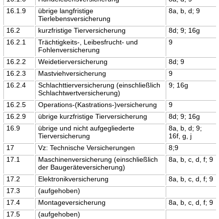
16.1.9
übrige langfristige
8a, b, d; 9
Tierlebensversicherung
16.2
kurzfristige Tierversicherung
8d; 9; 16g
16.2.1
Trächtigkeits-, Leibesfrucht- und
9
Fohlenversicherung
16.2.2
Weidetierversicherung
8d; 9
16.2.3
Mastviehversicherung
9
16.2.4
Schlachttierversicherung (einschließlich
9; 16g
Schlachtwertversicherung)
16.2.5
Operations-(Kastrations-)versicherung
9
16.2.9
übrige kurzfristige Tierversicherung
8d; 9; 16g
16.9
übrige und nicht aufgegliederte
8a, b, d; 9;
Tierversicherung
16f, g, j
17
Vz: Technische Versicherungen
8;9
17.1
Maschinenversicherung (einschließlich
8a, b, c, d, f; 9
der Baugeräteversicherung)
17.2
Elektronikversicherung
8a, b, c, d, f; 9
17.3
(aufgehoben)
17.4
Montageversicherung
8a, b, c, d, f; 9
17.5
(aufgehoben)