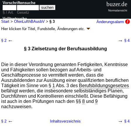
Vorschriftensuche
buzer.de
Normalansicht
§ / Art.
Gesetz
Volltextsuche
Start
>
OfenLufthBAusbV
>
§ 3
Änderungsalarm
Hier klicken für
Titel, Fundstelle, Änderungen
etc.
nur in OfenLufthBAusbV
§ 3 - Verordnung über die Berufsausbildung
←
→
§ 2
§ 4
zum Ofen- und Luftheizungsbauer/zur Ofen-
§ 3 Zielsetzung der Berufsausbildung
und Luftheizungsbauerin
(OfenLufthBAusbV
k.a.Abk.
)
Die in dieser Verordnung genannten Fertigkeiten, Kenntnisse
V. v. 06.04.2006
BGBl. I S. 818
(
Nr. 17
)
Geltung ab 01.08.2006; FNA: 7110-6-95
Handwerk im Allgemeinen
und Fähigkeiten sollen bezogen auf Arbeits- und
1 Änderung
Geschäftsprozesse so vermittelt werden, dass die
Auszubildenden zur Ausübung einer qualifizierten beruflichen
Tätigkeit im Sinne von §
1
Abs. 3 des
Berufsbildungsgesetzes
befähigt werden, die insbesondere selbstständiges Planen,
Durchführen und Kontrollieren einschließt. Diese Befähigung
ist auch in den Prüfungen nach den §§
8
und
9
nachzuweisen.
←
→
§ 2
Inhaltsverzeichnis
§ 4