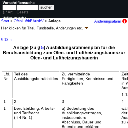
Vorschriftensuche
§ / Art.
Gesetz
Volltextsuche
Start
>
OfenLufthBAusbV
>
Anlage
Änderungsalarm
Hier klicken für
Titel, Fundstelle, Änderungen
etc.
nur in OfenLufthBAusbV
Anlage - Verordnung über die
←
§ 12
Berufsausbildung zum Ofen- und
Anlage (zu §
5
) Ausbildungsrahmenplan für die
Luftheizungsbauer/zur Ofen- und
Berufsausbildung zum Ofen- und Luftheizungsbauer/zur
Luftheizungsbauerin (OfenLufthBAusbV
k.a.Abk.
)
Ofen- und Luftheizungsbauerin
V. v. 06.04.2006
BGBl. I S. 818
(
Nr. 17
)
Geltung ab 01.08.2006; FNA: 7110-6-95
Handwerk im Allgemeinen
1 Änderung
Lfd.
Teil des
Zu vermittelnde
Zei
Nr.
Ausbildungsberufsbildes
Fertigkeiten, Kenntnisse und
Ric
Fähigkeiten
in 
Aus
1-1
1
2
3
4
1
Berufsbildung, Arbeits-
a) Bedeutung des
wä
und Tarifrecht
Ausbildungsvertrages,
der
(§
4
Nr. 1)
insbesondere
Aus
Abschluss, Dauer und
zu 
Beendigung erklären