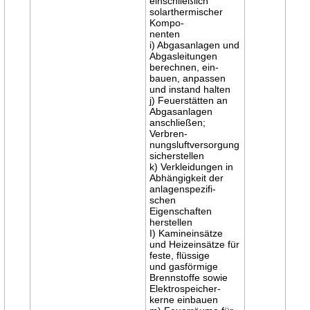
einschließlich
solarthermischer
Kompo-
nenten
i) Abgasanlagen und
Abgasleitungen
berechnen, ein-
bauen, anpassen
und instand halten
j) Feuerstätten an
Abgasanlagen
anschließen;
Verbren-
nungsluftversorgung
sicherstellen
k) Verkleidungen in
Abhängigkeit der
anlagenspezifi-
schen
Eigenschaften
herstellen
I) Kamineinsätze
und Heizeinsätze für
feste, flüssige
und gasförmige
Brennstoffe sowie
Elektrospeicher-
kerne einbauen