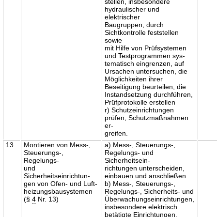
stellen, insbesondere
hydraulischer und
elektrischer
Baugruppen, durch
Sichtkontrolle feststellen
sowie
mit Hilfe von Prüfsystemen
und Testprogrammen sys-
tematisch eingrenzen, auf
Ursachen untersuchen, die
Möglichkeiten ihrer
Beseitigung beurteilen, die
Instandsetzung durchführen,
Prüfprotokolle erstellen
r) Schutzeinrichtungen
prüfen, Schutzmaßnahmen
er-
greifen.
13
Montieren von Mess-,
a) Mess-, Steuerungs-,
Steuerungs-,
Regelungs- und
Regelungs-
Sicherheitsein-
und
richtungen unterscheiden,
Sicherheitseinrichtun-
einbauen und anschließen
gen von Ofen- und Luft-
b) Mess-, Steuerungs-,
heizungsbausystemen
Regelungs-, Sicherheits- und
(§
4
Nr. 13)
Überwachungseinrichtungen,
insbesondere elektrisch
betätigte Einrichtungen,