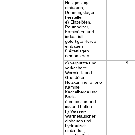
Heizgaszüge
einbauen,
Dehnungsfugen
herstellen
e) Einzelöfen,
Raumheizer,
Kaminöfen und
industriell
gefertigte Herde
einbauen
f) Altanlagen
demontieren
g) verputzte und
9
verkachelte
Warmluft- und
Grundöfen,
Heizkamine, offene
Kamine,
Kachelherde und
Back-
öfen setzen und
instand halten
h) Wasser-
Wärmetauscher
einbauen und
hydraulisch
einbinden,