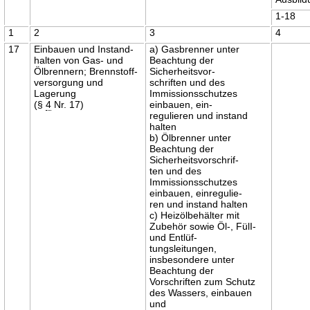
1-18
1
2
3
4
17
Einbauen und Instand-
a) Gasbrenner unter
halten von Gas- und
Beachtung der
Ölbrennern; Brennstoff-
Sicherheitsvor-
versorgung und
schriften und des
Lagerung
Immissionsschutzes
(§
4
Nr. 17)
einbauen, ein-
regulieren und instand
halten
b) Ölbrenner unter
Beachtung der
Sicherheitsvorschrif-
ten und des
Immissionsschutzes
einbauen, einregulie-
ren und instand halten
c) Heizölbehälter mit
Zubehör sowie Öl-, FülI-
und Entlüf-
tungsleitungen,
insbesondere unter
Beachtung der
Vorschriften zum Schutz
des Wassers, einbauen
und