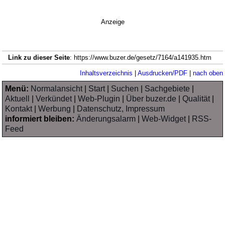
Anzeige
Link zu dieser Seite
: https://www.buzer.de/gesetz/7164/a141935.htm
Inhaltsverzeichnis
|
Ausdrucken/PDF
|
nach oben
Menü:
Normalansicht
|
Start
|
Suchen
|
Sachgebiete
|
Aktuell
|
Verkündet
|
Web-Plugin
|
Über buzer.de
|
Qualität
|
Kontakt
|
Werbung
|
Datenschutz, Impressum
informiert bleiben:
Änderungsalarm
|
Web-Widget
|
RSS-
Feed