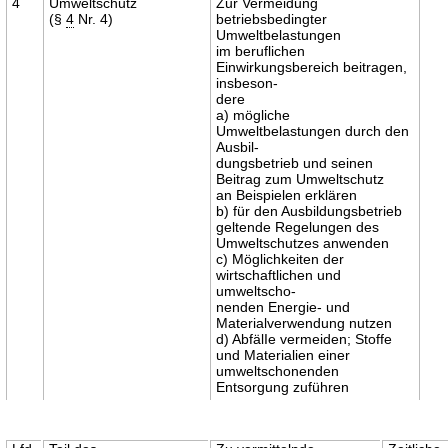
4
Umweltschutz
Zur Vermeidung
(§
4
Nr. 4)
betriebsbedingter
Umweltbelastungen
im beruflichen
Einwirkungsbereich beitragen,
insbeson-
dere
a) mögliche
Umweltbelastungen durch den
Ausbil-
dungsbetrieb und seinen
Beitrag zum Umweltschutz
an Beispielen erklären
b) für den Ausbildungsbetrieb
geltende Regelungen des
Umweltschutzes anwenden
c) Möglichkeiten der
wirtschaftlichen und
umweltscho-
nenden Energie- und
Materialverwendung nutzen
d) AbfälIe vermeiden; Stoffe
und Materialien einer
umweltschonenden
Entsorgung zuführen