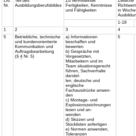
Lfd.
Teil des
Zu vermittelnde
Zeitliche
Nr.
Ausbildungsberufsbildes
Fertigkeiten, Kenntnisse
Richtwer
und Fähigkeiten
in Woche
Ausbildu
1-18
1
2
3
4
5
Betriebliche, technische
a) Informationen
5
und kundenorientierte
beschaffen und
Kommunikation und
bewerten
Auftragsbearbeitung
b) Gespräche mit
(§
4
Nr. 5)
Vorgesetzten,
Mitarbeitern und im
Team situationsgerecht
führen, Sachverhalte
darstel-
len, deutsche und
englische
Fachausdrücke anwen-
den
c) Montage- und
Explosionszeichnungen
lesen und an-
wenden
d) Skizzen und
Stücklisten anfertigen
e) Normen anwenden,
Toleranzen