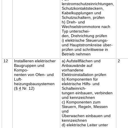
lerstromschutzeinrichtungen,
Schutzkontaktsteckern,
Kabelkupplungen und
Schutzschaltern, prüfen
h) Dreh- und
Wechselstrommotore nach
Typ unterschei-
den, Drehrichtung prüfen
i) elektrische Steuerungs-
und Hauptstromkreise über-
prüfen und schrittweise in
Betrieb nehmen
12
Installieren elektrischer
a) Aufstellflächen und
2
Baugruppen und
Anbauwände auf
Kompo-
vorhandene
nenten von Ofen- und
Elektroinstallation prüfen
Luft-
b) Komponenten für
heizungsbausystemen
elektrische Hilfs- und
(§
4
Nr. 12)
Schalteinrich-
tungen einbauen, verbinden
und kennzeichnen
c) Komponenten zum
Steuern, Regeln, Messen
und
Überwachen einbauen und
kennzeichnen
d) elektrische Leiter unter