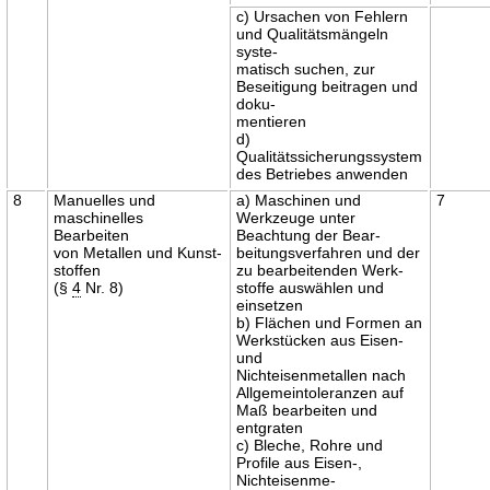
c) Ursachen von Fehlern
und Qualitätsmängeln
syste-
matisch suchen, zur
Beseitigung beitragen und
doku-
mentieren
d)
Qualitätssicherungssystem
des Betriebes anwenden
8
Manuelles und
a) Maschinen und
7
maschinelles
Werkzeuge unter
Bearbeiten
Beachtung der Bear-
von Metallen und Kunst-
beitungsverfahren und der
stoffen
zu bearbeitenden Werk-
(§
4
Nr. 8)
stoffe auswählen und
einsetzen
b) Flächen und Formen an
Werkstücken aus Eisen-
und
Nichteisenmetallen nach
Allgemeintoleranzen auf
Maß bearbeiten und
entgraten
c) Bleche, Rohre und
Profile aus Eisen-,
Nichteisenme-