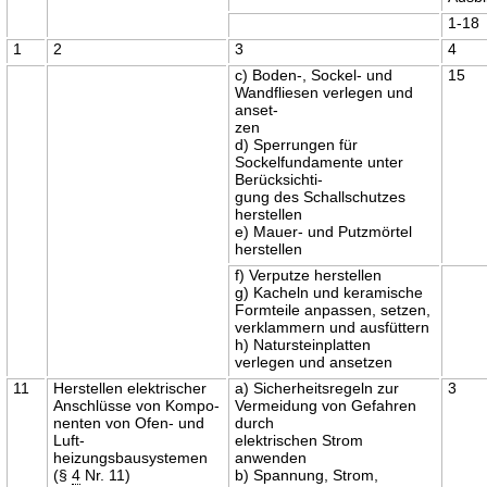
1-18
1
2
3
4
c) Boden-, Sockel- und
15
Wandfliesen verlegen und
anset-
zen
d) Sperrungen für
Sockelfundamente unter
Berücksichti-
gung des Schallschutzes
herstellen
e) Mauer- und Putzmörtel
herstellen
f) Verputze herstellen
g) Kacheln und keramische
Formteile anpassen, setzen,
verklammern und ausfüttern
h) Natursteinplatten
verlegen und ansetzen
11
Herstellen elektrischer
a) Sicherheitsregeln zur
3
Anschlüsse von Kompo-
Vermeidung von Gefahren
nenten von Ofen- und
durch
Luft-
elektrischen Strom
heizungsbausystemen
anwenden
(§
4
Nr. 11)
b) Spannung, Strom,