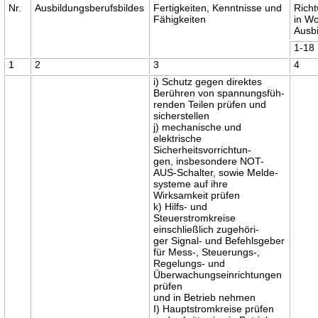
Nr.
Ausbildungsberufsbildes
Fertigkeiten, Kenntnisse und
Richt
Fähigkeiten
in W
Ausb
1-18
1
2
3
4
i) Schutz gegen direktes
Berühren von spannungsfüh-
renden Teilen prüfen und
sicherstellen
j) mechanische und
elektrische
Sicherheitsvorrichtun-
gen, insbesondere NOT-
AUS-Schalter, sowie Melde-
systeme auf ihre
Wirksamkeit prüfen
k) Hilfs- und
Steuerstromkreise
einschließlich zugehöri-
ger Signal- und Befehlsgeber
für Mess-, Steuerungs-,
Regelungs- und
Überwachungseinrichtungen
prüfen
und in Betrieb nehmen
I) Hauptstromkreise prüfen