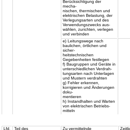
Berücksichtigung der
mecha-
nischen, thermischen und
elektrischen Belastung, der
Verlegungsarten und des
Verwendungszwecks aus-
wählen, zurichten, verlegen
und verbinden
e) Leitungswege nach
baulichen, örtlichen und
sicher-
heitstechnischen
Gegebenheiten festlegen
f) Baugruppen und Geräte in
unterschiedlichen Verdrah-
tungsarten nach Unterlagen
und Mustern verdrahten
g) Fehler erkennen,
korrigieren und Änderungen
doku-
mentieren
h) Instandhalten und Warten
von elektrischen Betriebs-
mitteln
Lfd.
Teil des
Zu vermittelnde
Zeitl