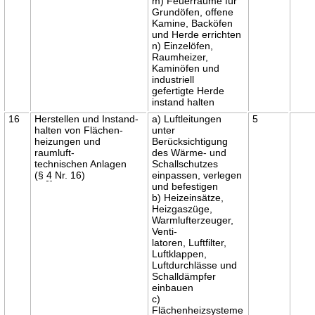
m) Feuerräume für
Grundöfen, offene
Kamine, Backöfen
und Herde errichten
n) Einzelöfen,
Raumheizer,
Kaminöfen und
industriell
gefertigte Herde
instand halten
16
Herstellen und Instand-
a) Luftleitungen
5
halten von Flächen-
unter
heizungen und
Berücksichtigung
raumluft-
des Wärme- und
technischen Anlagen
Schallschutzes
(§
4
Nr. 16)
einpassen, verlegen
und befestigen
b) Heizeinsätze,
Heizgaszüge,
Warmlufterzeuger,
Venti-
latoren, Luftfilter,
Luftklappen,
Luftdurchlässe und
Schalldämpfer
einbauen
c)
Flächenheizsysteme