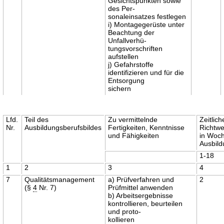
Gesichtspunkten sowie
des Per-
sonaleinsatzes festlegen
i) Montagegerüste unter
Beachtung der
Unfallverhü-
tungsvorschriften
aufstellen
j) Gefahrstoffe
identifizieren und für die
Entsorgung
sichern
Lfd.
Teil des
Zu vermittelnde
Zeitlich
Nr.
Ausbildungsberufsbildes
Fertigkeiten, Kenntnisse
Richtwe
und Fähigkeiten
in Woc
Ausbil
1-18
1
2
3
4
7
Qualitätsmanagement
a) Prüfverfahren und
2
(§
4
Nr. 7)
Prüfmittel anwenden
b) Arbeitsergebnisse
kontrollieren, beurteilen
und proto-
kollieren