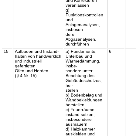
und Korrekturen
veranlassen
g)
Funktionskontrollen
und
Anlagenanalysen,
insbeson-
dere
Abgasanalysen,
durchführen
15
Aufbauen und Instand-
a) Fundamente,
6
halten von handwerklich
Unterbau und
und industriell
Wärmedämmung,
gefertigten
insbe-
Öfen und Herden
sondere unter
(§
4
Nr. 15)
Beachtung des
Gebäudeschutzes,
her-
stellen
b) Bodenbelag und
Wandbekleidungen
herstellen
c) Feuerräume
instand setzen,
insbesondere
ausmauern
d) Heizkammer
auskleiden und