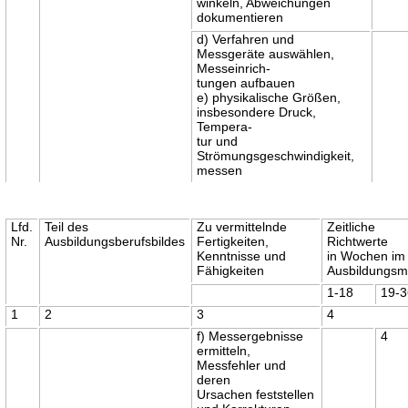
winkeln, Abweichungen
dokumentieren
d) Verfahren und
Messgeräte auswählen,
Messeinrich-
tungen aufbauen
e) physikalische Größen,
insbesondere Druck,
Tempera-
tur und
Strömungsgeschwindigkeit,
messen
Lfd.
Teil des
Zu vermittelnde
Zeitliche
Nr.
Ausbildungsberufsbildes
Fertigkeiten,
Richtwerte
Kenntnisse und
in Wochen im
Fähigkeiten
Ausbildungsm
1-18
19-
1
2
3
4
f) Messergebnisse
4
ermitteln,
Messfehler und
deren
Ursachen feststellen