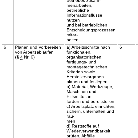
Betriebes zusam-
menarbeiten,
betriebliche
Informationsflüsse
nutzen
und bei betrieblichen
Entscheidungsprozessen
mitar-
beiten
6
Planen und Vorbereiten
a) Arbeitsschritte nach
6
von Arbeitsabläufen
funktionalen,
(§
4
Nr. 6)
organisatorischen,
fertigungs- und
montagetechnischen
Kriterien sowie
Herstellervorgaben
planen und festlegen
b) Material, Werkzeuge,
Maschinen und
Hilfsmittel an-
fordern und bereitstellen
c) Arbeitsplatz einrichten,
sichern, unterhalten und
räu-
men
d) Reststoffe auf
Wiederverwendbarkeit
prüfen, AbfälIe