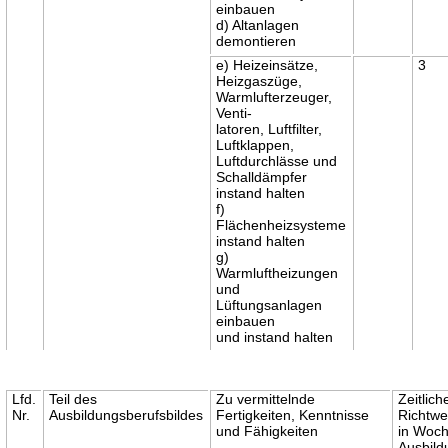
einbauen
d) Altanlagen
demontieren
e) Heizeinsätze,
3
Heizgaszüge,
Warmlufterzeuger,
Venti-
latoren, Luftfilter,
Luftklappen,
Luftdurchlässe und
Schalldämpfer
instand halten
f)
Flächenheizsysteme
instand halten
g)
Warmluftheizungen
und
Lüftungsanlagen
einbauen
und instand halten
Lfd.
Teil des
Zu vermittelnde
Zeitlich
Nr.
Ausbildungsberufsbildes
Fertigkeiten, Kenntnisse
Richtwe
und Fähigkeiten
in Woc
Ausbil