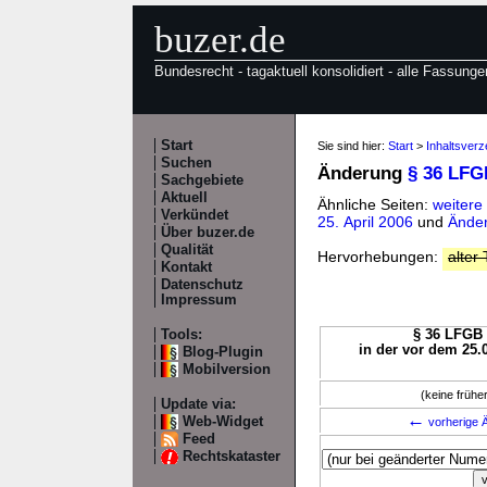
buzer.de
Bundesrecht - tagaktuell konsolidiert - alle Fassunge
Start
Sie sind hier:
Start
>
Inhaltsver
Suchen
Änderung
§ 36 LFG
Sachgebiete
Aktuell
Ähnliche Seiten:
weitere
Verkündet
25. April 2006
und
Änder
Über buzer.de
Qualität
Hervorhebungen:
alter 
Kontakt
Datenschutz
Impressum
Tools:
§ 36 LFGB 
in der vor dem 25.
Blog-Plugin
Mobilversion
(keine früh
Update via:
←
Web-Widget
vorherige Ä
Feed
Rechtskataster