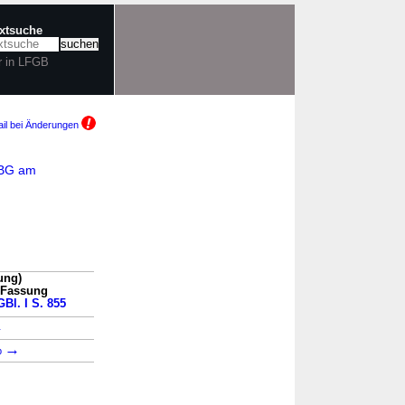
extsuche
r in LFGB
il bei Änderungen
BBG am
ung)
n Fassung
GBl. I S. 855
→
→
b