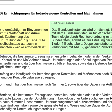
 36 Ermächtigungen für betriebseigene Kontrollen und Maßnahmen
(Text neue Fassung)
ird ermächtigt, im Einvernehmen
Das Bundesministerium wird ermächtigt,
um für Wirtschaft und
Arbeit
mit dem Bundesministerium für Wirtschaf
 mit Zustimmung des
Technologie
durch Rechtsverordnung mit
r Erfüllung der in § 1 Abs. 1 Nr.
Bundesrates, soweit es zur Erfüllung der i
pelbuchstabe aa, auch in
1 oder 4 Buchstabe a Doppelbuchstabe aa
nannten Zwecke erforderlich ist,
Verbindung mit Abs. 2, genannten Zwecke e
Betriebe, die bestimmte Erzeugnisse herstellen, behandeln oder in den Verkeh
e Kontrollen und Maßnahmen sowie Unterrichtungen oder Schulungen von Per
urchzuführen und darüber Nachweise zu führen haben, sowie dass Betriebe b
pflichten unterliegen,
 Umfang und Häufigkeit der betriebseigenen Kontrollen und Maßnahmen nach
lung der Kontrollergebnisse zu regeln,
Form und Inhalt der Nachweise nach Nummer 1 sowie über die Dauer ihrer Au
Betriebe, die bestimmte Erzeugnisse herstellen, behandeln oder in den Verkeh
uftragte Labors, bei der Durchführung mikrobiologischer Untersuchungen im
len nach Nummer 1 bestimmtes Untersuchungsmaterial aufzubewahren und der
uszuhändigen haben sowie die geeignete Art und Weise und die Dauer der Au
ehändigten Untersuchungsmaterials zu regeln.