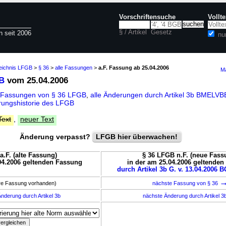
Vorschriftensuche
Vollt
§ / Artikel
Gesetz
n seit 2006
nu
zeichnis LFGB
>
§ 36
>
alle Fassungen
>
a.F. Fassung ab 25.04.2006
Ma
B
vom 25.04.2006
 Fassungen von § 36 LFGB
,
alle Änderungen durch Artikel 3b BMELV
ungshistorie des LFGB
Text
,
neuer Text
Änderung verpasst?
LFGB hier überwachen!
a.F. (alte Fassung)
§ 36 LFGB n.F. (neue Fass
04.2006 geltenden Fassung
in der am 25.04.2006 geltende
durch Artikel 3b G. v. 13.04.2006 B
ere Fassung vorhanden)
nächste Fassung von § 36
nderung durch Artikel 3b
nächste Änderung durch Artikel 3