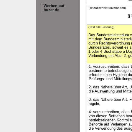
Werben auf
(Textabschnitt unverändert)
buzer.de
§
(Text alte Fassung)
Das Bundesministerium w
mit dem Bundesministeri
durch Rechtsverordnung
Bundesrates, soweit es zu
1 oder 4 Buchstabe a Dop
Verbindung mit Abs. 2, ge
1. vorzuschreiben, dass 
bestimmte betriebseigen
erforderlichen Hygiene d
Prüfungs- und Mitteilungs
2. das Nähere über Art,
die Auswertung und Mittei
3. das Nähere über Art, 
regeln,
4. vorzuschreiben, dass 
von diesen Betrieben bea
betriebseigenen Kontrol
Behörde auf Verlangen a
die Verwendung des ausg