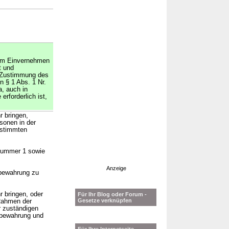
 im Einvernehmen
t und
 Zustimmung des
n § 1 Abs. 1 Nr.
, auch in
rforderlich ist,
r bringen,
sonen in der
estimmten
 Nummer 1 sowie
Anzeige
fbewahrung zu
r bringen, oder
Für Ihr Blog oder Forum -
Gesetze verknüpfen
 Rahmen der
 zuständigen
fbewahrung und