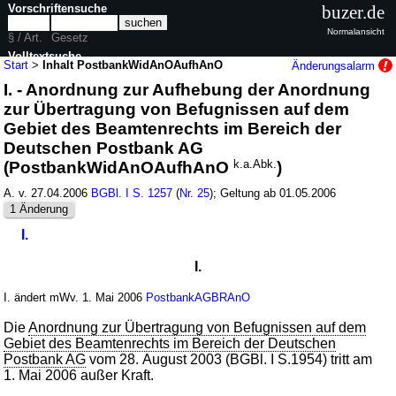
Vorschriftensuche
buzer.de
Normalansicht
§ / Art.
Gesetz
Volltextsuche
Start
>
Inhalt PostbankWidAnOAufhAnO
Änderungsalarm
I. - Anordnung zur Aufhebung der Anordnung
nur in PostbankWidAnOAufhAnO
zur Übertragung von Befugnissen auf dem
Gebiet des Beamtenrechts im Bereich der
Deutschen Postbank AG
(PostbankWidAnOAufhAnO
k.a.Abk.
)
A. v. 27.04.2006
BGBl. I S. 1257
(
Nr. 25
); Geltung ab 01.05.2006
1 Änderung
I.
I.
I. ändert mWv. 1. Mai 2006
PostbankAGBRAnO
Die
Anordnung zur Übertragung von Befugnissen auf dem
Gebiet des Beamtenrechts im Bereich der Deutschen
Postbank AG
vom 28. August 2003 (BGBl. I S.1954) tritt am
1. Mai 2006 außer Kraft.