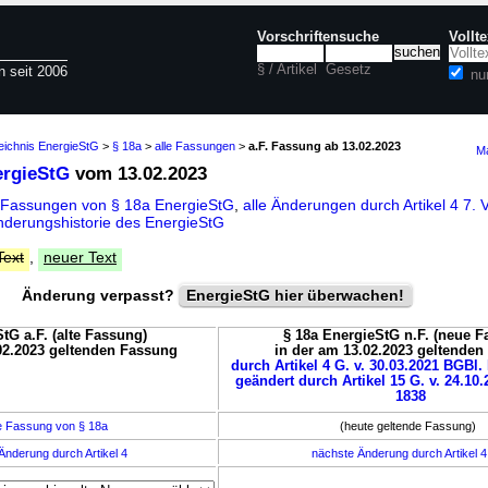
Vorschriftensuche
Vollt
§ / Artikel
Gesetz
n seit 2006
nu
eichnis EnergieStG
>
§ 18a
>
alle Fassungen
>
a.F. Fassung ab 13.02.2023
Ma
ergieStG
vom 13.02.2023
 Fassungen von § 18a EnergieStG
,
alle Änderungen durch Artikel 4 7
nderungshistorie des EnergieStG
Text
,
neuer Text
Änderung verpasst?
EnergieStG hier überwachen!
tG a.F. (alte Fassung)
§ 18a EnergieStG n.F. (neue F
02.2023 geltenden Fassung
in der am 13.02.2023 geltende
durch Artikel 4 G. v. 30.03.2021 BGBl. 
geändert durch Artikel 15 G. v. 24.10.
1838
e Fassung von § 18a
(heute geltende Fassung)
Änderung durch Artikel 4
nächste Änderung durch Artikel 