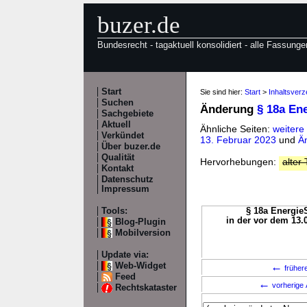
buzer.de
Bundesrecht - tagaktuell konsolidiert - alle Fassunge
Start
Sie sind hier:
Start
>
Inhaltsverz
Suchen
Änderung
§ 18a En
Sachgebiete
Aktuell
Ähnliche Seiten:
weitere
Verkündet
13. Februar 2023
und
Ä
Über buzer.de
Qualität
Hervorhebungen:
alter 
Kontakt
Datenschutz
Impressum
Tools:
§ 18a EnergieS
in der vor dem 13.
Blog-Plugin
Mobilversion
Update via:
←
Web-Widget
früher
Feed
←
vorherige 
Rechtskataster