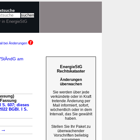
extsuche
r in EnergieStG
il bei Änderungen
. VStÄndG am
EnergieStG
Rechtskataster
Änderungen
überwachen
Sie werden über jede
assung)
verkündete oder in Kraft
n Fassung
tretende Änderung per
I S. 607; dieses
Mail informiert, sofort,
2022 BGBl. I S.
wöchentlich oder in dem
Intervall, das Sie gewählt
haben.
Stellen Sie Ihr Paket zu
→
4
überwachender
Vorschriften beliebig
zusammen.