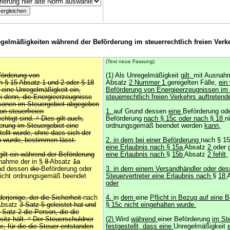
gelmäßigkeiten während der Beförderung im steuerrechtlich freien Verk
(Text neue Fassung)
förderung von
(1) Als Unregelmäßigkeit
gilt,
mit Ausnahm
 § 15 Absatz 1 und 2 oder § 18
Absatz
2 Nummer 1
geregelten Fälle,
ein
 eine Unregelmäßigkeit ein,
Beförderung von Energieerzeugnissen im 
ei denn, die Energieerzeugnisse
steuerrechtlich freien Verkehrs auftretende
rsonen im Steuergebiet abgegeben
n steuerfreien
1.
auf Grund dessen
eine
Beförderung ode
chtigt sind.
2
Dies gilt auch,
Beförderung
nach § 15c oder nach § 18
n
rung im Steuergebiet eine
ordnungsgemäß beendet werden
kann,
ellt wurde, ohne dass sich der
 wurde, bestimmen lässt.
2. in dem bei einer Beförderung
nach § 1
eine Erlaubnis nach § 15a
Absatz
2
oder
gilt ein während der Beförderung
eine Erlaubnis nach
§
15b
Absatz
2 fehlt,
nahme der in §
8
Absatz
1a
und dessen
die
Beförderung oder
3. in dem einem Versandhändler oder de
nicht ordnungsgemäß beendet
Steuervertreter eine Erlaubnis nach
§
18
oder
erjenige, der die Sicherheit
nach
4.
in
dem
eine
Pflicht in Bezug auf eine 
Absatz
3 Satz 5 geleistet hat und
§ 15c nicht eingehalten wurde.
 Satz 2 die Person, die die
sitz hält.
2
Der Steuerschuldner
(2)
Wird
während
einer Beförderung
im St
e, für die die Steuer entstanden
festgestellt, dass eine
Unregelmäßigkeit