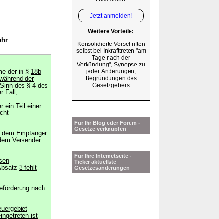
Jetzt anmelden!
Weitere Vorteile:
ehr
Konsolidierte Vorschriften
selbst bei Inkrafttreten "am
Tage nach der
Verkündung", Synopse zu
jeder Änderungen,
e der in §
18b
Begründungen des
 während der
Gesetzgebers
Sinn des § 4 des
r Fall,
r ein Teil
einer
icht
Für Ihr Blog oder Forum -
Gesetze verknüpfen
5
dem Empfänger
dem Versender
Für Ihre Internetseite -
ssen
Ticker aktuellste
Absatz
3 fehlt
Gesetzesänderungen
Beförderung nach
euergebiet
eingetreten ist