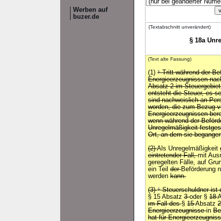
Werben auf
buzer.de
(Textabschnitt unverändert)
§ 18a Unre
(Text alte Fassung)
(1)
1
Tritt während der Be
Energieerzeugnissen nach
Absatz 2 im Steuergebiet
entsteht die Steuer, es s
sind nachweislich an Pe
worden, die zum Bezug vo
Energieerzeugnissen bere
wenn während der Beförde
Unregelmäßigkeit festgest
Ort, an dem sie begangen
(2)
Als Unregelmäßigkeit
eintretender Fall,
mit Aus
geregelten Fälle, auf Gr
ein Teil
der
Beförderung 
werden
kann.
(3)
1
Steuerschuldner ist d
§ 15 Absatz
3
oder §
18
im Fall des
§
15
Absatz
2
Energieerzeugnisse
in
Be
hat für Energieerzeugniss