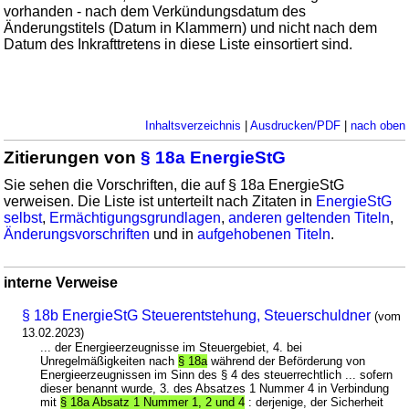
vorhanden - nach dem Verkündungsdatum des
Änderungstitels (Datum in Klammern) und nicht nach dem
Datum des Inkrafttretens in diese Liste einsortiert sind.
Inhaltsverzeichnis
|
Ausdrucken/PDF
|
nach oben
Zitierungen von
§ 18a EnergieStG
Sie sehen die Vorschriften, die auf § 18a EnergieStG
verweisen. Die Liste ist unterteilt nach Zitaten in
EnergieStG
selbst
,
Ermächtigungsgrundlagen
,
anderen geltenden Titeln
,
Änderungsvorschriften
und in
aufgehobenen Titeln
.
interne Verweise
§ 18b EnergieStG Steuerentstehung, Steuerschuldner
(vom
13.02.2023)
... der Energieerzeugnisse im Steuergebiet, 4. bei
Unregelmäßigkeiten nach
§ 18a
während der Beförderung von
Energieerzeugnissen im Sinn des § 4 des steuerrechtlich ... sofern
dieser benannt wurde, 3. des Absatzes 1 Nummer 4 in Verbindung
mit
§ 18a Absatz 1 Nummer 1, 2 und 4
: derjenige, der Sicherheit