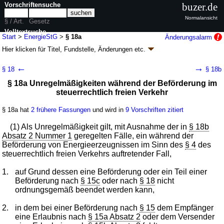
Vorschriftensuche
buzer.de
Normalansicht
§ / Art.
Gesetz
Volltextsuche
Start
>
EnergieStG
>
§ 18a
Änderungsalarm
Hier klicken für
Titel, Fundstelle, Änderungen
etc.
nur in EnergieStG
§ 18a - Energiesteuergesetz (EnergieStG)
←
→
§ 18
§ 18b
Artikel 1 G. v. 15.07.2006
BGBl. I S. 1534
, 2008 I 660, 1007; zuletzt
§ 18a Unregelmäßigkeiten während der Beförderung im
geändert durch
Artikel 1
G. v. 24.04.2026
BGBl. 2026 I Nr. 116
steuerrechtlich freien Verkehr
Geltung ab 01.08.2006; FNA: 612-20
Verbrauchsteuern und Monopole
68 weitere Fassungen
|
Drucksachen / Entwurf / Begründung
|
§ 18a hat
2 frühere Fassungen
und wird in
9 Vorschriften zitiert
wird in 373 Vorschriften zitiert
Kapitel 2 Bestimmungen für Energieerzeugnisse außer
(1) Als Unregelmäßigkeit gilt, mit Ausnahme der in
§ 18b
Kohle und Erdgas
Absatz 2 Nummer 1
geregelten Fälle, ein während der
Beförderung von Energieerzeugnissen im Sinn des
Abschnitt 2 Verbringen von Energieerzeugnissen des
§ 4
des
steuerrechtlich freien Verkehrs auftretender Fall,
steuerrechtlich freien Verkehrs aus anderen, in andere
oder über andere Mitgliedstaaten
1.
auf Grund dessen eine Beförderung oder ein Teil einer
Beförderung nach
§ 15c
oder nach
§ 18
nicht
ordnungsgemäß beendet werden kann,
2.
in dem bei einer Beförderung nach
§ 15
dem Empfänger
eine Erlaubnis nach
§ 15a Absatz 2
oder dem Versender