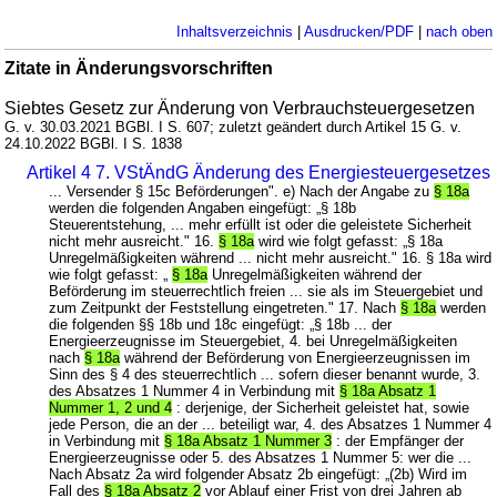
Inhaltsverzeichnis
|
Ausdrucken/PDF
|
nach oben
Zitate in Änderungsvorschriften
Siebtes Gesetz zur Änderung von Verbrauchsteuergesetzen
G. v. 30.03.2021 BGBl. I S. 607; zuletzt geändert durch Artikel 15 G. v.
24.10.2022 BGBl. I S. 1838
Artikel 4 7. VStÄndG Änderung des Energiesteuergesetzes
... Versender § 15c Beförderungen". e) Nach der Angabe zu
§ 18a
werden die folgenden Angaben eingefügt: „§ 18b
Steuerentstehung, ... mehr erfüllt ist oder die geleistete Sicherheit
nicht mehr ausreicht." 16.
§ 18a
wird wie folgt gefasst: „§ 18a
Unregelmäßigkeiten während ... nicht mehr ausreicht." 16. § 18a wird
wie folgt gefasst: „
§ 18a
Unregelmäßigkeiten während der
Beförderung im steuerrechtlich freien ... sie als im Steuergebiet und
zum Zeitpunkt der Feststellung eingetreten." 17. Nach
§ 18a
werden
die folgenden §§ 18b und 18c eingefügt: „§ 18b ... der
Energieerzeugnisse im Steuergebiet, 4. bei Unregelmäßigkeiten
nach
§ 18a
während der Beförderung von Energieerzeugnissen im
Sinn des § 4 des steuerrechtlich ... sofern dieser benannt wurde, 3.
des Absatzes 1 Nummer 4 in Verbindung mit
§ 18a Absatz 1
Nummer 1, 2 und 4
: derjenige, der Sicherheit geleistet hat, sowie
jede Person, die an der ... beteiligt war, 4. des Absatzes 1 Nummer 4
in Verbindung mit
§ 18a Absatz 1 Nummer 3
: der Empfänger der
Energieerzeugnisse oder 5. des Absatzes 1 Nummer 5: wer die ...
Nach Absatz 2a wird folgender Absatz 2b eingefügt: „(2b) Wird im
Fall des
§ 18a Absatz 2
vor Ablauf einer Frist von drei Jahren ab