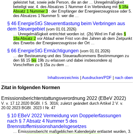
geleistet hat, sowie jede Person, die an der ... Unregelmäßigkeit
beteiligt war, 4. des Absatzes 1 Nummer 4 in Verbindung mit
§ 18a
Absatz 1 Nummer 3
: der Empfänger der Energieerzeugnisse oder 5.
des Absatzes 1 Nummer 5: wer die ...
§ 46 EnergieStG Steuerentlastung beim Verbringen aus
dem Steuergebiet
(vom 01.01.2026)
... Unregelmäßigkeit entrichtet worden ist. (2b) Wird im Fall des
§
18a Absatz 2
vor Ablauf einer Frist von drei Jahren ab dem Zeitpunkt
des Erwerbs der Energieerzeugnisse der Ort ...
§ 66 EnergieStG Ermächtigungen
(vom 01.01.2026)
... der Besteuerung und des Steueraufkommens Bestimmungen zu
den §§ 15
bis
19b zu erlassen und dabei insbesondere a)
Vorschriften zu § 15a zu dem ...
Inhaltsverzeichnis
|
Ausdrucken/PDF
|
nach oben
Zitat in folgenden Normen
Emissionsberichterstattungsverordnung 2022 (EBeV 2022)
V. v. 17.12.2020 BGBl. I S. 3016; zuletzt geändert durch Artikel 2 V. v.
20.02.2023 BGBl. 2023 I Nr. 47
§ 10 EBeV 2022 Vermeidung von Doppelerfassungen
nach § 7 Absatz 4 Nummer 5 des
Brennstoffemissionshandelsgesetzes
... Emissionsbericht maßgeblichen Kalenderjahr entlastet wurden, 3.