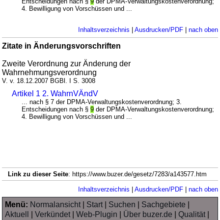
Entscheidungen nach §
9
der DPMA-Verwaltungskostenverordnung;
4. Bewilligung von Vorschüssen und ...
Inhaltsverzeichnis
|
Ausdrucken/PDF
|
nach oben
Zitate in Änderungsvorschriften
Zweite Verordnung zur Änderung der
Wahrnehmungsverordnung
V. v. 18.12.2007 BGBl. I S. 3008
Artikel 1 2. WahrnVÄndV
... nach § 7 der DPMA-Verwaltungskostenverordnung; 3.
Entscheidungen nach §
9
der DPMA-Verwaltungskostenverordnung;
4. Bewilligung von Vorschüssen und ...
Link zu dieser Seite
: https://www.buzer.de/gesetz/7283/a143577.htm
Inhaltsverzeichnis
|
Ausdrucken/PDF
|
nach oben
Menü:
Normalansicht
|
Start
|
Suchen
|
Sachgebiete
|
Aktuell
|
Verkündet
|
Web-Plugin
|
Über buzer.de
|
Qualität
|