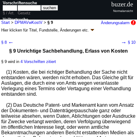
Vorschriftensuche
buzer.de
Normalansicht
§ / Art.
Gesetz
Volltextsuche
Start
>
DPMAVwKostV
>
§ 9
Änderungsalarm
Hier klicken für
Titel, Fundstelle, Änderungen
etc.
nur in DPMAVwKostV
§ 9 - DPMA-Verwaltungskostenverordnung
←
→
§ 8
§ 10
(DPMAVwKostV)
§ 9 Unrichtige Sachbehandlung, Erlass von Kosten
V. v. 14.07.2006
BGBl. I S. 1586
(
Nr. 33
); zuletzt geändert durch
Artikel 4
V. v. 07.02.2022
BGBl. I S. 171
§ 9 wird in
4 Vorschriften zitiert
Geltung ab 01.10.2006; FNA: 424-4-9-3
Gemeinsame Rechtsvorschriften
5 weitere Fassungen
|
wird in 12 Vorschriften zitiert
(1) Kosten, die bei richtiger Behandlung der Sache nicht
entstanden wären, werden nicht erhoben. Das Gleiche gilt für
Auslagen, die durch eine von Amts wegen veranlasste
Verlegung eines Termins oder Vertagung einer Verhandlung
entstanden sind.
(2) Das Deutsche Patent- und Markenamt kann vom Ansatz
der Dokumenten- und Datenträgerpauschale ganz oder
teilweise absehen, wenn Daten, Ablichtungen oder Ausdrucke
für Zwecke verlangt werden, deren Verfolgung überwiegend
im öffentlichen Interesse liegt, oder wenn amtliche
Bekanntmachungen anderen Bericht erstattenden Medien als