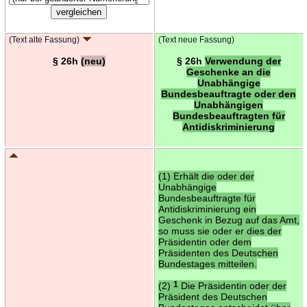
(Text alte Fassung)
(Text neue Fassung)
§ 26h
(neu)
§ 26h
Verwendung der
Geschenke an die
Unabhängige
Bundesbeauftragte oder den
Unabhängigen
Bundesbeauftragten für
Antidiskriminierung
(1) Erhält die oder der
Unabhängige
Bundesbeauftragte für
Antidiskriminierung ein
Geschenk in Bezug auf das Amt,
so muss sie oder er dies der
Präsidentin oder dem
Präsidenten des Deutschen
Bundestages mitteilen.
(2)
1
Die Präsidentin oder der
Präsident des Deutschen