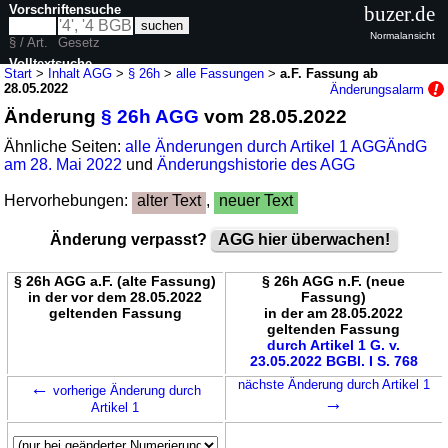
Vorschriftensuche
buzer.de
Normalansicht
§ / Art.
Gesetz
Volltextsuche
Start
>
Inhalt AGG
>
§ 26h
>
alle Fassungen
>
a.F. Fassung ab
28.05.2022
Änderungsalarm
nur in AGG
Änderung
§ 26h AGG
vom 28.05.2022
Ähnliche Seiten:
alle Änderungen durch Artikel 1 AGGÄndG
am 28. Mai 2022
und
Änderungshistorie des AGG
Hervorhebungen:
alter Text
,
neuer Text
Änderung verpasst?
AGG hier überwachen!
§ 26h AGG a.F. (alte Fassung)
§ 26h AGG n.F. (neue
in der vor dem 28.05.2022
Fassung)
geltenden Fassung
in der am 28.05.2022
geltenden Fassung
durch Artikel 1 G. v.
23.05.2022 BGBl. I S. 768
←
nächste Änderung durch Artikel 1
vorherige Änderung durch
→
Artikel 1