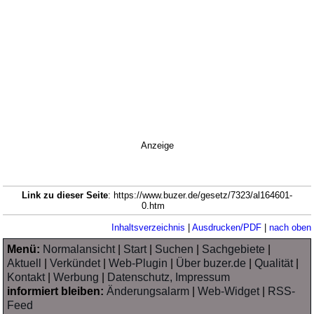
Anzeige
Link zu dieser Seite
: https://www.buzer.de/gesetz/7323/al164601-
0.htm
Inhaltsverzeichnis
|
Ausdrucken/PDF
|
nach oben
Menü:
Normalansicht
|
Start
|
Suchen
|
Sachgebiete
|
Aktuell
|
Verkündet
|
Web-Plugin
|
Über buzer.de
|
Qualität
|
Kontakt
|
Werbung
|
Datenschutz, Impressum
informiert bleiben:
Änderungsalarm
|
Web-Widget
|
RSS-
Feed