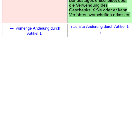
Bundestages entscheidet über
die Verwendung des
Geschenks.
2
Sie oder er kann
Verfahrensvorschriften erlassen.
←
nächste Änderung durch Artikel 1
vorherige Änderung durch
→
Artikel 1