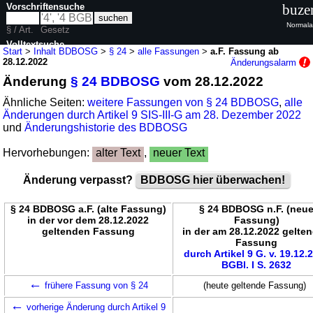
Vorschriftensuche
buze
Normala
§ / Art.
Gesetz
Volltextsuche
Start
>
Inhalt BDBOSG
>
§ 24
>
alle Fassungen
>
a.F. Fassung ab
28.12.2022
Änderungsalarm
nur in BDBOSG
Änderung
§ 24 BDBOSG
vom 28.12.2022
Ähnliche Seiten:
weitere Fassungen von § 24 BDBOSG
,
alle
Änderungen durch Artikel 9 SIS-III-G am 28. Dezember 2022
und
Änderungshistorie des BDBOSG
Hervorhebungen:
alter Text
,
neuer Text
Änderung verpasst?
BDBOSG hier überwachen!
§ 24 BDBOSG a.F. (alte Fassung)
§ 24 BDBOSG n.F. (neu
in der vor dem 28.12.2022
Fassung)
geltenden Fassung
in der am 28.12.2022 gelte
Fassung
durch Artikel 9 G. v. 19.12.
BGBl. I S. 2632
←
frühere Fassung von § 24
(heute geltende Fassung)
←
vorherige Änderung durch Artikel 9