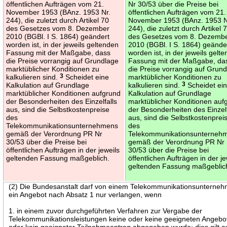
öffentlichen Aufträgen vom 21.
Nr 30/53 über die Preise bei
November 1953 (BAnz. 1953 Nr.
öffentlichen Aufträgen vom 21.
244), die zuletzt durch Artikel 70
November 1953 (BAnz. 1953 N
des Gesetzes vom 8. Dezember
244), die zuletzt durch Artikel 
2010 (BGBl. I S. 1864) geändert
des Gesetzes vom 8. Dezemb
worden ist, in der jeweils geltenden
2010 (BGBl. I S. 1864) geände
Fassung mit der Maßgabe, dass
worden ist, in der jeweils gelt
die Preise vorrangig auf Grundlage
Fassung mit der Maßgabe, da
marktüblicher Konditionen zu
die Preise vorrangig auf Grun
kalkulieren sind.
3
Scheidet eine
marktüblicher Konditionen zu
Kalkulation auf Grundlage
kalkulieren sind.
3
Scheidet ei
marktüblicher Konditionen aufgrund
Kalkulation auf Grundlage
der Besonderheiten des Einzelfalls
marktüblicher Konditionen auf
aus, sind die Selbstkostenpreise
der Besonderheiten des Einzelf
des
aus, sind die Selbstkostenprei
Telekommunikationsunternehmens
des
gemäß der Verordnung PR Nr
Telekommunikationsunterneh
30/53 über die Preise bei
gemäß der Verordnung PR Nr
öffentlichen Aufträgen in der jeweils
30/53 über die Preise bei
geltenden Fassung maßgeblich.
öffentlichen Aufträgen in der je
geltenden Fassung maßgeblic
(2) Die Bundesanstalt darf von einem Telekommunikationsunterne
ein Angebot nach Absatz 1 nur verlangen, wenn
1. in einem zuvor durchgeführten Verfahren zur Vergabe der
Telekommunikationsleistungen keine oder keine geeigneten Angebo
oder kein geeigneter Teilnahmeantrag abgegeben wurde; dies gilt 