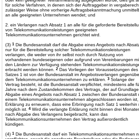
für solche Verfahren, in denen sich der Auftraggeber in vergaberecht
zulässiger Weise ohne vorherige Auftragsbekanntmachung unmittel
an alle geeigneten Unternehmen wendet; und
2. ein Verlangen nach Absatz 1 an alle für die geforderte Bereitstell
von Telekommunikationsleistungen geeigneten
Telekommunikationsunternehmen gerichtet wird.
(3)
1
Die Bundesanstalt darf die Abgabe eines Angebots nach Absat
nur für die Bereitstellung solcher Telekommunikationsleistungen
verlangen, die weder von ihr selbst noch durch Nutzung von
vorhandenen bundeseigenen oder aufgrund von Vereinbarungen mi
den Ländern zur Verfügung stehenden Telekommunikationsleistung
erbracht werden können.
2
Das Vorliegen der Voraussetzungen des
Satzes 1 ist von der Bundesanstalt im Angebotsverlangen gegenübe
dem Telekommunikationsunternehmen zu erklären.
3
Solange der
Vertrag besteht, ist die Bundesanstalt verpflichtet, mindestens alle f
Jahre nach dem Zustandekommen des Vertrags, der auf Grundlage
Abgabe eines Angebots nach Absatz 1 zwischen der Bundesanstalt
einem Telekommunikationsunternehmen abgeschlossen worden ist, 
Erklärung zu erneuern, dass eine Erbringung nach Satz 1 weiterhin 
möglich ist.
4
Wird die verlangte Erklärung nicht binnen drei Monate
nach Abgabe des Verlangens beigebracht, kann das
Telekommunikationsunternehmen den Vertrag außerordentlich
kündigen.
(4)
1
Die Bundesanstalt darf ein Telekommunikationsunternehmen n
verpflichten, soweit die angefragte Bereitstellung oder die Bedingu