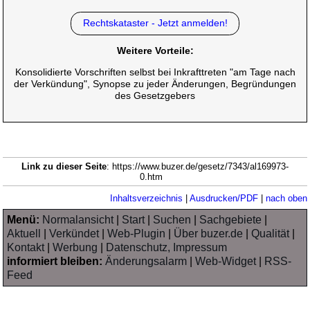
Rechtskataster - Jetzt anmelden!
Weitere Vorteile:
Konsolidierte Vorschriften selbst bei Inkrafttreten "am Tage nach
der Verkündung", Synopse zu jeder Änderungen, Begründungen
des Gesetzgebers
Link zu dieser Seite
: https://www.buzer.de/gesetz/7343/al169973-
0.htm
Inhaltsverzeichnis
|
Ausdrucken/PDF
|
nach oben
Menü:
Normalansicht
|
Start
|
Suchen
|
Sachgebiete
|
Aktuell
|
Verkündet
|
Web-Plugin
|
Über buzer.de
|
Qualität
|
Kontakt
|
Werbung
|
Datenschutz, Impressum
informiert bleiben:
Änderungsalarm
|
Web-Widget
|
RSS-
Feed