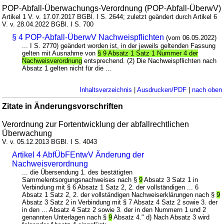
POP-Abfall-Überwachungs-Verordnung (POP-Abfall-ÜberwV)
Artikel 1 V. v. 17.07.2017 BGBl. I S. 2644; zuletzt geändert durch Artikel 6
V. v. 28.04.2022 BGBl. I S. 700
§ 4 POP-Abfall-ÜberwV Nachweispflichten
(vom 06.05.2022)
... I S. 2770) geändert worden ist, in der jeweils geltenden Fassung
gelten mit Ausnahme von
§ 9 Absatz 1 Satz 1 Nummer 4 der
Nachweisverordnung
entsprechend. (2) Die Nachweispflichten nach
Absatz 1 gelten nicht für die ...
Inhaltsverzeichnis
|
Ausdrucken/PDF
|
nach oben
Zitate in Änderungsvorschriften
Verordnung zur Fortentwicklung der abfallrechtlichen
Überwachung
V. v. 05.12.2013 BGBl. I S. 4043
Artikel 4 AbfÜbFEntwV Änderung der
Nachweisverordnung
... die Übersendung 1. des bestätigten
Sammelentsorgungsnachweises nach §
9
Absatz 3 Satz 1 in
Verbindung mit § 6 Absatz 1 Satz 2, 2. der vollständigen ... 6
Absatz 1 Satz 2, 2. der vollständigen Nachweiserklärungen nach §
9
Absatz 3 Satz 2 in Verbindung mit § 7 Absatz 4 Satz 2 sowie 3. der
in den ... Absatz 4 Satz 2 sowie 3. der in den Nummern 1 und 2
genannten Unterlagen nach §
9
Absatz 4." d) Nach Absatz 3 wird