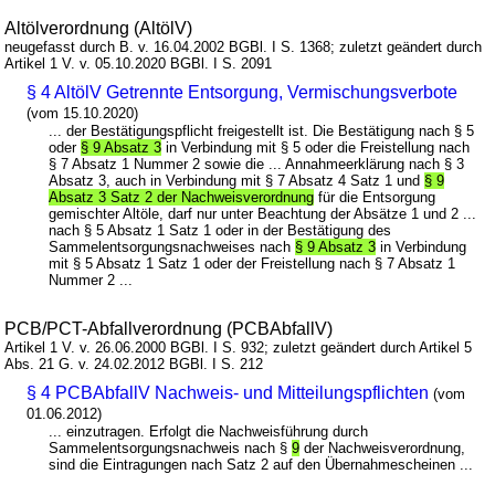
Altölverordnung (AltölV)
neugefasst durch B. v. 16.04.2002 BGBl. I S. 1368; zuletzt geändert durch
Artikel 1 V. v. 05.10.2020 BGBl. I S. 2091
§ 4 AltölV Getrennte Entsorgung, Vermischungsverbote
(vom 15.10.2020)
... der Bestätigungspflicht freigestellt ist. Die Bestätigung nach § 5
oder
§ 9 Absatz 3
in Verbindung mit § 5 oder die Freistellung nach
§ 7 Absatz 1 Nummer 2 sowie die ... Annahmeerklärung nach § 3
Absatz 3, auch in Verbindung mit § 7 Absatz 4 Satz 1 und
§ 9
Absatz 3 Satz 2 der Nachweisverordnung
für die Entsorgung
gemischter Altöle, darf nur unter Beachtung der Absätze 1 und 2 ...
nach § 5 Absatz 1 Satz 1 oder in der Bestätigung des
Sammelentsorgungsnachweises nach
§ 9 Absatz 3
in Verbindung
mit § 5 Absatz 1 Satz 1 oder der Freistellung nach § 7 Absatz 1
Nummer 2 ...
PCB/PCT-Abfallverordnung (PCBAbfallV)
Artikel 1 V. v. 26.06.2000 BGBl. I S. 932; zuletzt geändert durch Artikel 5
Abs. 21 G. v. 24.02.2012 BGBl. I S. 212
§ 4 PCBAbfallV Nachweis- und Mitteilungspflichten
(vom
01.06.2012)
... einzutragen. Erfolgt die Nachweisführung durch
Sammelentsorgungsnachweis nach §
9
der Nachweisverordnung,
sind die Eintragungen nach Satz 2 auf den Übernahmescheinen ...