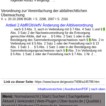
folgender Absatz 4 eingefügt: ...
Verordnung zur Vereinfachung der abfallrechtlichen
Überwachung
V. v. 20.10.2006 BGBl. I S. 2298, 2007 I S. 2316
Artikel 2 AbfRÜbVefV Änderung der Altölverordnung
... nach § 3 Abs. 3, auch in Verbindung mit § 7 Abs. 4 Satz 1 und §
9
Abs. 3 Satz 2 der Nachweisverordnung für die Entsorgung
gemischter Altöle, darf nur ... § 5 Abs. 2 Satz 1 oder in der
Bestätigung des Sammelentsorgungsnachweises nach §
9
Abs. 2 in
Verbindung mit § 5 Abs. 2 Satz 1 oder der Freistellung nach § 13
Abs. 1 Satz 1 ... § 5 Abs. 1 Satz 1 oder in der Bestätigung des
Sammelentsorgungsnachweises nach §
9
Abs. 3 in Verbindung mit
§ 5 Abs. 1 Satz 1 oder der Freistellung nach § 7 Abs. 1 Nr. 2 ...
Link zu dieser Seite
: https://www.buzer.de/gesetz/7408/a145799.htm
Inhaltsverzeichnis
|
Ausdrucken/PDF
|
nach oben
Menü:
Normalansicht
|
Start
|
Suchen
|
Sachgebiete
|
Aktuell
|
Verkündet
|
Web-Plugin
|
Über buzer.de
|
Qualität
|
Kontakt
|
Werbung
|
Datenschutz, Impressum