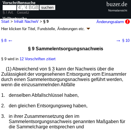
Vorschriftensuche
buzer.de
Normalansicht
§ / Art.
Gesetz
Volltextsuche
Start
>
Inhalt NachwV
>
§ 9
Änderungsalarm
Hier klicken für
Titel, Fundstelle, Änderungen
etc.
nur in NachwV
§ 9 - Nachweisverordnung (NachwV)
←
→
§ 8
§ 10
Artikel 1 V. v. 20.10.2006
BGBl. I S. 2298
(
Nr. 48
); zuletzt geändert durch
§ 9 Sammelentsorgungsnachweis
Artikel 5
V. v. 28.04.2022
BGBl. I S. 700
Geltung ab 01.02.2007; FNA: 2129-27-2-21
Umweltschutz
§ 9 wird in
12 Vorschriften zitiert
12 weitere Fassungen
|
Drucksachen / Entwurf / Begründung
|
wird in 56 Vorschriften zitiert
(1) Abweichend von §
3
kann der Nachweis über die
Teil 2 Nachweisführung über die Entsorgung von Abfällen
Zulässigkeit der vorgesehenen Entsorgung vom Einsammler
durch einen Sammelentsorgungsnachweis geführt werden,
Abschnitt 1 Nachweis über die Zulässigkeit der
wenn die einzusammelnden Abfälle
vorgesehenen Entsorgung
1.
denselben Abfallschlüssel haben,
2.
den gleichen Entsorgungsweg haben,
3.
in ihrer Zusammensetzung den im
Sammelentsorgungsnachweis genannten Maßgaben für
die Sammelcharge entsprechen und