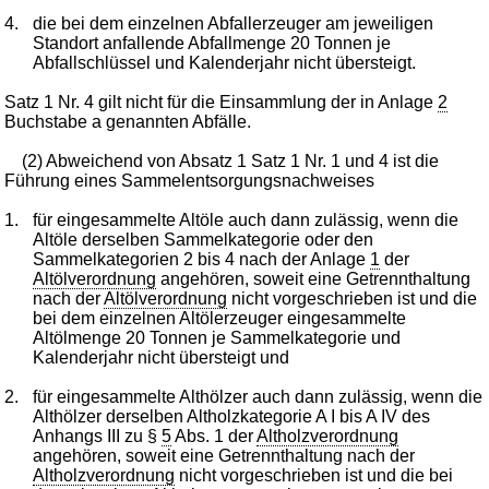
4.
die bei dem einzelnen Abfallerzeuger am jeweiligen
Standort anfallende Abfallmenge 20 Tonnen je
Abfallschlüssel und Kalenderjahr nicht übersteigt.
Satz 1 Nr. 4 gilt nicht für die Einsammlung der in Anlage
2
Buchstabe a genannten Abfälle.
(2) Abweichend von Absatz 1 Satz 1 Nr. 1 und 4 ist die
Führung eines Sammelentsorgungsnachweises
1.
für eingesammelte Altöle auch dann zulässig, wenn die
Altöle derselben Sammelkategorie oder den
Sammelkategorien 2 bis 4 nach der Anlage
1
der
Altölverordnung
angehören, soweit eine Getrennthaltung
nach der
Altölverordnung
nicht vorgeschrieben ist und die
bei dem einzelnen Altölerzeuger eingesammelte
Altölmenge 20 Tonnen je Sammelkategorie und
Kalenderjahr nicht übersteigt und
2.
für eingesammelte Althölzer auch dann zulässig, wenn die
Althölzer derselben Altholzkategorie A I bis A IV des
Anhangs III zu §
5
Abs. 1 der
Altholzverordnung
angehören, soweit eine Getrennthaltung nach der
Altholzverordnung
nicht vorgeschrieben ist und die bei