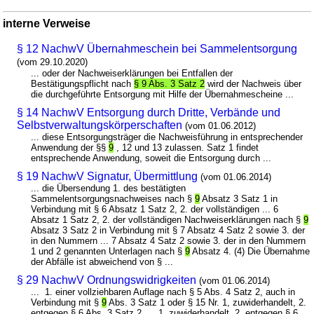
interne Verweise
§ 12 NachwV Übernahmeschein bei Sammelentsorgung
(vom 29.10.2020)
... oder der Nachweiserklärungen bei Entfallen der
Bestätigungspflicht nach
§ 9 Abs. 3 Satz 2
wird der Nachweis über
die durchgeführte Entsorgung mit Hilfe der Übernahmescheine ...
§ 14 NachwV Entsorgung durch Dritte, Verbände und
Selbstverwaltungskörperschaften
(vom 01.06.2012)
... diese Entsorgungsträger die Nachweisführung in entsprechender
Anwendung der §§
9
, 12 und 13 zulassen. Satz 1 findet
entsprechende Anwendung, soweit die Entsorgung durch ...
§ 19 NachwV Signatur, Übermittlung
(vom 01.06.2014)
... die Übersendung 1. des bestätigten
Sammelentsorgungsnachweises nach §
9
Absatz 3 Satz 1 in
Verbindung mit § 6 Absatz 1 Satz 2, 2. der vollständigen ... 6
Absatz 1 Satz 2, 2. der vollständigen Nachweiserklärungen nach §
9
Absatz 3 Satz 2 in Verbindung mit § 7 Absatz 4 Satz 2 sowie 3. der
in den Nummern ... 7 Absatz 4 Satz 2 sowie 3. der in den Nummern
1 und 2 genannten Unterlagen nach §
9
Absatz 4. (4) Die Übernahme
der Abfälle ist abweichend von § ...
§ 29 NachwV Ordnungswidrigkeiten
(vom 01.06.2014)
... 1. einer vollziehbaren Auflage nach § 5 Abs. 4 Satz 2, auch in
Verbindung mit §
9
Abs. 3 Satz 1 oder § 15 Nr. 1, zuwiderhandelt, 2.
entgegen § 6 Abs. 3 Satz 2, ... 1, zuwiderhandelt, 2. entgegen § 6