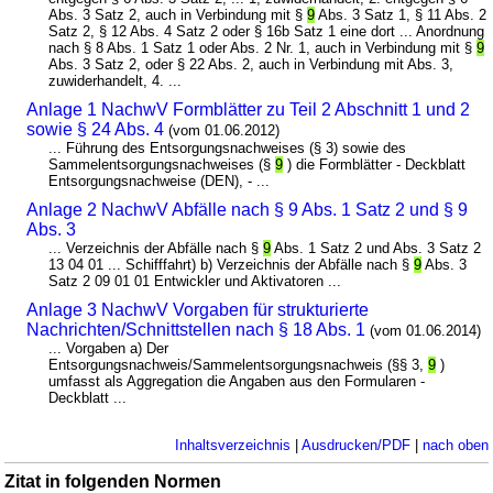
Abs. 3 Satz 2, auch in Verbindung mit §
9
Abs. 3 Satz 1, § 11 Abs. 2
Satz 2, § 12 Abs. 4 Satz 2 oder § 16b Satz 1 eine dort ... Anordnung
nach § 8 Abs. 1 Satz 1 oder Abs. 2 Nr. 1, auch in Verbindung mit §
9
Abs. 3 Satz 2, oder § 22 Abs. 2, auch in Verbindung mit Abs. 3,
zuwiderhandelt, 4. ...
Anlage 1 NachwV Formblätter zu Teil 2 Abschnitt 1 und 2
sowie § 24 Abs. 4
(vom 01.06.2012)
... Führung des Entsorgungsnachweises (§ 3) sowie des
Sammelentsorgungsnachweises (§
9
) die Formblätter - Deckblatt
Entsorgungsnachweise (DEN), - ...
Anlage 2 NachwV Abfälle nach § 9 Abs. 1 Satz 2 und § 9
Abs. 3
... Verzeichnis der Abfälle nach §
9
Abs. 1 Satz 2 und Abs. 3 Satz 2
13 04 01 ... Schifffahrt) b) Verzeichnis der Abfälle nach §
9
Abs. 3
Satz 2 09 01 01 Entwickler und Aktivatoren ...
Anlage 3 NachwV Vorgaben für strukturierte
Nachrichten/Schnittstellen nach § 18 Abs. 1
(vom 01.06.2014)
... Vorgaben a) Der
Entsorgungsnachweis/Sammelentsorgungsnachweis (§§ 3,
9
)
umfasst als Aggregation die Angaben aus den Formularen -
Deckblatt ...
Inhaltsverzeichnis
|
Ausdrucken/PDF
|
nach oben
Zitat in folgenden Normen