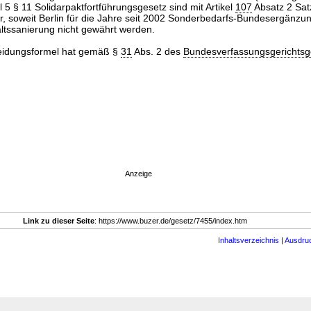
l 5 § 11 Solidarpaktfortführungsgesetz sind mit Artikel
107
Absatz 2 Sat
r, soweit Berlin für die Jahre seit 2002 Sonderbedarfs-Bundesergänz
tssanierung nicht gewährt werden.
eidungsformel hat gemäß §
31
Abs. 2 des
Bundesverfassungsgerichtsg
Anzeige
Link zu dieser Seite
: https://www.buzer.de/gesetz/7455/index.htm
Inhaltsverzeichnis
|
Ausdru