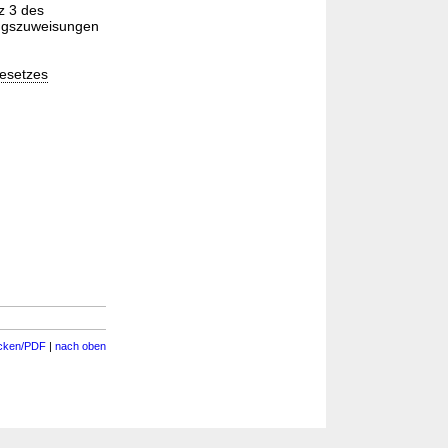
z 3 des
ungszuweisungen
esetzes
cken/PDF
|
nach oben