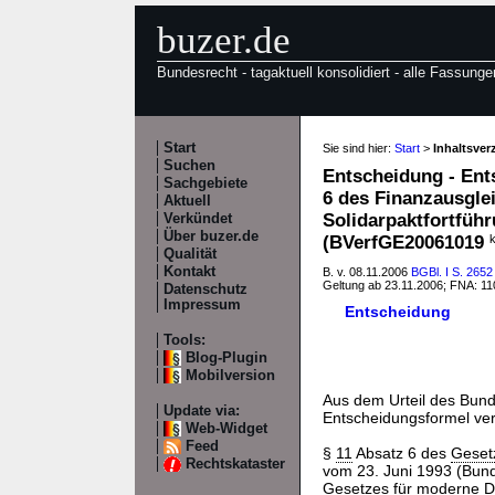
buzer.de
Bundesrecht - tagaktuell konsolidiert - alle Fassunge
Start
Sie sind hier:
Start
>
Inhaltsve
Suchen
Entscheidung - Ent
Sachgebiete
6 des Finanzausgleic
Aktuell
Solidarpaktfortführ
Verkündet
Über buzer.de
(BVerfGE20061019
k
Qualität
Kontakt
B. v. 08.11.2006
BGBl. I S. 2652
Geltung ab 23.11.2006; FNA: 1
Datenschutz
Impressum
Entscheidung
Tools:
Blog-Plugin
Mobilversion
Aus dem Urteil des Bun
Update via:
Entscheidungsformel verö
Web-Widget
Feed
§
11
Absatz 6 des
Geset
Rechtskataster
vom 23. Juni 1993 (Bunde
Gesetzes für moderne Di