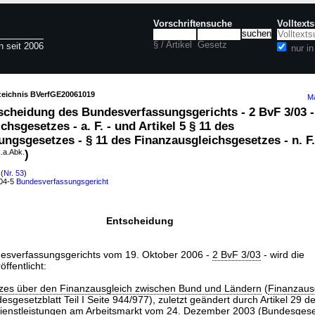
Vorschriftensuche
Volltext
§ / Artikel
Gesetz
n seit 2006
nur i
rzeichnis BVerfGE20061019
Ma
scheidung des Bundesverfassungsgerichts - 2 BvF 3/03 - 
hsgesetzes - a. F. - und Artikel 5 § 11 des
ungsgesetzes - § 11 des Finanzausgleichsgesetzes - n. F.
.a.Abk.
)
(
Nr. 53
)
104-5
Bundesverfassungsgericht
Entscheidung
desverfassungsgerichts vom 19. Oktober 2006 -
2 BvF 3/03
- wird die
ffentlicht:
zes über den Finanzausgleich zwischen Bund und Ländern
(
Finanzaus
sgesetzblatt Teil I Seite 944/977), zuletzt geändert durch Artikel 29 d
enstleistungen am Arbeitsmarkt vom 24. Dezember 2003 (Bundesgesetz