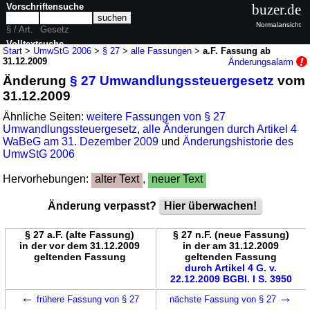
Vorschriftensuche
buzer.de
Normalansicht
§ / Art.
Gesetz
Volltextsuche
Start
>
UmwStG 2006
>
§ 27
>
alle Fassungen
>
a.F. Fassung ab
31.12.2009
Änderungsalarm
nur in UmwStG 2006
Änderung
§ 27 Umwandlungssteuergesetz
vom
31.12.2009
Ähnliche Seiten:
weitere Fassungen von § 27
Umwandlungssteuergesetz
,
alle Änderungen durch Artikel 4
WaBeG am 31. Dezember 2009
und
Änderungshistorie des
UmwStG 2006
Hervorhebungen:
alter Text
,
neuer Text
Änderung verpasst?
Hier überwachen!
§ 27 a.F. (alte Fassung)
§ 27 n.F. (neue Fassung)
in der vor dem 31.12.2009
in der am 31.12.2009
geltenden Fassung
geltenden Fassung
durch Artikel 4 G. v.
22.12.2009 BGBl. I S. 3950
←
→
frühere Fassung von § 27
nächste Fassung von § 27