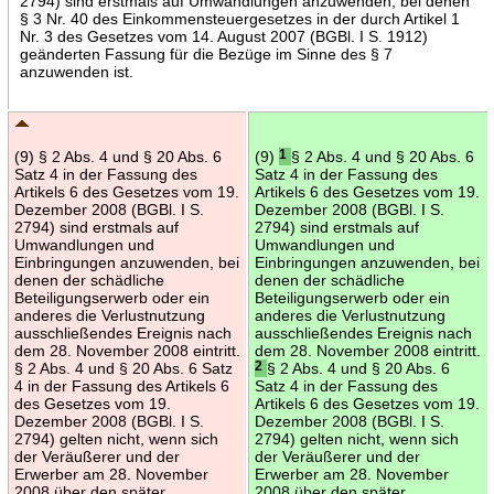
2794) sind erstmals auf Umwandlungen anzuwenden, bei denen
§ 3 Nr. 40 des Einkommensteuergesetzes in der durch Artikel 1
Nr. 3 des Gesetzes vom 14. August 2007 (BGBl. I S. 1912)
geänderten Fassung für die Bezüge im Sinne des § 7
anzuwenden ist.
(9) § 2 Abs. 4 und § 20 Abs. 6
(9)
1
§ 2 Abs. 4 und § 20 Abs. 6
Satz 4 in der Fassung des
Satz 4 in der Fassung des
Artikels 6 des Gesetzes vom 19.
Artikels 6 des Gesetzes vom 19.
Dezember 2008 (BGBl. I S.
Dezember 2008 (BGBl. I S.
2794) sind erstmals auf
2794) sind erstmals auf
Umwandlungen und
Umwandlungen und
Einbringungen anzuwenden, bei
Einbringungen anzuwenden, bei
denen der schädliche
denen der schädliche
Beteiligungserwerb oder ein
Beteiligungserwerb oder ein
anderes die Verlustnutzung
anderes die Verlustnutzung
ausschließendes Ereignis nach
ausschließendes Ereignis nach
dem 28. November 2008 eintritt.
dem 28. November 2008 eintritt.
§ 2 Abs. 4 und § 20 Abs. 6 Satz
2
§ 2 Abs. 4 und § 20 Abs. 6
4 in der Fassung des Artikels 6
Satz 4 in der Fassung des
des Gesetzes vom 19.
Artikels 6 des Gesetzes vom 19.
Dezember 2008 (BGBl. I S.
Dezember 2008 (BGBl. I S.
2794) gelten nicht, wenn sich
2794) gelten nicht, wenn sich
der Veräußerer und der
der Veräußerer und der
Erwerber am 28. November
Erwerber am 28. November
2008 über den später
2008 über den später