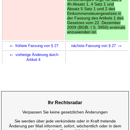
4h Absatz 1, 4 Satz 1 und
Absatz 5 Satz 1 und 2 des
Einkommensteuergesetzes in
der Fassung des Artikels 1 des
Gesetzes vom 22. Dezember
2009 (BGBl. I S. 3950) erstmals
anzuwenden ist.
←
→
frühere Fassung von § 27
nächste Fassung von § 27
←
vorherige Änderung durch
Artikel 4
Ihr Rechtsradar
Verpassen Sie keine gesetzlichen Änderungen
Sie werden über jede verkündete oder in Kraft tretende
Änderung per Mail informiert, sofort, wöchentlich oder in dem