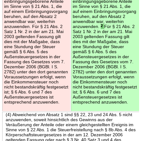
einbringungsgeborene Anteile
einbringungsgeborene Anteile
im Sinne von § 21 Abs. 1, die
im Sinne von § 21 Abs. 1, die
auf einem Einbringungsvorgang
auf einem Einbringungsvorgang
beruhen, auf den Absatz 2
beruhen, auf den Absatz 2
anwendbar war, weiterhin
anwendbar war, weiterhin
anzuwenden. Für § 21 Abs. 2
anzuwenden.
2
Für § 21 Abs. 2
Satz 1 Nr. 2 in der am 21. Mai
Satz 1 Nr. 2 in der am 21. Mai
2003 geltenden Fassung gilt
2003 geltenden Fassung gilt
dies mit der Maßgabe, dass
dies mit der Maßgabe, dass
eine Stundung der Steuer
eine Stundung der Steuer
gemäß § 6 Abs. 5 des
gemäß § 6 Abs. 5 des
Außensteuergesetzes in der
Außensteuergesetzes in der
Fassung des Gesetzes vom 7.
Fassung des Gesetzes vom 7.
Dezember 2006 (BGBl. I S.
Dezember 2006 (BGBl. I S.
2782) unter den dort genannten
2782) unter den dort genannten
Voraussetzungen erfolgt, wenn
Voraussetzungen erfolgt, wenn
die Einkommensteuer noch
die Einkommensteuer noch
nicht bestandskräftig festgesetzt
nicht bestandskräftig festgesetzt
ist; § 6 Abs. 6 und 7 des
ist; § 6 Abs. 6 und 7 des
Außensteuergesetzes ist
Außensteuergesetzes ist
entsprechend anzuwenden.
entsprechend anzuwenden.
(4) Abweichend von Absatz 1 sind §§ 22, 23 und 24 Abs. 5 nicht
anzuwenden, soweit hinsichtlich des Gewinns aus der
Veräußerung der Anteile oder einem gleichgestellten Ereignis im
Sinne von § 22 Abs. 1 die Steuerfreistellung nach § 8b Abs. 4 des
Körperschaftsteuergesetzes in der am 12. Dezember 2006
geltenden Fassung oder nach § 3 Nr. 40 Satz 3 und 4 des