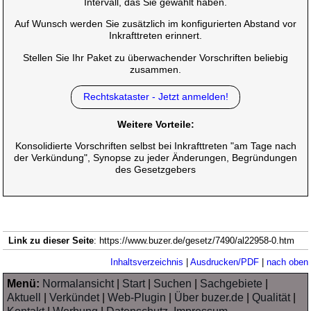
Intervall, das Sie gewählt haben.
Auf Wunsch werden Sie zusätzlich im konfigurierten Abstand vor
Inkrafttreten erinnert.
Stellen Sie Ihr Paket zu überwachender Vorschriften beliebig
zusammen.
Rechtskataster - Jetzt anmelden!
Weitere Vorteile:
Konsolidierte Vorschriften selbst bei Inkrafttreten "am Tage nach
der Verkündung", Synopse zu jeder Änderungen, Begründungen
des Gesetzgebers
Link zu dieser Seite
: https://www.buzer.de/gesetz/7490/al22958-0.htm
Inhaltsverzeichnis
|
Ausdrucken/PDF
|
nach oben
Menü:
Normalansicht
|
Start
|
Suchen
|
Sachgebiete
|
Aktuell
|
Verkündet
|
Web-Plugin
|
Über buzer.de
|
Qualität
|