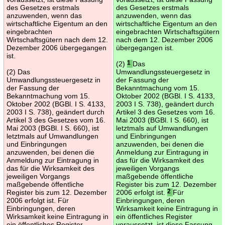
des Gesetzes erstmals
des Gesetzes erstmals
anzuwenden, wenn das
anzuwenden, wenn das
wirtschaftliche Eigentum an den
wirtschaftliche Eigentum an den
eingebrachten
eingebrachten Wirtschaftsgütern
Wirtschaftsgütern nach dem 12.
nach dem 12. Dezember 2006
Dezember 2006 übergegangen
übergegangen ist.
ist.
(2)
1
Das
(2) Das
Umwandlungssteuergesetz in
Umwandlungssteuergesetz in
der Fassung der
der Fassung der
Bekanntmachung vom 15.
Bekanntmachung vom 15.
Oktober 2002 (BGBl. I S. 4133,
Oktober 2002 (BGBl. I S. 4133,
2003 I S. 738), geändert durch
2003 I S. 738), geändert durch
Artikel 3 des Gesetzes vom 16.
Artikel 3 des Gesetzes vom 16.
Mai 2003 (BGBl. I S. 660), ist
Mai 2003 (BGBl. I S. 660), ist
letztmals auf Umwandlungen
letztmals auf Umwandlungen
und Einbringungen
und Einbringungen
anzuwenden, bei denen die
anzuwenden, bei denen die
Anmeldung zur Eintragung in
Anmeldung zur Eintragung in
das für die Wirksamkeit des
das für die Wirksamkeit des
jeweiligen Vorgangs
jeweiligen Vorgangs
maßgebende öffentliche
maßgebende öffentliche
Register bis zum 12. Dezember
Register bis zum 12. Dezember
2006 erfolgt ist.
2
Für
2006 erfolgt ist. Für
Einbringungen, deren
Einbringungen, deren
Wirksamkeit keine Eintragung in
Wirksamkeit keine Eintragung in
ein öffentliches Register
ein öffentliches Register
voraussetzt, ist diese Fassung