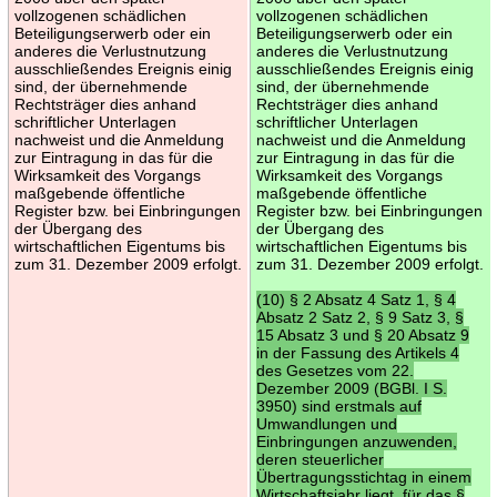
vollzogenen schädlichen
vollzogenen schädlichen
Beteiligungserwerb oder ein
Beteiligungserwerb oder ein
anderes die Verlustnutzung
anderes die Verlustnutzung
ausschließendes Ereignis einig
ausschließendes Ereignis einig
sind, der übernehmende
sind, der übernehmende
Rechtsträger dies anhand
Rechtsträger dies anhand
schriftlicher Unterlagen
schriftlicher Unterlagen
nachweist und die Anmeldung
nachweist und die Anmeldung
zur Eintragung in das für die
zur Eintragung in das für die
Wirksamkeit des Vorgangs
Wirksamkeit des Vorgangs
maßgebende öffentliche
maßgebende öffentliche
Register bzw. bei Einbringungen
Register bzw. bei Einbringungen
der Übergang des
der Übergang des
wirtschaftlichen Eigentums bis
wirtschaftlichen Eigentums bis
zum 31. Dezember 2009 erfolgt.
zum 31. Dezember 2009 erfolgt.
(10) § 2 Absatz 4 Satz 1, § 4
Absatz 2 Satz 2, § 9 Satz 3, §
15 Absatz 3 und § 20 Absatz 9
in der Fassung des Artikels 4
des Gesetzes vom 22.
Dezember 2009 (BGBl. I S.
3950) sind erstmals auf
Umwandlungen und
Einbringungen anzuwenden,
deren steuerlicher
Übertragungsstichtag in einem
Wirtschaftsjahr liegt, für das §