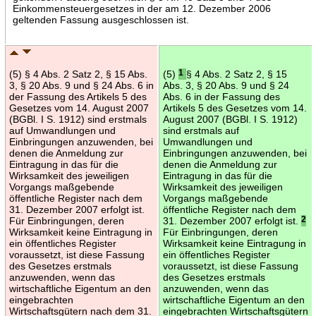
Einkommensteuergesetzes in der am 12. Dezember 2006
geltenden Fassung ausgeschlossen ist.
(5) § 4 Abs. 2 Satz 2, § 15 Abs.
(5)
1
§ 4 Abs. 2 Satz 2, § 15
3, § 20 Abs. 9 und § 24 Abs. 6 in
Abs. 3, § 20 Abs. 9 und § 24
der Fassung des Artikels 5 des
Abs. 6 in der Fassung des
Gesetzes vom 14. August 2007
Artikels 5 des Gesetzes vom 14.
(BGBl. I S. 1912) sind erstmals
August 2007 (BGBl. I S. 1912)
auf Umwandlungen und
sind erstmals auf
Einbringungen anzuwenden, bei
Umwandlungen und
denen die Anmeldung zur
Einbringungen anzuwenden, bei
Eintragung in das für die
denen die Anmeldung zur
Wirksamkeit des jeweiligen
Eintragung in das für die
Vorgangs maßgebende
Wirksamkeit des jeweiligen
öffentliche Register nach dem
Vorgangs maßgebende
31. Dezember 2007 erfolgt ist.
öffentliche Register nach dem
Für Einbringungen, deren
31. Dezember 2007 erfolgt ist.
2
Wirksamkeit keine Eintragung in
Für Einbringungen, deren
ein öffentliches Register
Wirksamkeit keine Eintragung in
voraussetzt, ist diese Fassung
ein öffentliches Register
des Gesetzes erstmals
voraussetzt, ist diese Fassung
anzuwenden, wenn das
des Gesetzes erstmals
wirtschaftliche Eigentum an den
anzuwenden, wenn das
eingebrachten
wirtschaftliche Eigentum an den
Wirtschaftsgütern nach dem 31.
eingebrachten Wirtschaftsgütern