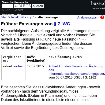
Vorschriftensuche
buzer.
Normalansi
§ / Art.
Gesetz
Volltextsuche
Start
>
Inhalt IWG
>
§ 7
>
alte Fassungen
Änderungsalarm
Frühere Fassungen von
§ 7 IWG
nur in IWG
Die nachfolgende Aufstellung zeigt alle Änderungen dieser
Vorschrift. Über die Links
aktuell
und
vorher
können Sie
jeweils alte Fassung (a.F.) und neue Fassung (n.F.)
vergleichen. Beim Änderungsgesetz finden Sie dessen
Volltext sowie die Begründung des Gesetzgebers.
vergleichen
mWv
neue Fassung durch
mit
(verkündet)
aktuell
vorher
17.07.2015
Artikel 1 Erstes Gesetz zur Änderung
des
Informationsweiterverwendungsgeset
vom 08.07.2015 BGBl. I S. 1162
Bitte beachten Sie, dass rückwirkende Änderungen - soweit
vorhanden - nach dem Verkündungsdatum des
Änderungstitels (Datum in Klammern) und nicht nach dem
Datum des Inkrafttretens in diese Liste einsortiert sind.