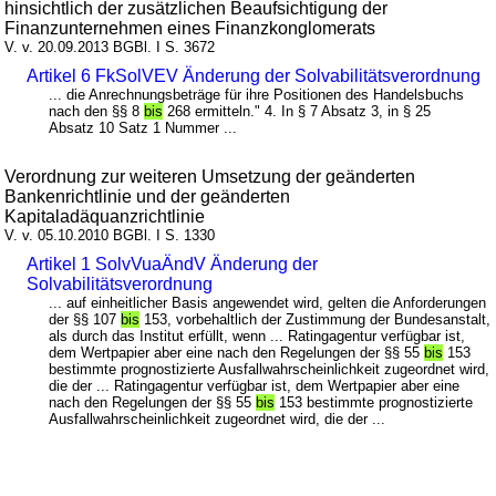
hinsichtlich der zusätzlichen Beaufsichtigung der
Finanzunternehmen eines Finanzkonglomerats
V. v. 20.09.2013 BGBl. I S. 3672
Artikel 6 FkSolVEV Änderung der Solvabilitätsverordnung
... die Anrechnungsbeträge für ihre Positionen des Handelsbuchs
nach den §§ 8
bis
268 ermitteln." 4. In § 7 Absatz 3, in § 25
Absatz 10 Satz 1 Nummer ...
Verordnung zur weiteren Umsetzung der geänderten
Bankenrichtlinie und der geänderten
Kapitaladäquanzrichtlinie
V. v. 05.10.2010 BGBl. I S. 1330
Artikel 1 SolvVuaÄndV Änderung der
Solvabilitätsverordnung
... auf einheitlicher Basis angewendet wird, gelten die Anforderungen
der §§ 107
bis
153, vorbehaltlich der Zustimmung der Bundesanstalt,
als durch das Institut erfüllt, wenn ... Ratingagentur verfügbar ist,
dem Wertpapier aber eine nach den Regelungen der §§ 55
bis
153
bestimmte prognostizierte Ausfallwahrscheinlichkeit zugeordnet wird,
die der ... Ratingagentur verfügbar ist, dem Wertpapier aber eine
nach den Regelungen der §§ 55
bis
153 bestimmte prognostizierte
Ausfallwahrscheinlichkeit zugeordnet wird, die der ...