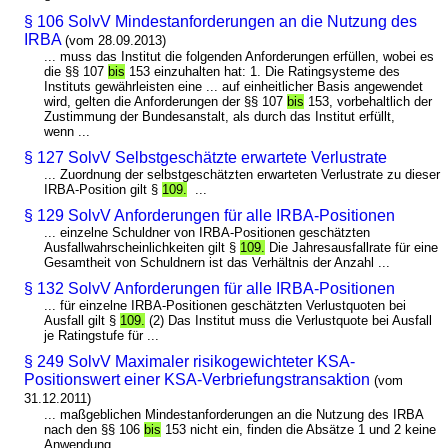
§ 106 SolvV Mindestanforderungen an die Nutzung des
IRBA
(vom 28.09.2013)
... muss das Institut die folgenden Anforderungen erfüllen, wobei es
die §§ 107
bis
153 einzuhalten hat: 1. Die Ratingsysteme des
Instituts gewährleisten eine ... auf einheitlicher Basis angewendet
wird, gelten die Anforderungen der §§ 107
bis
153, vorbehaltlich der
Zustimmung der Bundesanstalt, als durch das Institut erfüllt,
wenn ...
§ 127 SolvV Selbstgeschätzte erwartete Verlustrate
... Zuordnung der selbstgeschätzten erwarteten Verlustrate zu dieser
IRBA-Position gilt §
109.
...
§ 129 SolvV Anforderungen für alle IRBA-Positionen
... einzelne Schuldner von IRBA-Positionen geschätzten
Ausfallwahrscheinlichkeiten gilt §
109.
Die Jahresausfallrate für eine
Gesamtheit von Schuldnern ist das Verhältnis der Anzahl ...
§ 132 SolvV Anforderungen für alle IRBA-Positionen
... für einzelne IRBA-Positionen geschätzten Verlustquoten bei
Ausfall gilt §
109.
(2) Das Institut muss die Verlustquote bei Ausfall
je Ratingstufe für ...
§ 249 SolvV Maximaler risikogewichteter KSA-
Positionswert einer KSA-Verbriefungstransaktion
(vom
31.12.2011)
... maßgeblichen Mindestanforderungen an die Nutzung des IRBA
nach den §§ 106
bis
153 nicht ein, finden die Absätze 1 und 2 keine
Anwendung. ...