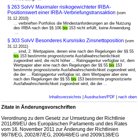
§ 263 SolvV Maximaler risikogewichteter IRBA-
Positionswert einer IRBA-Verbriefungstransaktion
(vom
31.12.2010)
... verbrieften Portfolios die Mindestanforderungen an die Nutzung
des IRBA nach den §§ 106
bis
153 nicht erfüllt, keine Anwendung.
...
§ 303 SolvV Besonderes Kursrisiko Zinsnettoposition
(vom
31.12.2011)
... sind, 2. Wertpapiere, denen eine nach den Regelungen der §§ 55
bis
153 bestimmte prognostizierte Ausfallwahrscheinlichkeit
zugeordnet wird, die nicht höher ... Ratingagentur verfügbar ist, dem
Wertpapier aber eine nach den Regelungen der §§ 55
bis
153
bestimmte prognostizierte Ausfallwahrscheinlichkeit zugeordnet wird,
die der ... Ratingagentur verfügbar ist, dem Wertpapier aber eine
nach den Regelungen der §§ 55
bis
153 bestimmte prognostizierte
Ausfallwahrscheinlichkeit zugeordnet wird, die der ...
Inhaltsverzeichnis
|
Ausdrucken/PDF
|
nach oben
Zitate in Änderungsvorschriften
Verordnung zu dem Gesetz zur Umsetzung der Richtlinie
2011/89/EU des Europäischen Parlaments und des Rates
vom 16. November 2011 zur Änderung der Richtlinien
98/78/EG, 2002/87/EG, 2006/48/EG und 2009/138/EG