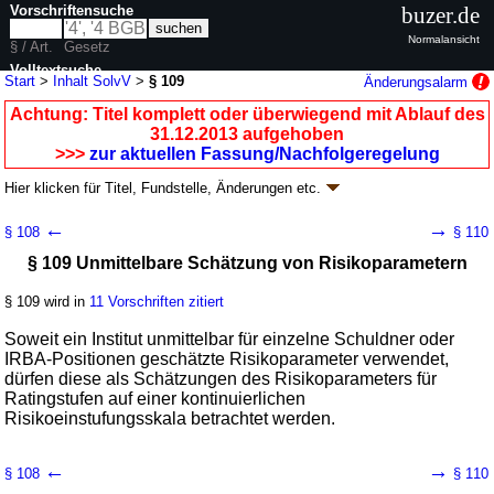
Vorschriftensuche
buzer.de
Normalansicht
§ / Art.
Gesetz
Volltextsuche
Start
>
Inhalt SolvV
>
§ 109
Änderungsalarm
nur in SolvV
Achtung: Titel komplett oder überwiegend mit Ablauf des
31.12.2013 aufgehoben
>>>
zur aktuellen Fassung/Nachfolgeregelung
Hier klicken für
Titel, Fundstelle, Änderungen
etc.
§ 109 - Solvabilitätsverordnung (SolvV)
←
→
§ 108
§ 110
V. v. 14.12.2006
BGBl. I S. 2926
(
Nr. 61
); aufgehoben durch
§ 39
V. v.
§ 109 Unmittelbare Schätzung von Risikoparametern
06.12.2013
BGBl. I S. 4168
Geltung ab 01.01.2007; FNA: 7610-2-29
Aufsichtsrechtliche Vorschriften
§ 109 wird in
11 Vorschriften zitiert
9 weitere Fassungen
|
wird in 38 Vorschriften zitiert
Teil 2 Adressrisiken
Soweit ein Institut unmittelbar für einzelne Schuldner oder
Kapitel 4 Auf internen Ratings basierender Ansatz
IRBA-Positionen geschätzte Risikoparameter verwendet,
(IRBA)
dürfen diese als Schätzungen des Risikoparameters für
Abschnitt 5 Mindestanforderungen an die Nutzung
Ratingstufen auf einer kontinuierlichen
des IRBA
Risikoeinstufungsskala betrachtet werden.
Unterabschnitt 1 Ratingsysteme
Titel 1 Aufbau von Ratingsystemen
←
→
§ 108
§ 110