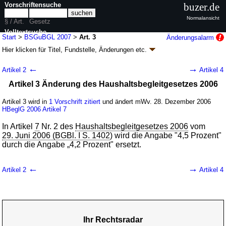
Vorschriftensuche
buzer.de
Normalansicht
§ / Art.
Gesetz
Volltextsuche
Start
>
BSGuBGL 2007
>
Art. 3
Änderungsalarm
Hier klicken für
Titel, Fundstelle, Änderungen
etc.
nur in BSGuBGL 2007
Artikel 3 - Gesetz über die Senkung des
←
→
Artikel 2
Artikel 4
Beitrags zur Arbeitsförderung, die Festsetzung
Artikel 3 Änderung des Haushaltsbegleitgesetzes 2006
der Beitragssätze in der gesetzlichen
Rentenversicherung und der Beiträge und
Artikel 3 wird in
1 Vorschrift zitiert
und ändert mWv. 28. Dezember 2006
Beitragszuschüsse in der Alterssicherung der
HBeglG 2006
Artikel 7
Landwirte für das Jahr 2007 (BSGuBGL
In Artikel
7
Nr. 2 des
Haushaltsbegleitgesetzes 2006
vom
2007
k.a.Abk.
)
29. Juni 2006 (BGBl. I S. 1402
) wird die Angabe "4,5 Prozent"
durch die Angabe „4,2 Prozent" ersetzt.
G. v. 21.12.2006
BGBl. I S. 3286
(
Nr. 64
); Geltung ab 01.01.2007,
abweichend siehe
Artikel 4
2 Änderungen
|
Drucksachen / Entwurf / Begründung
←
→
Artikel 2
Artikel 4
Ihr Rechtsradar