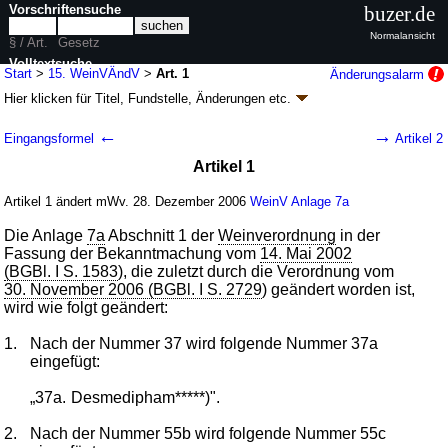
Vorschriftensuche
buzer.de
Normalansicht
§ / Art.
Gesetz
Volltextsuche
Start
>
15. WeinVÄndV
>
Art. 1
Änderungsalarm
Hier klicken für
Titel, Fundstelle, Änderungen
etc.
nur in 15. WeinVÄndV
Artikel 1 - Fünfzehnte Verordnung zur
←
→
Eingangsformel
Artikel 2
Änderung der Weinverordnung (15.
Artikel 1
WeinVÄndV
k.a.Abk.
)
V. v. 20.12.2006
BGBl. I S. 3323
(
Nr. 64
); Geltung ab 28.12.2006
Artikel 1 ändert mWv. 28. Dezember 2006
WeinV
Anlage 7a
1 Änderung
|
wird in 2 Vorschriften zitiert
Die Anlage
7a
Abschnitt 1 der
Weinverordnung
in der
Fassung der Bekanntmachung vom
14. Mai 2002
(BGBl. I S. 1583
), die zuletzt durch die Verordnung vom
30. November 2006 (BGBl. I S. 2729
) geändert worden ist,
wird wie folgt geändert:
1.
Nach der Nummer 37 wird folgende Nummer 37a
eingefügt:
„37a.
Desmedipham*****)".
2.
Nach der Nummer 55b wird folgende Nummer 55c