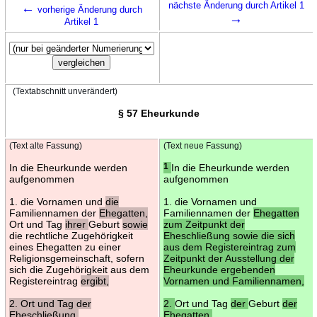
←
nächste Änderung durch Artikel 1
vorherige Änderung durch
→
Artikel 1
(Textabschnitt unverändert)
§ 57 Eheurkunde
(Text alte Fassung)
(Text neue Fassung)
In die Eheurkunde werden
1
In die Eheurkunde werden
aufgenommen
aufgenommen
1. die Vornamen und
die
1. die Vornamen und
Familiennamen der
Ehegatten,
Familiennamen der
Ehegatten
Ort und Tag
ihrer
Geburt
sowie
zum Zeitpunkt der
die rechtliche Zugehörigkeit
Eheschließung sowie die sich
eines Ehegatten zu einer
aus dem Registereintrag zum
Religionsgemeinschaft, sofern
Zeitpunkt der Ausstellung der
sich die Zugehörigkeit aus dem
Eheurkunde ergebenden
Registereintrag
ergibt,
Vornamen und Familiennamen,
2. Ort und Tag der
2.
Ort und Tag
der
Geburt
der
Eheschließung.
Ehegatten,