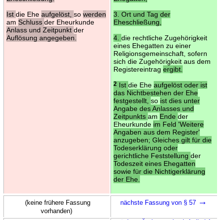
Ist
die Ehe
aufgelöst,
so
werden
3. Ort und Tag der
am
Schluss
der Eheurkunde
Eheschließung,
Anlass und Zeitpunkt
der
Auflösung angegeben.
4.
die rechtliche Zugehörigkeit
eines Ehegatten zu einer
Religionsgemeinschaft, sofern
sich die Zugehörigkeit aus dem
Registereintrag
ergibt.
2
Ist
die Ehe
aufgelöst oder ist
das Nichtbestehen der Ehe
festgestellt,
so
ist dies unter
Angabe des Anlasses und
Zeitpunkts
am
Ende
der
Eheurkunde
im Feld 'Weitere
Angaben aus dem Register'
anzugeben; Gleiches gilt für die
Todeserklärung oder
gerichtliche Feststellung
der
Todeszeit eines Ehegatten
sowie für die Nichtigerklärung
der Ehe.
→
(keine frühere Fassung
nächste Fassung von § 57
vorhanden)