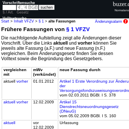
Vorschriftensuche
buzer.
Normalansi
§ / Art.
Gesetz
Volltextsuche
Start
>
Inhalt VFZV
>
§ 1
>
alte Fassungen
Änderungsalarm
Frühere Fassungen von
§ 1 VFZV
nur in VFZV
Die nachfolgende Aufstellung zeigt alle Änderungen dieser
Vorschrift. Über die Links
aktuell
und
vorher
können Sie
jeweils alte Fassung (a.F.) und neue Fassung (n.F.)
vergleichen. Beim Änderungsgesetz finden Sie dessen
Volltext sowie die Begründung des Gesetzgebers.
vergleichen
mWv
neue Fassung durch
mit
(verkündet)
aktuell
vorher
01.01.2012
Artikel 1 Erste Verordnung zur Änder
der
Versorgungsfondszuweisungsverordn
vom 02.03.2011 BGBl. I S. 378
aktuell
vorher
12.02.2009
Artikel 15
Dienstrechtsneuordnungsgesetz
(DNeuG)
vom 05.02.2009 BGBl. I S. 160
aktuell
vor
Urfassung
12.02.2009