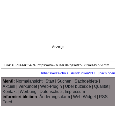
Anzeige
Link zu dieser Seite
: https://www.buzer.de/gesetz/7682/al149779.htm
Inhaltsverzeichnis
|
Ausdrucken/PDF
|
nach oben
Menü:
Normalansicht
|
Start
|
Suchen
|
Sachgebiete
|
Aktuell
|
Verkündet
|
Web-Plugin
|
Über buzer.de
|
Qualität
|
Kontakt
|
Werbung
|
Datenschutz, Impressum
informiert bleiben:
Änderungsalarm
|
Web-Widget
|
RSS-
Feed