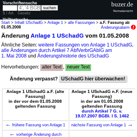
Vorschriftensuche
buzer.de
Normalansicht
§ / Art.
Gesetz
Volltextsuche
Start
>
Inhalt USchadG
>
Anlage 1
>
alle Fassungen
>
a.F. Fassung ab
01.05.2008
Änderungsalarm
nur in USchadG
Änderung
Anlage 1 USchadG
vom 01.05.2008
Ähnliche Seiten:
weitere Fassungen von Anlage 1 USchadG
,
alle Änderungen durch Artikel 7 AbfVerbrGAblG am
1. Mai 2008
und
Änderungshistorie des USchadG
Hervorhebungen:
alter Text
,
neuer Text
Änderung verpasst?
USchadG hier überwachen!
Anlage 1 USchadG a.F. (alte
Anlage 1 USchadG n.F. (neue
Fassung)
Fassung)
in der vor dem 01.05.2008
in der am 01.05.2008
geltenden Fassung
geltenden Fassung
durch Artikel 7 G. v.
19.07.2007 BGBl. I S. 1462
←
→
frühere Fassung von Anlage 1
nächste Fassung von Anlage 1
←
vorherige Änderung durch