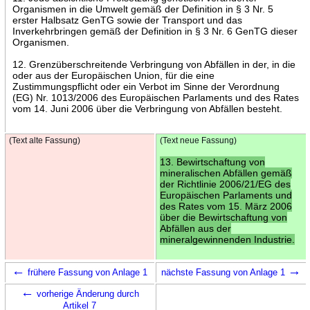
Organismen in die Umwelt gemäß der Definition in § 3 Nr. 5
erster Halbsatz GenTG sowie der Transport und das
Inverkehrbringen gemäß der Definition in § 3 Nr. 6 GenTG dieser
Organismen.
12. Grenzüberschreitende Verbringung von Abfällen in der, in die
oder aus der Europäischen Union, für die eine
Zustimmungspflicht oder ein Verbot im Sinne der Verordnung
(EG) Nr. 1013/2006 des Europäischen Parlaments und des Rates
vom 14. Juni 2006 über die Verbringung von Abfällen besteht.
(Text alte Fassung)
(Text neue Fassung)
13. Bewirtschaftung von
mineralischen Abfällen gemäß
der Richtlinie 2006/21/EG des
Europäischen Parlaments und
des Rates vom 15. März 2006
über die Bewirtschaftung von
Abfällen aus der
mineralgewinnenden Industrie.
←
→
frühere Fassung von Anlage 1
nächste Fassung von Anlage 1
←
vorherige Änderung durch
Artikel 7