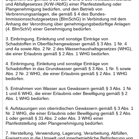
und Abfallgesetzes (KrW-/AbfG) einer Planfeststellung oder
Plangenehmigung bedürfen, und den Betrieb von
Verbrennungsanlagen, die gemäß § 4 des Bundes-
Immissionsschutzgesetzes (BImSchG) in Verbindung mit dem
Anhang der Verordnung über genehmigungsbedürftige Anlagen
(4. BImSchV) einer Genehmigung bedürfen.
3. Einbringung, Einleitung und sonstige Einträge von
Schadstoffen in Oberflächengewässer gemäß § 3 Abs. 1 Nr. 4
und 4a sowie Abs. 2 Nr. 2 des Wasserhaushaltsgesetzes (WHG),
die einer Erlaubnis gemäß § 2 Abs. 1 WHG bedürfen.
4. Einbringung, Einleitung und sonstige Einträge von
Schadstoffen in das Grundwasser gemäß § 3 Abs. 1 Nr. 5 sowie
Abs. 2 Nr. 2 WHG, die einer Erlaubnis gemäß § 2 Abs. 1 WHG
bedürfen.
5. Entnahmen von Wasser aus Gewässern gemäß § 3 Abs. 1 Nr.
1 und 6 WHG, die einer Erlaubnis oder Bewilligung gemäß § 2
Abs. 1 WHG bedürfen.
6. Aufstauungen von oberirdischen Gewässern gemäß § 3 Abs. 1
Nr. 2 WHG, die einer Erlaubnis oder Bewilligung gemäß § 2 Abs.
1 oder gemäß § 31 Abs. 2 oder Abs. 3 WHG einer
Planfeststellung oder Plangenehmigung bedürfen.
7. Herstellung, Verwendung, Lagerung, Verarbeitung, Abfüllen,
Freisetzung in die Umwelt und innerbetriebliche Beförderung von