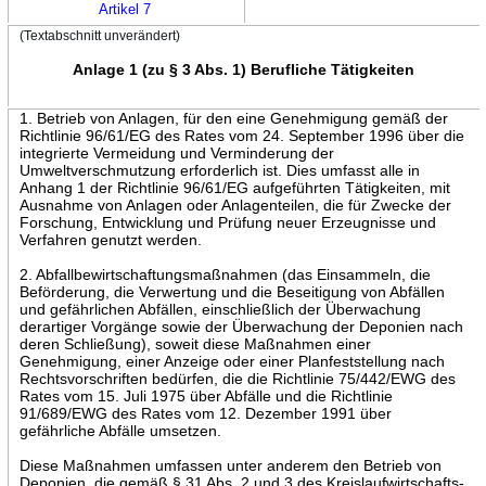
Artikel 7
(Textabschnitt unverändert)
Anlage 1 (zu § 3 Abs. 1) Berufliche Tätigkeiten
1. Betrieb von Anlagen, für den eine Genehmigung gemäß der
Richtlinie 96/61/EG des Rates vom 24. September 1996 über die
integrierte Vermeidung und Verminderung der
Umweltverschmutzung erforderlich ist. Dies umfasst alle in
Anhang 1 der Richtlinie 96/61/EG aufgeführten Tätigkeiten, mit
Ausnahme von Anlagen oder Anlagenteilen, die für Zwecke der
Forschung, Entwicklung und Prüfung neuer Erzeugnisse und
Verfahren genutzt werden.
2. Abfallbewirtschaftungsmaßnahmen (das Einsammeln, die
Beförderung, die Verwertung und die Beseitigung von Abfällen
und gefährlichen Abfällen, einschließlich der Überwachung
derartiger Vorgänge sowie der Überwachung der Deponien nach
deren Schließung), soweit diese Maßnahmen einer
Genehmigung, einer Anzeige oder einer Planfeststellung nach
Rechtsvorschriften bedürfen, die die Richtlinie 75/442/EWG des
Rates vom 15. Juli 1975 über Abfälle und die Richtlinie
91/689/EWG des Rates vom 12. Dezember 1991 über
gefährliche Abfälle umsetzen.
Diese Maßnahmen umfassen unter anderem den Betrieb von
Deponien, die gemäß § 31 Abs. 2 und 3 des Kreislaufwirtschafts-