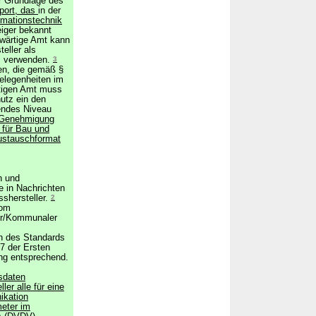
r Grundlage des
port, das
in der
rmationstechnik
iger bekannt
wärtige Amt kann
eller als
P verwenden.
3
en, die gemäß §
elegenheiten im
tigen Amt muss
hutz ein den
endes Niveau
 Genehmigung
 für Bau und
ustauschformat
n und
 in Nachrichten
shersteller.
2
vom
er/Kommunaler
ch des Standards
 7 der Ersten
ng entsprechend.
sdaten
er alle für eine
ikation
eter im