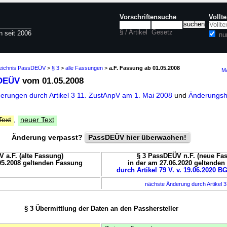
Vorschriftensuche
Vollt
§ / Artikel
Gesetz
n seit 2006
nu
zeichnis PassDEÜV
>
§ 3
>
alle Fassungen
>
a.F. Fassung ab 01.05.2008
Ma
sDEÜV
vom 01.05.2008
derungen durch Artikel 3 11. ZustAnpV am 1. Mai 2008
und
Änderungshi
Text
,
neuer Text
Änderung verpasst?
PassDEÜV hier überwachen!
 a.F. (alte Fassung)
§ 3 PassDEÜV n.F. (neue Fa
05.2008 geltenden Fassung
in der am 27.06.2020 geltende
durch Artikel 79 V. v. 19.06.2020 BG
nächste Änderung durch Artikel 
§ 3 Übermittlung der Daten an den Passhersteller