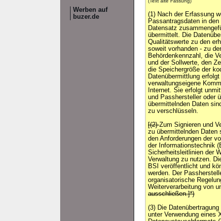
(Text alte Fassung)
Werben auf
(1) Nach der Erfassung w
buzer.de
Passantragsdaten in den
Datensatz zusammengefüh
übermittelt. Die Datenübe
Qualitätswerte zu den er
soweit vorhanden - zu den
Behördenkennzahl, die V
und der Sollwerte, den Z
die Speichergröße der ko
Datenübermittlung erfolg
verwaltungseigene Kommu
Internet. Sie erfolgt unm
und Passhersteller oder ü
übermittelnden Daten sind
zu verschlüsseln.
[(2)
Zum Signieren und V
zu übermittelnden Daten s
den Anforderungen der vo
der Informationstechnik (B
Sicherheitsleitlinien der 
Verwaltung zu nutzen. Die
BSI veröffentlicht und k
werden. Der Passherstell
organisatorische Regelung
Weiterverarbeitung von un
ausschließen.]*)
(3) Die Datenübertragung 
unter Verwendung eines 