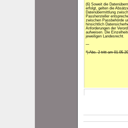
(6) Soweit die Datenüberm
erfolgt, gelten die Absätze
Datenübermittlung zwisch
Passhersteller entsprech
zwischen Passbehörde un
hinsichtlich Datensicherh
Anforderungen der Veror
aufweisen. Die Einzelhei
jeweiligen Landesrecht.
---
*) Abs. 2 tritt am 01.05.2