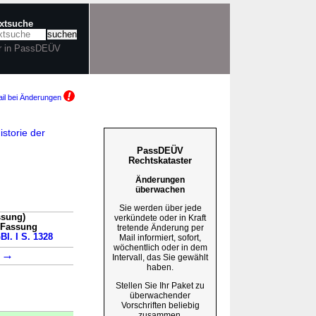
extsuche
r in PassDEÜV
il bei Änderungen
storie der
PassDEÜV
Rechtskataster
Änderungen
überwachen
Sie werden über jede
ssung)
verkündete oder in Kraft
n Fassung
tretende Änderung per
Bl. I S. 1328
Mail informiert, sofort,
wöchentlich oder in dem
→
3
Intervall, das Sie gewählt
haben.
Stellen Sie Ihr Paket zu
überwachender
Vorschriften beliebig
zusammen.