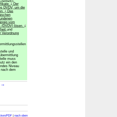
s (DVDV),
ifikate.
2
Der
 des DVDV, um die
ren.
3
Das
nischen
bundenen
hängig vom
s (DVDV) lösen.
4
rheit
und
r Verordnung
rmittlungsstellen
telle und
übermittlung
telle muss
hutz ein den
endes Niveau
ch nach dem
→
3
cken/PDF
|
nach oben