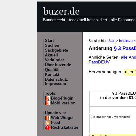
buzer.de
Bundesrecht - tagaktuell konsolidiert - alle Fassunge
Start
Sie sind hier:
Start
>
Inhaltsver
Suchen
Änderung
§ 3 Pas
Sachgebiete
Aktuell
Ähnliche Seiten:
alle Än
Verkündet
PassDEÜV
Über buzer.de
Qualität
Hervorhebungen:
alter 
Kontakt
Datenschutz
Impressum
Tools:
§ 3 PassDEÜV
in der vor dem 01.
Blog-Plugin
Mobilversion
Update via:
(Textabschnitt unverändert)
Web-Widget
Feed
Rechtskataster