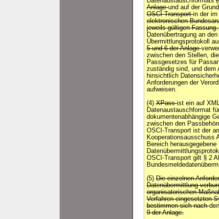
Datenaustauschformats
Anlage
und auf der Grun
OSCI-Transport
in der i
elektronischen Bundesan
jeweils gültigen Fassung
Datenübertragung an den 
Übermittlungsprotokoll
5 und 6 der Anlage
verwe
zwischen den Stellen, di
Passgesetzes für Passan
zuständig sind, und dem
hinsichtlich Datensicherh
Anforderungen der Veror
aufweisen.
(4)
XPass
ist ein auf XM
Datenaustauschformat fü
dokumentenabhängige Ges
zwischen den Passbehörd
OSCI-Transport ist der a
Kooperationsausschuss
Bereich herausgegebene S
Datenübermittlungsprotoko
OSCI-Transport gilt § 2 A
Bundesmeldedatenübermit
(5)
Die einzelnen Anforde
Datenübermittlung verb
organisatorischen Maßn
Verfahren eingesetzten 
bestimmen sich nach
de
9 der Anlage.