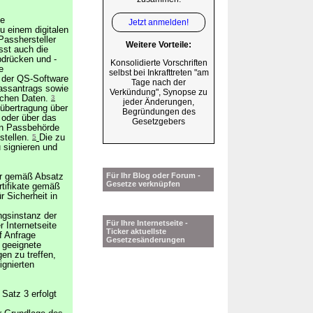
he
Jetzt anmelden!
 einem digitalen
asshersteller
Weitere Vorteile:
sst auch die
bdrücken und -
Konsolidierte Vorschriften
e
selbst bei Inkrafttreten "am
 der QS-Software
Tage nach der
Passantrags sowie
Verkündung", Synopse zu
ischen Daten.
3
jeder Änderungen,
nübertragung über
Begründungen des
oder über das
Gesetzgebers
hen Passbehörde
stellen.
5
Die zu
 signieren und
Für Ihr Blog oder Forum -
er gemäß Absatz
Gesetze verknüpfen
rtifikate gemäß
 Sicherheit in
ungsinstanz der
Für Ihre Internetseite -
r Internetseite
Ticker aktuellste
f Anfrage
Gesetzesänderungen
 geeignete
en zu treffen,
ignierten
Satz 3 erfolgt