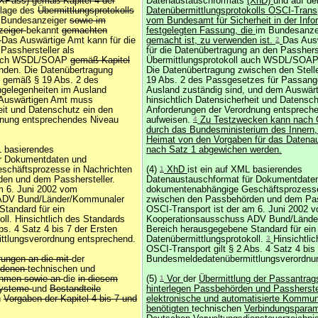
(XPass) gemäß Kapitel 4 der
Datenaustauschformats
(XhD)
und auf de
dlage des
Übermittlungsprotokolls
Datenübermittlungsprotokolls OSCI-Trans
m Bundesanzeiger
sowie im
vom Bundesamt für Sicherheit in der Info
zeiger
bekannt
gemachten
festgelegten Fassung, die
im Bundesanze
.
Das Auswärtige Amt kann für die
gemacht ist, zu verwenden ist.
2
Das Aus
Passhersteller als
für die Datenübertragung an den Passherst
 auch WSDL/SOAP
gemäß Kapitel
Übermittlungsprotokoll auch WSDL/SOA
nden. Die Datenübertragung
Die Datenübertragung zwischen den Stell
e gemäß § 19 Abs. 2 des
19 Abs. 2 des Passgesetzes für Passang
gelegenheiten im Ausland
Ausland zuständig sind, und dem Auswär
 Auswärtigen Amt muss
hinsichtlich Datensicherheit und Datensc
eit und Datenschutz ein den
Anforderungen der Verordnung entsprech
dnung entsprechendes Niveau
aufweisen.
4
Zu Testzwecken kann nach
durch das Bundesministerium des Innern,
Heimat von den Vorgaben für das Datena
L basierendes
nach Satz 1 abgewichen werden.
r Dokumentdaten und
chäftsprozesse in Nachrichten
(4)
1
XhD
ist ein auf XML basierendes
en und dem Passhersteller.
Datenaustauschformat für Dokumentdate
m 6. Juni 2002 vom
dokumentenabhängige Geschäftsprozesse
 ADV Bund/Länder/Kommunaler
zwischen den Passbehörden und dem Pas
tandard für ein
OSCI-Transport ist der am 6. Juni 2002 
ll. Hinsichtlich des Standards
Kooperationsausschuss ADV Bund/Länd
bs. 4 Satz 4 bis 7 der Ersten
Bereich herausgegebene Standard für ein
tlungsverordnung entsprechend.
Datenübermittlungsprotokoll.
3
Hinsichtli
OSCI-Transport gilt § 2 Abs. 4 Satz 4 bis
rungen an die mit
der
Bundesmeldedatenübermittlungsverordnu
undenen
technischen und
ahmen sowie an
die
in diesem
(5)
1
Vor
der
Übermittlung der Passantrag
Systeme
und
Bestandteile
hinterlegen Passbehörden und Passherstell
n
Vorgaben der Kapitel 4 bis 7 und
elektronische und automatisierte Kommun
benötigten
technischen
Verbindungsparam