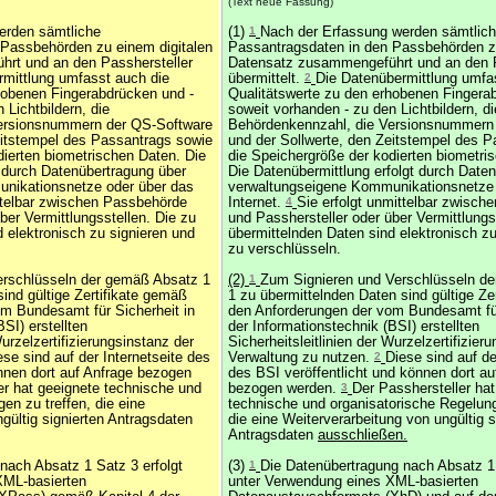
(Text neue Fassung)
erden sämtliche
(1)
1
Nach der Erfassung werden sämtlic
 Passbehörden zu einem digitalen
Passantragsdaten in den Passbehörden zu
rt und an den Passhersteller
Datensatz zusammengeführt und an den P
rmittlung umfasst auch die
übermittelt.
2
Die Datenübermittlung umfa
hobenen Fingerabdrücken und -
Qualitätswerte zu den erhobenen Fingera
 Lichtbildern, die
soweit vorhanden - zu den Lichtbildern, di
ersionsnummern der QS-Software
Behördenkennzahl, die Versionsnummern
eitstempel des Passantrags sowie
und der Sollwerte, den Zeitstempel des 
dierten biometrischen Daten. Die
die Speichergröße der kodierten biometr
t durch Datenübertragung über
Die Datenübermittlung erfolgt durch Date
nikationsnetze oder über das
verwaltungseigene Kommunikationsnetze 
ittelbar zwischen Passbehörde
Internet.
4
Sie erfolgt unmittelbar zwisc
ber Vermittlungsstellen. Die zu
und Passhersteller oder über Vermittlungs
 elektronisch zu signieren und
übermittelnden Daten sind elektronisch zu
zu verschlüsseln.
erschlüsseln der gemäß Absatz 1
(2)
1
Zum Signieren und Verschlüsseln d
ind gültige Zertifikate gemäß
1 zu übermittelnden Daten sind gültige Ze
m Bundesamt für Sicherheit in
den Anforderungen der vom Bundesamt für
SI) erstellten
der Informationstechnik (BSI) erstellten
Wurzelzertifizierungsinstanz der
Sicherheitsleitlinien der Wurzelzertifizier
se sind auf der Internetseite des
Verwaltung zu nutzen.
2
Diese sind auf de
önnen dort auf Anfrage bezogen
des BSI veröffentlicht und können dort au
er hat geeignete technische und
bezogen werden.
3
Der Passhersteller hat
en zu treffen, die eine
technische und organisatorische Regelung
gültig signierten Antragsdaten
die eine Weiterverarbeitung von ungültig s
Antragsdaten
ausschließen.
nach Absatz 1 Satz 3 erfolgt
(3)
1
Die Datenübertragung nach Absatz 1 
XML-basierten
unter Verwendung eines XML-basierten