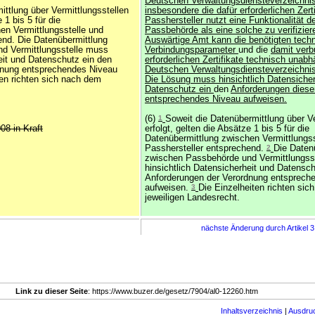
Deutschen Verwaltungsdiensteverzeichni
ittlung über Vermittlungsstellen
insbesondere die dafür erforderlichen Zert
 1 bis 5 für die
Passhersteller nutzt eine Funktionalität
en Vermittlungsstelle und
Passbehörde als eine solche zu verifizie
end. Die Datenübermittlung
Auswärtige Amt kann die benötigten tech
d Vermittlungsstelle muss
Verbindungsparameter
und die
damit ver
eit und Datenschutz ein den
erforderlichen Zertifikate technisch unab
dnung entsprechendes Niveau
Deutschen Verwaltungsdiensteverzeichni
ten richten sich nach dem
Die Lösung muss hinsichtlich Datensiche
Datenschutz ein
den
Anforderungen diese
entsprechendes Niveau aufweisen.
(6)
1
Soweit die Datenübermittlung über Ve
008 in Kraft
erfolgt, gelten die Absätze 1 bis 5 für die
Datenübermittlung zwischen Vermittlungss
Passhersteller entsprechend.
2
Die Daten
zwischen Passbehörde und Vermittlungss
hinsichtlich Datensicherheit und Datensc
Anforderungen der Verordnung entsprech
aufweisen.
3
Die Einzelheiten richten si
jeweiligen Landesrecht.
nächste Änderung durch Artikel 
Link zu dieser Seite
: https://www.buzer.de/gesetz/7904/al0-12260.htm
Inhaltsverzeichnis
|
Ausdru