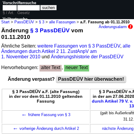
Vorschriftensuche
§ / Art.
Gesetz
Volltextsuche
Start
>
PassDEÜV
>
§ 3
>
alle Fassungen
>
a.F. Fassung ab 01.11.2010
Änderungsalarm
Änderung
§ 3 PassDEÜV
vom
nur in PassDEÜV
01.11.2010
Ähnliche Seiten:
weitere Fassungen von § 3 PassDEÜV
,
alle
Änderungen durch Artikel 2 11. ZustAnpV am
1. November 2010
und
Änderungshistorie der PassDEÜV
Hervorhebungen:
alter Text
,
neuer Text
Änderung verpasst?
PassDEÜV hier überwachen!
§ 3 PassDEÜV a.F. (alte Fassung)
§ 3 PassDEÜV n.
in der vor dem 01.11.2010 geltenden
in der am 27.06.20
Fassung
durch Artikel 79 V. v
1
←
(galt bis Außerkraf
frühere Fassung von § 3
31.12
←
vorherige Änderung durch Artikel 2
nächste Änderung 