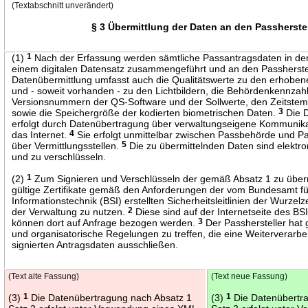
(Textabschnitt unverändert)
§ 3 Übermittlung der Daten an den Passherstel
(1)
1
Nach der Erfassung werden sämtliche Passantragsdaten in d
einem digitalen Datensatz zusammengeführt und an den Passherstel
Datenübermittlung umfasst auch die Qualitätswerte zu den erhobe
und - soweit vorhanden - zu den Lichtbildern, die Behördenkennzahl
Versionsnummern der QS-Software und der Sollwerte, den Zeitstem
sowie die Speichergröße der kodierten biometrischen Daten.
3
Die D
erfolgt durch Datenübertragung über verwaltungseigene Kommunika
das Internet.
4
Sie erfolgt unmittelbar zwischen Passbehörde und Pa
über Vermittlungsstellen.
5
Die zu übermittelnden Daten sind elektro
und zu verschlüsseln.
(2)
1
Zum Signieren und Verschlüsseln der gemäß Absatz 1 zu über
gültige Zertifikate gemäß den Anforderungen der vom Bundesamt für
Informationstechnik (BSI) erstellten Sicherheitsleitlinien der Wurzelz
der Verwaltung zu nutzen.
2
Diese sind auf der Internetseite des BSI
können dort auf Anfrage bezogen werden.
3
Der Passhersteller hat 
und organisatorische Regelungen zu treffen, die eine Weiterverarbe
signierten Antragsdaten ausschließen.
(Text alte Fassung)
(Text neue Fassung)
(3)
1
Die Datenübertragung nach Absatz 1
(3)
1
Die Datenübertr