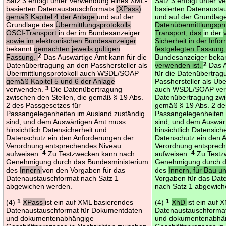
Satz 3 erfolgt unter Verwendung eines XML-
Satz 3 erfolgt unter 
basierten Datenaustauschformats
(XPass)
basierten Datenaust
gemäß Kapitel 4 der Anlage
und auf der
und auf der Grundlag
Grundlage des
Übermittlungsprotokolls
Datenübermittlungspr
OSCI-Transport
in der im Bundesanzeiger
Transport, das
in der
sowie im elektronischen Bundesanzeiger
Sicherheit in der Info
bekannt
gemachten jeweils gültigen
festgelegten Fassung
Fassung.
2
Das Auswärtige Amt kann für die
Bundesanzeiger beka
Datenübertragung an den Passhersteller als
verwenden ist.
2
Das A
Übermittlungsprotokoll auch WSDL/SOAP
für die Datenübertra
gemäß Kapitel 5 und 6 der Anlage
Passhersteller als Übe
verwenden.
3
Die Datenübertragung
auch WSDL/SOAP ve
zwischen den Stellen, die gemäß § 19 Abs.
Datenübertragung zwis
2 des Passgesetzes für
gemäß § 19 Abs. 2 de
Passangelegenheiten im Ausland zuständig
Passangelegenheiten 
sind, und dem Auswärtigen Amt muss
sind, und dem Auswär
hinsichtlich Datensicherheit und
hinsichtlich Datensich
Datenschutz ein den Anforderungen der
Datenschutz ein den 
Verordnung entsprechendes Niveau
Verordnung entsprec
aufweisen.
4
Zu Testzwecken kann nach
aufweisen.
4
Zu Testz
Genehmigung durch das Bundesministerium
Genehmigung durch d
des
Innern
von den Vorgaben für das
des
Innern, für Bau 
Datenaustauschformat nach Satz 1
Vorgaben für das Dat
abgewichen werden.
nach Satz 1 abgewich
(4)
1
XPass
ist ein auf XML basierendes
(4)
1
XhD
ist ein auf
Datenaustauschformat für Dokumentdaten
Datenaustauschforma
und dokumentenabhängige
und dokumentenabhä