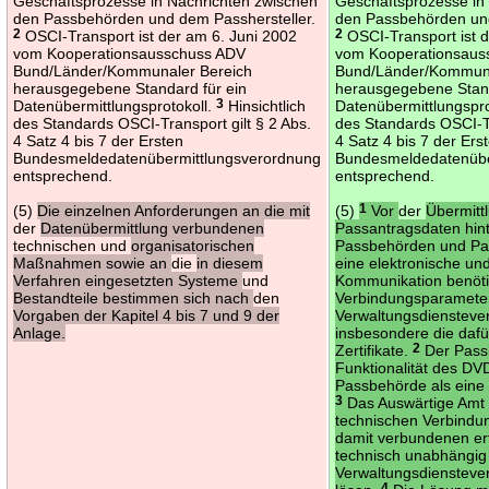
Geschäftsprozesse in Nachrichten zwischen
Geschäftsprozesse in
den Passbehörden und dem Passhersteller.
den Passbehörden und
2
OSCI-Transport ist der am 6. Juni 2002
2
OSCI-Transport ist d
vom Kooperationsausschuss ADV
vom Kooperationsaus
Bund/Länder/Kommunaler Bereich
Bund/Länder/Kommuna
herausgegebene Standard für ein
herausgegebene Stand
Datenübermittlungsprotokoll.
3
Hinsichtlich
Datenübermittlungspro
des Standards OSCI-Transport gilt § 2 Abs.
des Standards OSCI-Tr
4 Satz 4 bis 7 der Ersten
4 Satz 4 bis 7 der Ers
Bundesmeldedatenübermittlungsverordnung
Bundesmeldedatenübe
entsprechend.
entsprechend.
(5)
Die einzelnen Anforderungen an die mit
(5)
1
Vor
der
Übermitt
der
Datenübermittlung verbundenen
Passantragsdaten hin
technischen und
organisatorischen
Passbehörden und Pass
Maßnahmen sowie an
die
in diesem
eine elektronische un
Verfahren eingesetzten Systeme
und
Kommunikation benöt
Bestandteile bestimmen sich nach
den
Verbindungsparamete
Vorgaben der Kapitel 4 bis 7 und 9 der
Verwaltungsdiensteve
Anlage.
insbesondere die dafü
Zertifikate.
2
Der Passh
Funktionalität des DV
Passbehörde als eine s
3
Das Auswärtige Amt 
technischen Verbind
damit verbundenen erf
technisch unabhängi
Verwaltungsdiensteve
4