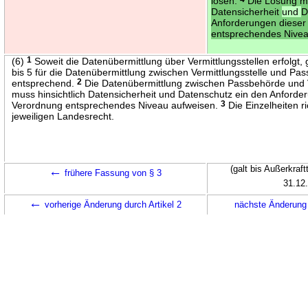
lösen.
Die Lösung mu
Datensicherheit
und
D
Anforderungen dieser
entsprechendes Nivea
(6)
1
Soweit die Datenübermittlung über Vermittlungsstellen erfolgt, 
bis 5 für die Datenübermittlung zwischen Vermittlungsstelle und Pas
entsprechend.
2
Die Datenübermittlung zwischen Passbehörde und V
muss hinsichtlich Datensicherheit und Datenschutz ein den Anforde
Verordnung entsprechendes Niveau aufweisen.
3
Die Einzelheiten r
jeweiligen Landesrecht.
←
(galt bis Außerkraf
frühere Fassung von § 3
31.12
←
vorherige Änderung durch Artikel 2
nächste Änderung 