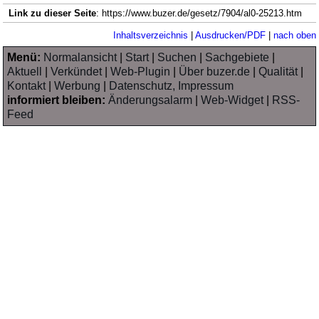
Link zu dieser Seite
: https://www.buzer.de/gesetz/7904/al0-25213.htm
Inhaltsverzeichnis
|
Ausdrucken/PDF
|
nach oben
Menü:
Normalansicht
|
Start
|
Suchen
|
Sachgebiete
|
Aktuell
|
Verkündet
|
Web-Plugin
|
Über buzer.de
|
Qualität
|
Kontakt
|
Werbung
|
Datenschutz, Impressum
informiert bleiben:
Änderungsalarm
|
Web-Widget
|
RSS-
Feed