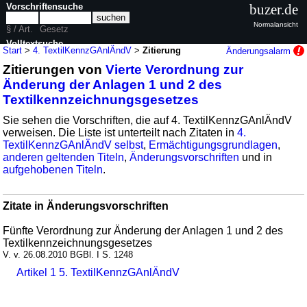
Vorschriftensuche
buzer.de
Normalansicht
§ / Art.
Gesetz
Volltextsuche
Start
>
4. TextilKennzGAnlÄndV
>
Zitierung
Änderungsalarm
Zitierungen von
Vierte Verordnung zur
nur in 4. TextilKennzGAnlÄndV
Änderung der Anlagen 1 und 2 des
Textilkennzeichnungsgesetzes
Sie sehen die Vorschriften, die auf 4. TextilKennzGAnlÄndV
verweisen. Die Liste ist unterteilt nach Zitaten in
4.
TextilKennzGAnlÄndV selbst
,
Ermächtigungsgrundlagen
,
anderen geltenden Titeln
,
Änderungsvorschriften
und in
aufgehobenen Titeln
.
Zitate in Änderungsvorschriften
Fünfte Verordnung zur Änderung der Anlagen 1 und 2 des
Textilkennzeichnungsgesetzes
V. v. 26.08.2010 BGBl. I S. 1248
Artikel 1 5. TextilKennzGAnlÄndV