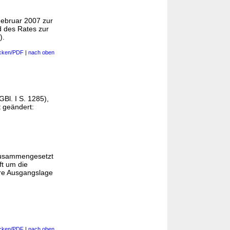
ebruar 2007 zur
 des Rates zur
).
cken/PDF
|
nach oben
l. I S. 1285),
gt geändert:
 zusammengesetzt
ft um die
hre Ausgangslage
cken/PDF
|
nach oben