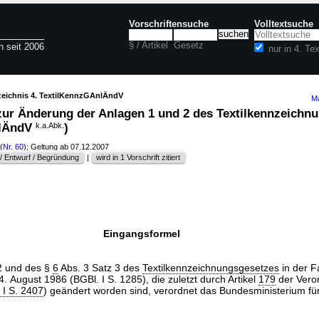
Vorschriftensuche
Volltextsuche
§ / Artikel
Gesetz
n seit 2006
nur in 4. T
zeichnis 4. TextilKennzGAnlÄndV
Ma
zur Änderung der Anlagen 1 und 2 des Textilkennzeichn
nlÄndV
k.a.Abk.
)
(
Nr. 60
); Geltung ab 07.12.2007
 Entwurf / Begründung
|
wird in 1 Vorschrift zitiert
Eingangsformel
2 und des §
6
Abs. 3 Satz 3 des
Textilkennzeichnungsgesetzes
in der F
August 1986 (BGBl. I S. 1285), die zuletzt durch Artikel
179
der Vero
 I S. 2407
) geändert worden sind, verordnet das Bundesministerium für