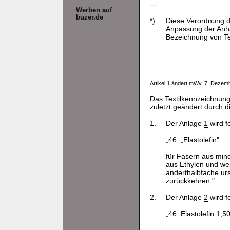
---
Werben auf
buzer.de
*)
Diese Verordnung 
Anpassung der Anhä
Bezeichnung von Tex
Artikel 1 ändert mWv. 7. Deze
Das
Textilkennzeichnun
zuletzt geändert durch 
1.
Der Anlage
1
wird f
„46. „Elastolefin"
für Fasern aus min
aus Ethylen und wen
anderthalbfache ur
zurückkehren."
2.
Der Anlage
2
wird f
„46. Elastolefin 1,50