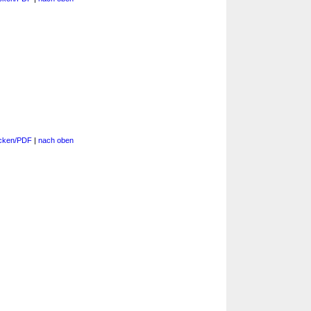
cken/PDF
|
nach oben