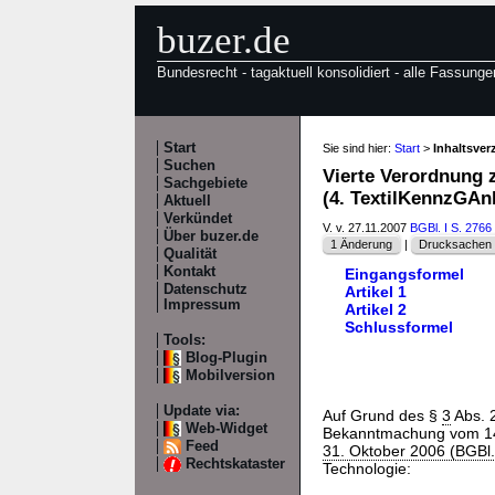
buzer.de
Bundesrecht - tagaktuell konsolidiert - alle Fassunge
Start
Sie sind hier:
Start
>
Inhaltsver
Suchen
Vierte Verordnung 
Sachgebiete
(4. TextilKennzGA
Aktuell
Verkündet
V. v. 27.11.2007
BGBl. I S. 2766
Über buzer.de
1 Änderung
|
Drucksachen /
Qualität
Kontakt
Eingangsformel
Datenschutz
Artikel 1
Impressum
Artikel 2
Schlussformel
Tools:
Blog-Plugin
Mobilversion
Update via:
Auf Grund des §
3
Abs. 
Web-Widget
Bekanntmachung vom 14. 
Feed
31. Oktober 2006 (BGBl.
Rechtskataster
Technologie: