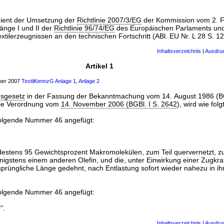
dient der Umsetzung der
Richtlinie 2007/3/EG
der Kommission vom 2. F
nge I und II der
Richtlinie 96/74/EG
des Europäischen Parlaments und
tilerzeugnissen an den technischen Fortschritt (ABl. EU Nr. L 28 S. 12
Inhaltsverzeichnis
|
Ausdru
Artikel 1
mber 2007
TextilKennzG
Anlage 1
,
Anlage 2
gsgesetz
in der Fassung der Bekanntmachung vom 14. August 1986 (BGB
die Verordnung vom
14. November 2006 (BGBl. I S. 2642
), wird wie fol
olgende Nummer 46 angefügt:
destens 95 Gewichtsprozent Makromolekülen, zum Teil quervernetzt,
igstens einem anderen Olefin, und die, unter Einwirkung einer Zugkra
sprüngliche Länge gedehnt, nach Entlastung sofort wieder nahezu in i
olgende Nummer 46 angefügt:
".
Inhaltsverzeichnis
|
Ausdru