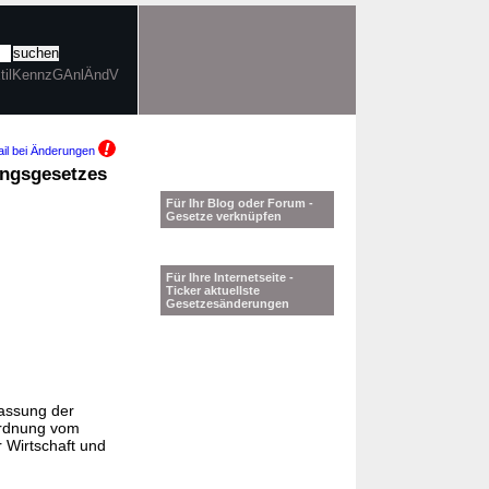
extilKennzGAnlÄndV
il bei Änderungen
ungsgesetzes
Für Ihr Blog oder Forum -
Gesetze verknüpfen
Für Ihre Internetseite -
Ticker aktuellste
Gesetzesänderungen
assung der
rdnung vom
 Wirtschaft und