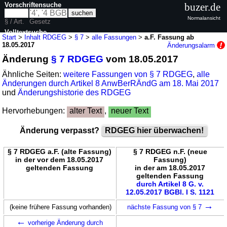
Vorschriftensuche
buzer.de
Normalansicht
§ / Art.
Gesetz
Volltextsuche
Start
>
Inhalt RDGEG
>
§ 7
>
alle Fassungen
>
a.F. Fassung ab
18.05.2017
Änderungsalarm
nur in RDGEG
Änderung
§ 7 RDGEG
vom 18.05.2017
Ähnliche Seiten:
weitere Fassungen von § 7 RDGEG
,
alle
Änderungen durch Artikel 8 AnwBerRÄndG am 18. Mai 2017
und
Änderungshistorie des RDGEG
Hervorhebungen:
alter Text
,
neuer Text
Änderung verpasst?
RDGEG hier überwachen!
§ 7 RDGEG a.F. (alte Fassung)
§ 7 RDGEG n.F. (neue
in der vor dem 18.05.2017
Fassung)
geltenden Fassung
in der am 18.05.2017
geltenden Fassung
durch Artikel 8 G. v.
12.05.2017 BGBl. I S. 1121
→
(keine frühere Fassung vorhanden)
nächste Fassung von § 7
←
vorherige Änderung durch