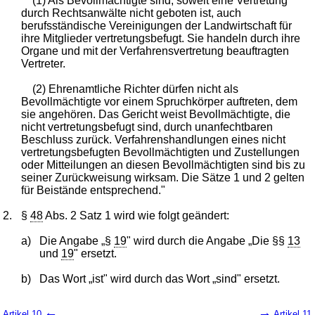
(1) Als Bevollmächtigte sind, soweit eine Vertretung
durch Rechtsanwälte nicht geboten ist, auch
berufsständische Vereinigungen der Landwirtschaft für
ihre Mitglieder vertretungsbefugt. Sie handeln durch ihre
Organe und mit der Verfahrensvertretung beauftragten
Vertreter.
(2) Ehrenamtliche Richter dürfen nicht als
Bevollmächtigte vor einem Spruchkörper auftreten, dem
sie angehören. Das Gericht weist Bevollmächtigte, die
nicht vertretungsbefugt sind, durch unanfechtbaren
Beschluss zurück. Verfahrenshandlungen eines nicht
vertretungsbefugten Bevollmächtigten und Zustellungen
oder Mitteilungen an diesen Bevollmächtigten sind bis zu
seiner Zurückweisung wirksam. Die Sätze 1 und 2 gelten
für Beistände entsprechend."
2.
§
48
Abs. 2 Satz 1 wird wie folgt geändert:
a)
Die Angabe „§
19
" wird durch die Angabe „Die §§
13
und
19
" ersetzt.
b)
Das Wort „ist" wird durch das Wort „sind" ersetzt.
←
→
Artikel 10
Artikel 11