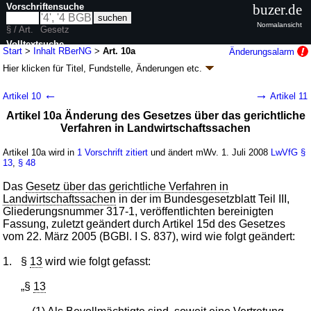
Vorschriftensuche
buzer.de
Normalansicht
§ / Art.
Gesetz
Volltextsuche
Start
>
Inhalt RBerNG
>
Art. 10a
Änderungsalarm
Hier klicken für
Titel, Fundstelle, Änderungen
etc.
nur in RBerNG
Artikel 10a - Gesetz zur Neuregelung des
←
→
Artikel 10
Artikel 11
Rechtsberatungsrechts (RBerNG
k.a.Abk.
)
Artikel 10a Änderung des Gesetzes über das gerichtliche
G. v. 12.12.2007
BGBl. I S. 2840
(
Nr. 63
); zuletzt geändert durch
Artikel 6
Verfahren in Landwirtschaftssachen
G. v. 12.06.2008
BGBl. I S. 1000
Geltung ab 01.07.2008, abweichend siehe
Artikel 20
Artikel 10a wird in
1 Vorschrift zitiert
und ändert mWv. 1. Juli 2008
LwVfG
§
45 Änderungen
|
Drucksachen / Entwurf / Begründung
|
13
,
§ 48
wird in 51 Vorschriften zitiert
Das
Gesetz über das gerichtliche Verfahren in
Landwirtschaftssachen
in der im Bundesgesetzblatt Teil III,
Gliederungsnummer 317-1, veröffentlichten bereinigten
Fassung, zuletzt geändert durch Artikel 15d des Gesetzes
vom 22. März 2005 (BGBl. I S. 837), wird wie folgt geändert:
1.
§
13
wird wie folgt gefasst:
„§
13