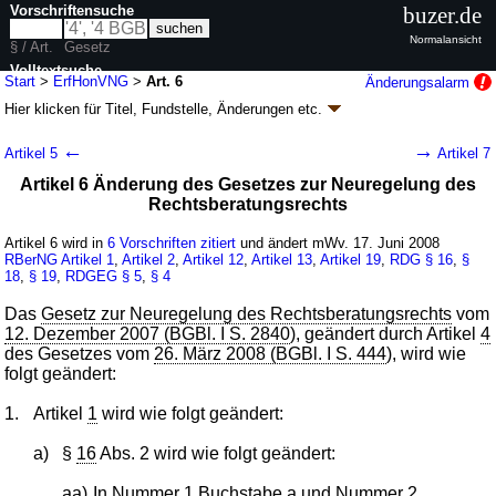
Vorschriftensuche
buzer.de
Normalansicht
§ / Art.
Gesetz
Volltextsuche
Start
>
ErfHonVNG
>
Art. 6
Änderungsalarm
Hier klicken für
Titel, Fundstelle, Änderungen
etc.
nur in ErfHonVNG
Artikel 6 - Gesetz zur Neuregelung des Verbots
←
→
Artikel 5
Artikel 7
der Vereinbarung von Erfolgshonoraren
Artikel 6 Änderung des Gesetzes zur Neuregelung des
(ErfHonVNG
k.a.Abk.
)
Rechtsberatungsrechts
G. v. 12.06.2008
BGBl. I S. 1000
(
Nr. 23
); Geltung ab 01.07.2008,
abweichend siehe
Artikel 7
Artikel 6 wird in
6 Vorschriften zitiert
und ändert mWv. 17. Juni 2008
9 Änderungen
|
Drucksachen / Entwurf / Begründung
|
RBerNG
Artikel 1
,
Artikel 2
,
Artikel 12
,
Artikel 13
,
Artikel 19
,
RDG
§ 16
,
§
18
,
§ 19
,
RDGEG
§ 5
,
§ 4
wird in 10 Vorschriften zitiert
Das
Gesetz zur Neuregelung des Rechtsberatungsrechts
vom
12. Dezember 2007 (BGBl. I S. 2840
), geändert durch Artikel
4
des Gesetzes vom
26. März 2008 (BGBl. I S. 444
), wird wie
folgt geändert:
1.
Artikel
1
wird wie folgt geändert:
a)
§
16
Abs. 2 wird wie folgt geändert:
aa)
In Nummer 1 Buchstabe a und Nummer 2