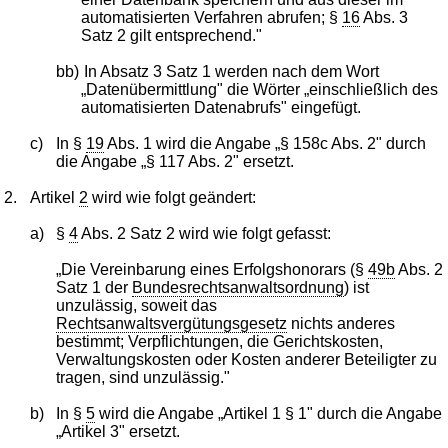
automatisierten Verfahren abrufen; §
16
Abs. 3
Satz 2 gilt entsprechend."
bb)
In Absatz 3 Satz 1 werden nach dem Wort
„Datenübermittlung" die Wörter „einschließlich des
automatisierten Datenabrufs" eingefügt.
c)
In §
19
Abs. 1 wird die Angabe „§ 158c Abs. 2" durch
die Angabe „§ 117 Abs. 2" ersetzt.
2.
Artikel
2
wird wie folgt geändert:
a)
§
4
Abs. 2 Satz 2 wird wie folgt gefasst:
„Die Vereinbarung eines Erfolgshonorars (§
49b
Abs. 2
Satz 1 der
Bundesrechtsanwaltsordnung
) ist
unzulässig, soweit das
Rechtsanwaltsvergütungsgesetz
nichts anderes
bestimmt; Verpflichtungen, die Gerichtskosten,
Verwaltungskosten oder Kosten anderer Beteiligter zu
tragen, sind unzulässig."
b)
In §
5
wird die Angabe „Artikel 1 § 1" durch die Angabe
„Artikel 3" ersetzt.