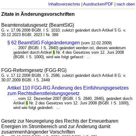
Inhaltsverzeichnis
|
Ausdrucken/PDF
|
nach oben
Zitate in Änderungsvorschriften
Beamtenstatusgesetz (BeamtStG)
G. v. 17.06.2008 BGBl. I S. 1010; zuletzt geändert durch Artikel 5 G. v.
20.12.2023 BGBl. 2023 I Nr. 389
§ 62 BeamtStG Folgeänderungen
(vom 12.02.2009)
... 2007 (BGBl. I S. 2840) geändert worden ist, dieses wiederum
geändert durch Artikel
6
Nr. 4 des Gesetzes vom 12. Juni 2008
(BGBl. I S. 1000), wird wie folgt gefasst: ...
FGG-Reformgesetz (FGG-RG)
G. v. 17.12.2008 BGBl. I S. 2586; zuletzt geändert durch Artikel 8 G. v.
30.07.2009 BGBl. I S. 2449
Artikel 110 FGG-RG Änderung des Einführungsgesetzes
zum Rechtsdienstleistungsgesetz
... vom 12. Dezember 2007 (BGBl. I S. 2840, 2846), geändert durch
Artikel
6
Nr. 2 des Gesetzes vom 12. Juni 2008 (BGBl. I S. 1000),
wird wie folgt geändert: ...
Gesetz zur Neuregelung des Rechts der Erneuerbaren
Energien im Strombereich und zur Änderung damit
zusammenhängender Vorschriften