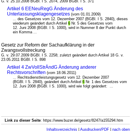
G. v. 25.10.2008 BGBl. I S. 2074, 2009 BGBl. I S. 371
Artikel 6 EENeuRegG Änderung des
Unterlassungsklagengesetzes
(vom 01.01.2009)
... des Gesetzes vom 12. Dezember 2007 (BGBl. I S. 2840), dieses
wiederum geändert durch Artikel
6
Nr. 5 des Gesetzes vom
12. Juni 2008 (BGBl. I S. 1000), wird in Nummer 8 der Punkt durch
ein Komma ...
Gesetz zur Reform der Sachaufklärung in der
Zwangsvollstreckung
G. v. 29.07.2009 BGBl. I S. 2258; zuletzt geändert durch Artikel 18 G. v.
23.05.2011 BGBl. I S. 898
Artikel 4 ZwVollStrÄndG Änderung anderer
Rechtsvorschriften
(vom 18.06.2011)
... Rechtsdienstleistungsgesetz vom 12. Dezember 2007
(BGBl. I S. 2840), geändert durch Artikel
6
Nr. 1 des Gesetzes vom
12. Juni 2008 (BGBl. I S. 1000), wird wie folgt geändert: ...
Link zu dieser Seite
: https://www.buzer.de/gesetz/8247/a155294.htm
Inhaltsverzeichnis
|
Ausdrucken/PDF
|
nach oben