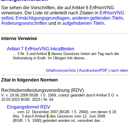
Sie sehen die Vorschriften, die auf Artikel 6 ErfHonVNG
verweisen. Die Liste ist unterteilt nach Zitaten in
ErfHonVNG
selbst
,
Ermächtigungsgrundlagen
,
anderen geltenden Titeln
,
Änderungsvorschriften
und in
aufgehobenen Titeln
.
interne Verweise
Artikel 7 ErfHonVNG Inkrafttreten
... 3 Nr. 3 und Artikel
6
dieses Gesetzes treten am Tag nach der
Verkündung in Kraft. Im Übrigen tritt dieses ...
Inhaltsverzeichnis
|
Ausdrucken/PDF
|
nach oben
Zitat in folgenden Normen
Rechtsdienstleistungsverordnung (RDV)
V. v. 19.06.2008 BGBl. I S. 1069; zuletzt geändert durch Artikel 5 G. v.
10.03.2023 BGBl. 2023 I Nr. 64
Eingangsformel RDV
... vom 12. Dezember 2007 (BGBl. I S. 2840), von denen § 18
Abs. 3 durch Artikel
6
des Gesetzes vom 12. Juni 2008
(BGBl. I S. 1000) geändert worden ist, verordnet das ...