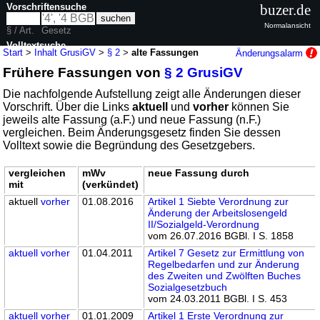
Vorschriftensuche
buzer.de
Normalansicht
§ / Art.
Gesetz
Volltextsuche
Start
>
Inhalt GrusiGV
>
§ 2
>
alte Fassungen
Änderungsalarm
Frühere Fassungen von
§ 2 GrusiGV
nur in GrusiGV
Die nachfolgende Aufstellung zeigt alle Änderungen dieser
Vorschrift. Über die Links
aktuell
und
vorher
können Sie
jeweils alte Fassung (a.F.) und neue Fassung (n.F.)
vergleichen. Beim Änderungsgesetz finden Sie dessen
Volltext sowie die Begründung des Gesetzgebers.
vergleichen
mWv
neue Fassung durch
mit
(verkündet)
aktuell
vorher
01.08.2016
Artikel 1 Siebte Verordnung zur
Änderung der Arbeitslosengeld
II/Sozialgeld-Verordnung
vom 26.07.2016 BGBl. I S. 1858
aktuell
vorher
01.04.2011
Artikel 7 Gesetz zur Ermittlung von
Regelbedarfen und zur Änderung
des Zweiten und Zwölften Buches
Sozialgesetzbuch
vom 24.03.2011 BGBl. I S. 453
aktuell
vorher
01.01.2009
Artikel 1 Erste Verordnung zur