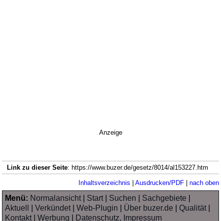
Anzeige
Link zu dieser Seite
: https://www.buzer.de/gesetz/8014/al153227.htm
Inhaltsverzeichnis
|
Ausdrucken/PDF
|
nach oben
Menü:
Normalansicht
|
Start
|
Suchen
|
Sachgebiete
|
Aktuell
|
Verkündet
|
Web-Plugin
|
Über buzer.de
|
Qualität
|
Kontakt
|
Werbung
|
Datenschutz, Impressum