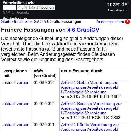
Vorschriftensuche
buzer.de
Normalansicht
§ / Art.
Gesetz
Volltextsuche
Start
>
Inhalt GrusiGV
>
§ 6
>
alte Fassungen
Änderungsalarm
Frühere Fassungen von
§ 6 GrusiGV
nur in GrusiGV
Die nachfolgende Aufstellung zeigt alle Änderungen dieser
Vorschrift. Über die Links
aktuell
und
vorher
können Sie
jeweils alte Fassung (a.F.) und neue Fassung (n.F.)
vergleichen. Beim Änderungsgesetz finden Sie dessen
Volltext sowie die Begründung des Gesetzgebers.
vergleichen
mWv
neue Fassung durch
mit
(verkündet)
aktuell
vorher
01.08.2016
Artikel 1 Siebte Verordnung zur
Änderung der Arbeitslosengeld
II/Sozialgeld-Verordnung
vom 26.07.2016 BGBl. I S. 1858
aktuell
vorher
01.01.2012
Artikel 1 Sechste Verordnung zur
Änderung der Arbeitslosengeld
II/Sozialgeld-Verordnung
vom 19.12.2011 BGBl. I S. 2833
aktuell
vorher
01.07.2011
Artikel 1 Fünfte Verordnung zur
Änderung der Arbeitslosengeld