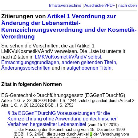
Inhaltsverzeichnis
|
Ausdrucken/PDF
|
nach oben
Zitierungen von
Artikel 1 Verordnung zur
Änderung der Lebensmittel-
Kennzeichnungsverordnung und der Kosmetik-
Verordnung
Sie sehen die Vorschriften, die auf Artikel 1
LMKVuKosmetikVÄndV verweisen. Die Liste ist unterteilt
nach Zitaten in
LMKVuKosmetikVÄndV selbst
,
Ermächtigungsgrundlagen
,
anderen geltenden Titeln
,
Änderungsvorschriften
und in
aufgehobenen Titeln
.
Zitat in folgenden Normen
EG-Gentechnik-Durchführungsgesetz (EGGenTDurchfG)
Artikel 1 G. v. 22.06.2004 BGBl. I S. 1244; zuletzt geändert durch Artikel 2
Abs. 1 G. v. 20.12.2022 BGBl. I S. 2752
§ 3a EGGenTDurchfG Voraussetzungen für die
Kennzeichnung ohne Anwendung gentechnischer
Verfahren hergestellter Lebensmittel
(vom 15.12.2010)
... der Fassung der Bekanntmachung vom 15. Dezember 1999
(BGBl. I S. 2464), die zuletzt durch Artikel
1
der Verordnung vom