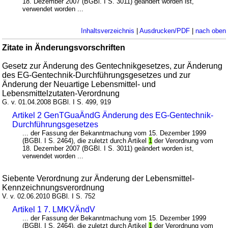
18. Dezember 2007 (BGBl. I S. 3011) geändert worden ist,
verwendet worden ...
Inhaltsverzeichnis
|
Ausdrucken/PDF
|
nach oben
Zitate in Änderungsvorschriften
Gesetz zur Änderung des Gentechnikgesetzes, zur Änderung
des EG-Gentechnik-Durchführungsgesetzes und zur
Änderung der Neuartige Lebensmittel- und
Lebensmittelzutaten-Verordnung
G. v. 01.04.2008 BGBl. I S. 499, 919
Artikel 2 GenTGuaÄndG Änderung des EG-Gentechnik-
Durchführungsgesetzes
... der Fassung der Bekanntmachung vom 15. Dezember 1999
(BGBl. I S. 2464), die zuletzt durch Artikel
1
der Verordnung vom
18. Dezember 2007 (BGBl. I S. 3011) geändert worden ist,
verwendet worden ...
Siebente Verordnung zur Änderung der Lebensmittel-
Kennzeichnungsverordnung
V. v. 02.06.2010 BGBl. I S. 752
Artikel 1 7. LMKVÄndV
... der Fassung der Bekanntmachung vom 15. Dezember 1999
(BGBl. I S. 2464), die zuletzt durch Artikel
1
der Verordnung vom