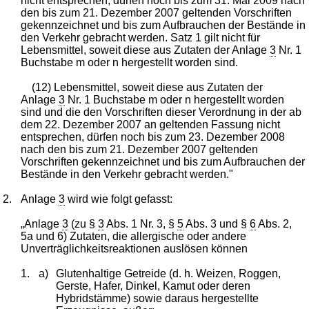
nicht entsprechen, dürfen noch bis zum 31. Mai 2009 nach
den bis zum 21. Dezember 2007 geltenden Vorschriften
gekennzeichnet und bis zum Aufbrauchen der Bestände in
den Verkehr gebracht werden. Satz 1 gilt nicht für
Lebensmittel, soweit diese aus Zutaten der Anlage
3
Nr. 1
Buchstabe m oder n hergestellt worden sind.
(12) Lebensmittel, soweit diese aus Zutaten der
Anlage
3
Nr. 1 Buchstabe m oder n hergestellt worden
sind und die den Vorschriften dieser Verordnung in der ab
dem 22. Dezember 2007 an geltenden Fassung nicht
entsprechen, dürfen noch bis zum 23. Dezember 2008
nach den bis zum 21. Dezember 2007 geltenden
Vorschriften gekennzeichnet und bis zum Aufbrauchen der
Bestände in den Verkehr gebracht werden."
2.
Anlage
3
wird wie folgt gefasst:
„Anlage
3
(zu §
3
Abs. 1 Nr. 3, §
5
Abs. 3 und §
6
Abs. 2,
5a und 6) Zutaten, die allergische oder andere
Unverträglichkeitsreaktionen auslösen können
1.
a)
Glutenhaltige Getreide (d. h. Weizen, Roggen,
Gerste, Hafer, Dinkel, Kamut oder deren
Hybridstämme) sowie daraus hergestellte