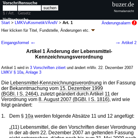
Vorschriftensuche
buzer.de
Normalansicht
§ / Art.
Gesetz
Volltextsuche
Start
>
LMKVuKosmetikVÄndV
>
Art. 1
Änderungsalarm
Hier klicken für
Titel, Fundstelle, Änderungen
etc.
nur in LMKVuKosmetikVÄndV
Artikel 1 - Verordnung zur Änderung der
←
→
Eingangsformel
Artikel 2
Lebensmittel-Kennzeichnungsverordnung und
Artikel 1 Änderung der Lebensmittel-
der Kosmetik-Verordnung
Kennzeichnungsverordnung
(LMKVuKosmetikVÄndV
k.a.Abk.
)
Artikel 1 wird in
3 Vorschriften zitiert
und ändert mWv. 22. Dezember 2007
V. v. 18.12.2007
BGBl. I S. 3011
(
Nr. 66
); Geltung ab 22.12.2007
LMKV
§ 10a
,
Anlage 3
2 Änderungen
|
wird in 4 Vorschriften zitiert
Die
Lebensmittel-Kennzeichnungsverordnung
in der Fassung
der Bekanntmachung vom
15. Dezember 1999
(BGBl. I S. 2464
), zuletzt geändert durch Artikel
11
der
Verordnung vom
8. August 2007 (BGBl. I S. 1816
), wird wie
folgt geändert:
1.
Dem §
10a
werden folgende Absätze 11 und 12 angefügt:
„(11) Lebensmittel, die den Vorschriften dieser Verordnung
in der ab dem 22. Dezember 2007 an geltenden Fassung