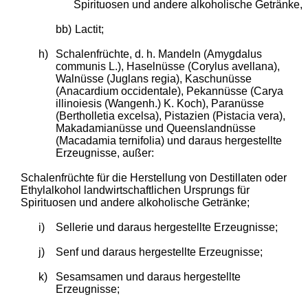
Spirituosen und andere alkoholische Getränke,
bb)
Lactit;
h)
Schalenfrüchte, d. h. Mandeln (Amygdalus
communis L.), Haselnüsse (Corylus avellana),
Walnüsse (Juglans regia), Kaschunüsse
(Anacardium occidentale), Pekannüsse (Carya
illinoiesis (Wangenh.) K. Koch), Paranüsse
(Bertholletia excelsa), Pistazien (Pistacia vera),
Makadamianüsse und Queenslandnüsse
(Macadamia ternifolia) und daraus hergestellte
Erzeugnisse, außer:
Schalenfrüchte für die Herstellung von Destillaten oder
Ethylalkohol landwirtschaftlichen Ursprungs für
Spirituosen und andere alkoholische Getränke;
i)
Sellerie und daraus hergestellte Erzeugnisse;
j)
Senf und daraus hergestellte Erzeugnisse;
k)
Sesamsamen und daraus hergestellte
Erzeugnisse;