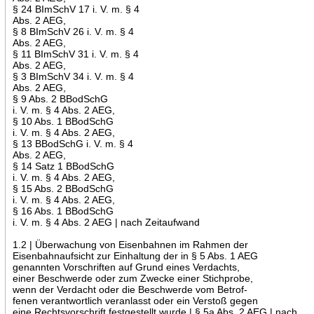
§ 24 BImSchV 17 i. V. m. § 4
Abs. 2 AEG,
§ 8 BImSchV 26 i. V. m. § 4
Abs. 2 AEG,
§ 11 BImSchV 31 i. V. m. § 4
Abs. 2 AEG,
§ 3 BImSchV 34 i. V. m. § 4
Abs. 2 AEG,
§ 9 Abs. 2 BBodSchG
i. V. m. § 4 Abs. 2 AEG,
§ 10 Abs. 1 BBodSchG
i. V. m. § 4 Abs. 2 AEG,
§ 13 BBodSchG i. V. m. § 4
Abs. 2 AEG,
§ 14 Satz 1 BBodSchG
i. V. m. § 4 Abs. 2 AEG,
§ 15 Abs. 2 BBodSchG
i. V. m. § 4 Abs. 2 AEG,
§ 16 Abs. 1 BBodSchG
i. V. m. § 4 Abs. 2 AEG | nach Zeitaufwand
1.2 | Überwachung von Eisenbahnen im Rahmen der
Eisenbahnaufsicht zur Einhaltung der in § 5 Abs. 1 AEG
genannten Vorschriften auf Grund eines Verdachts,
einer Beschwerde oder zum Zwecke einer Stichprobe,
wenn der Verdacht oder die Beschwerde vom Betrof-
fenen verantwortlich veranlasst oder ein Verstoß gegen
eine Rechtsvorschrift festgestellt wurde | § 5a Abs. 2 AEG | nach