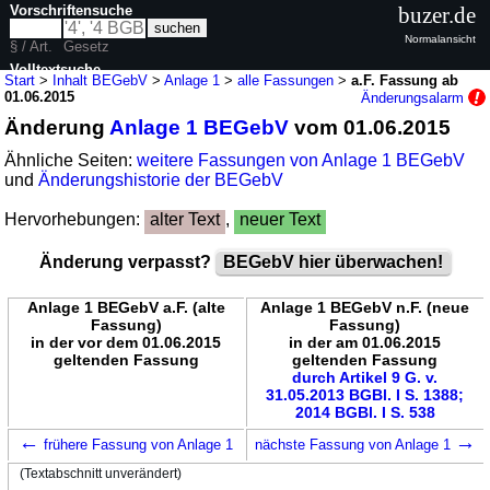
Vorschriftensuche
buzer.de
Normalansicht
§ / Art.
Gesetz
Volltextsuche
Start
>
Inhalt BEGebV
>
Anlage 1
>
alle Fassungen
>
a.F. Fassung ab
01.06.2015
Änderungsalarm
nur in BEGebV
Änderung
Anlage 1 BEGebV
vom 01.06.2015
Ähnliche Seiten:
weitere Fassungen von Anlage 1 BEGebV
und
Änderungshistorie der BEGebV
Hervorhebungen:
alter Text
,
neuer Text
Änderung verpasst?
BEGebV hier überwachen!
Anlage 1 BEGebV a.F. (alte
Anlage 1 BEGebV n.F. (neue
Fassung)
Fassung)
in der vor dem 01.06.2015
in der am 01.06.2015
geltenden Fassung
geltenden Fassung
durch Artikel 9 G. v.
31.05.2013 BGBl. I S. 1388;
2014 BGBl. I S. 538
←
→
frühere Fassung von Anlage 1
nächste Fassung von Anlage 1
(Textabschnitt unverändert)