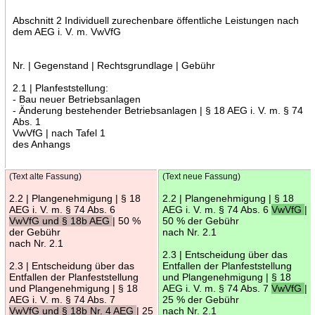
Abschnitt 2 Individuell zurechenbare öffentliche Leistungen nach
dem AEG i. V. m. VwVfG
Nr. | Gegenstand | Rechtsgrundlage | Gebühr
2.1 | Planfeststellung:
- Bau neuer Betriebsanlagen
- Änderung bestehender Betriebsanlagen | § 18 AEG i. V. m. § 74
Abs. 1
VwVfG | nach Tafel 1
des Anhangs
(Text alte Fassung)
(Text neue Fassung)
2.2 | Plangenehmigung | § 18
2.2 | Plangenehmigung | § 18
AEG i. V. m. § 74 Abs. 6
AEG i. V. m. § 74 Abs. 6
VwVfG
|
VwVfG und § 18b AEG
| 50 %
50 % der Gebühr
der Gebühr
nach Nr. 2.1
nach Nr. 2.1
2.3 | Entscheidung über das
2.3 | Entscheidung über das
Entfallen der Planfeststellung
Entfallen der Planfeststellung
und Plangenehmigung | § 18
und Plangenehmigung | § 18
AEG i. V. m. § 74 Abs. 7
VwVfG
|
AEG i. V. m. § 74 Abs. 7
25 % der Gebühr
VwVfG und § 18b Nr. 4 AEG
| 25
nach Nr. 2.1