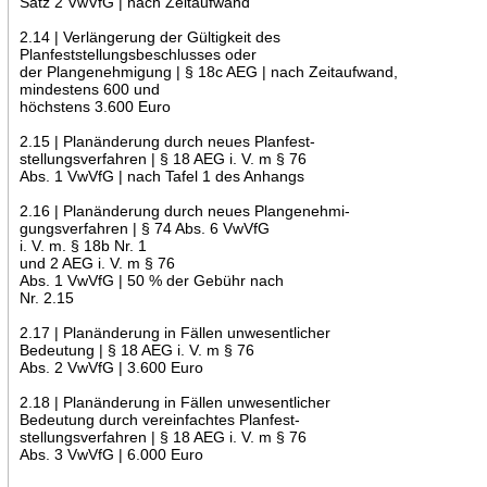
Satz 2 VwVfG | nach Zeitaufwand
2.14 | Verlängerung der Gültigkeit des
Planfeststellungsbeschlusses oder
der Plangenehmigung | § 18c AEG | nach Zeitaufwand,
mindestens 600 und
höchstens 3.600 Euro
2.15 | Planänderung durch neues Planfest-
stellungsverfahren | § 18 AEG i. V. m § 76
Abs. 1 VwVfG | nach Tafel 1 des Anhangs
2.16 | Planänderung durch neues Plangenehmi-
gungsverfahren | § 74 Abs. 6 VwVfG
i. V. m. § 18b Nr. 1
und 2 AEG i. V. m § 76
Abs. 1 VwVfG | 50 % der Gebühr nach
Nr. 2.15
2.17 | Planänderung in Fällen unwesentlicher
Bedeutung | § 18 AEG i. V. m § 76
Abs. 2 VwVfG | 3.600 Euro
2.18 | Planänderung in Fällen unwesentlicher
Bedeutung durch vereinfachtes Planfest-
stellungsverfahren | § 18 AEG i. V. m § 76
Abs. 3 VwVfG | 6.000 Euro