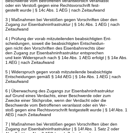
Beschwerde vom Betroffenen verantwortlich veranlasst
oder ein Verstoß gegen eine Rechtsvorschrift fest-
gestellt wurde | § 14c Abs. 1 AEG | nach Zeitaufwand
3 | Maßnahmen bei Verstößen gegen Vorschriften über den
Zugang zur Eisenbahninfrastruktur | § 14c Abs. 1 AEG | nach
Zeitaufwand
4 | Prüfung der vorab mitzuteilenden beabsichtigten Ent-
scheidungen, soweit die beabsichtigten Entscheidun-
gen nicht den Vorschriften des Eisenbahnrechts über
den Zugang zur Eisenbahninfrastruktur entsprechen
und kein Widerspruch nach § 14e Abs. 1 AEG erfolgt | § 14e Abs.
1 AEG | nach Zeitaufwand
5 | Widerspruch gegen vorab mitzuteilende beabsichtigte
Entscheidungen gemäß § 14d AEG | § 14e Abs. 1 AEG | nach
Zeitaufwand
6 | Überwachung des Zugangs zur Eisenbahninfrastruktur
auf Grund eines Verdachts, einer Beschwerde oder zum
Zwecke einer Stichprobe, wenn der Verdacht oder die
Beschwerde vom Betroffenen veranlasst oder ein Ver-
stoß gegen eine Rechtsvorschrift festgestellt wurde | § 14f Abs. 1
AEG | nach Zeitaufwand
7 | Maßnahmen bei Verstößen gegen Vorschriften über den
Zugang zur Eisenbahninfrastruktur | § 14f Abs. 1 Satz 2 oder