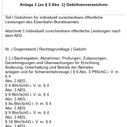
Anlage 1 (zu § 2 Abs. 1) Gebührenverzeichnis
Teil I Gebühren für individuell zurechenbare öffentliche
Leistungen des Eisenbahn-Bundesamtes
Abschnitt 1 Individuell zurechenbare öffentliche Leistungen nach
dem AEG
Nr. | Gegenstand | Rechtsgrundlage | Gebühr
1.1 | Baufreigaben, Abnahmen, Prüfungen, Zulassungen,
Genehmigungen und Überwachungen für Errichtung,
Änderung, Unterhaltung und Betrieb der Betriebs-
anlagen und für Schienenfahrzeuge | § 6 Abs. 3 PflSchG i. V. m.
§ 4
Abs. 2 AEG,
§ 4 BImSchG i. V. m. § 4
Abs. 2 AEG,
§ 8 BImSchG i. V. m. § 4
Abs. 2 AEG,
§ 8a BImSchG i. V. m. § 4
Abs. 2 AEG,
§ 9 BImSchG i. V. m. § 4
Abs. 2 AEG,
§ 16 BImSchG i. V. m. § 4
Abs. 2 AEG,