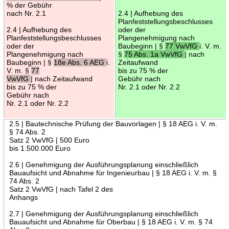
% der Gebühr
nach Nr. 2.1
2.4 | Aufhebung des
Planfeststellungsbeschlusses
2.4 | Aufhebung des
oder der
Planfeststellungsbeschlusses
Plangenehmigung nach
oder der
Baubeginn | §
77 VwVfG
i. V. m.
Plangenehmigung nach
§
75 Abs. 1a VwVfG
| nach
Baubeginn | §
18e Abs. 6 AEG
i.
Zeitaufwand
V. m. §
77
bis zu 75 % der
VwVfG
| nach Zeitaufwand
Gebühr nach
bis zu 75 % der
Nr. 2.1 oder Nr. 2.2
Gebühr nach
Nr. 2.1 oder Nr. 2.2
2.5 | Bautechnische Prüfung der Bauvorlagen | § 18 AEG i. V. m.
§ 74 Abs. 2
Satz 2 VwVfG | 500 Euro
bis 1.500.000 Euro
2.6 | Genehmigung der Ausführungsplanung einschließlich
Bauaufsicht und Abnahme für Ingenieurbau | § 18 AEG i. V. m. §
74 Abs. 2
Satz 2 VwVfG | nach Tafel 2 des
Anhangs
2.7 | Genehmigung der Ausführungsplanung einschließlich
Bauaufsicht und Abnahme für Oberbau | § 18 AEG i. V. m. § 74