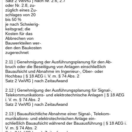
Satz 2 VwVfG | nach Nr. 2.6, 2.7
oder Nr. 2.8, zu-
züglich eines Zu-
schlages von 20
bis 50 %
je nach Schwierig-
keitsgrad; die
Kosten für das
Abbrechen von
Bauwerkteilen wer-
den den Baukosten
zugerechnet
2.11 | Genehmigung der Ausführungsplanung für den Ab-
bruch oder die Beseitigung von Anlagen einschließlich
Bauaufsicht und Abnahme im Ingenieur-, Ober- oder
Hochbau | § 18 AEG i. V. m. § 74 Abs. 2
Satz 2 VwVfG | nach Zeitaufwand
2.12 | Genehmigung der Ausführungsplanung für Signal-,
Telekommunikations- und elektrotechnische Anlagen | § 18 AEG
i. V. m. § 74 Abs. 2
Satz 2 VwVfG | nach Zeitaufwand
2.13 | Bauaufsichtliche Abnahme einer Signal-, Telekom-
munikations- und elektrotechnischen Anlage ein-
schließlich Bauaufsicht während der Bauausführung | § 18 AEG i.
V. m. § 74 Abs. 2