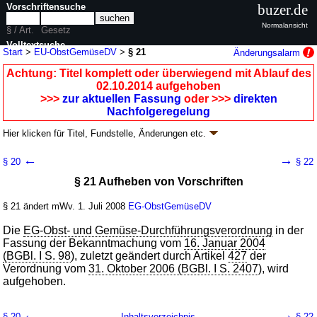
Vorschriftensuche
buzer.de
Normalansicht
§ / Art.
Gesetz
Volltextsuche
Start
>
EU-ObstGemüseDV
>
§ 21
Änderungsalarm
nur in EU-ObstGemüseDV
Achtung: Titel komplett oder überwiegend mit Ablauf des
02.10.2014 aufgehoben
>>>
zur aktuellen Fassung
oder >>>
direkten
Nachfolgeregelung
Hier klicken für
Titel, Fundstelle, Änderungen
etc.
§ 21 - EU-Obst- und Gemüse-
←
→
§ 20
§ 22
Durchführungsverordnung (EU-
§ 21 Aufheben von Vorschriften
ObstGemüseDV
k.a.Abk.
)
V. v. 16.06.2008
BGBl. I S. 1082
(
Nr. 26
); aufgehoben durch
Artikel 3
V. v.
§ 21 ändert mWv. 1. Juli 2008
EG-ObstGemüseDV
25.09.2014
BGBl. I S. 1561
Geltung ab 01.07.2008; FNA: 7847-11-4-109
Sonstige
Die
EG-Obst- und Gemüse-Durchführungsverordnung
in der
Marktordnungsvorschriften, EWG-Durchführungsbestimmungen
Fassung der Bekanntmachung vom
16. Januar 2004
2 weitere Fassungen
|
Drucksachen / Entwurf / Begründung
|
(BGBl. I S. 98
), zuletzt geändert durch Artikel
427
der
wird in 3 Vorschriften zitiert
Verordnung vom
31. Oktober 2006 (BGBl. I S. 2407
), wird
aufgehoben.
Abschnitt 5 Schlussbestimmungen
←
→
§ 20
Inhaltsverzeichnis
§ 22