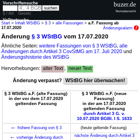
Vorschriftensuche
buzer.de
Normalansicht
§ / Art.
Gesetz
Volltextsuche
Start
>
Inhalt WStBG
>
§ 3
>
alle Fassungen
>
a.F. Fassung ab
17.07.2020
Änderungsalarm
nur in WStBG
Änderung
§ 3 WStBG
vom 17.07.2020
Ähnliche Seiten:
weitere Fassungen von § 3 WStBG
,
alle
Änderungen durch Artikel 3 CovStMG am 17. Juli 2020
und
Änderungshistorie des WStBG
Hervorhebungen:
alter Text
,
neuer Text
Änderung verpasst?
WStBG hier überwachen!
§ 3 WStBG a.F. (alte Fassung)
§ 3 WStBG n.F. (neue
in der vor dem 17.07.2020
Fassung)
geltenden Fassung
in der am 17.07.2020
geltenden Fassung
durch Artikel 3 G. v.
10.07.2020 BGBl. I S. 1633
←
frühere Fassung von § 3
(heute geltende Fassung)
←
nächste Änderung durch Artikel 3
vorherige Änderung durch