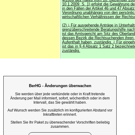
4/2009 des Rates vom 18. Dezember 200
10.1.2009, S. 1) erfolgt die Gewährung de
in den Fällen der Artikel 46 und 47 Absatz
Verordnung unabhängig von den persönli
wirtschaftlichen Verhältnissen der Recht
(2)
1
Für ausgehende Anträge in Unterhal
grenzüberschreitende Beratungshilfe nac
ist das Amtsgericht am Sitz des Oberland
dessen Bezirk die Rechtsuchenden ihren
Aufenthalt haben, zuständig.
2
Für einge
ist das in § 4 Absatz 1 Satz 2 bezeichnet
zuständig.
BerHG - Änderungen überwachen
Sie werden über jede verkündete oder in Kraft tretende
Änderung per Mail informiert, sofort, wöchentlich oder in dem
Intervall, das Sie gewählt haben.
Auf Wunsch werden Sie zusätzlich im konfigurierten Abstand vor
Inkrafttreten erinnert.
Stellen Sie Ihr Paket zu überwachender Vorschriften beliebig
zusammen.