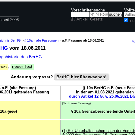
Vorschriftensuche
Vollt
§ / Artikel
Gesetz
n seit 2006
nu
zeichnis BerHG
>
§ 10a
>
alle Fassungen
>
a.F. Fassung ab 18.06.2011
Ma
rHG
vom 18.06.2011
gshistorie des BerHG
Text
,
neuer Text
Änderung verpasst?
BerHG hier überwachen!
 a.F. (alte Fassung)
§ 10a BerHG n.F. (neue Fas
06.2011 geltenden Fassung
in der am 01.08.2021 geltende
durch Artikel 12 G. v. 25.06.2021 BG
(Text neue Fassung)
 10a
(neu)
§ 10a
Grenzüberschreitende Unter
(1) Bei Unterhaltssachen nach der Verord