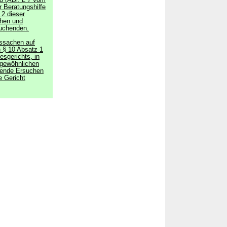
8 (ABl. L 7 vom
r Beratungshilfe
 2 dieser
chen und
suchenden.
tssachen auf
h § 10 Absatz 1
esgerichts, in
 gewöhnlichen
hende Ersuchen
e Gericht