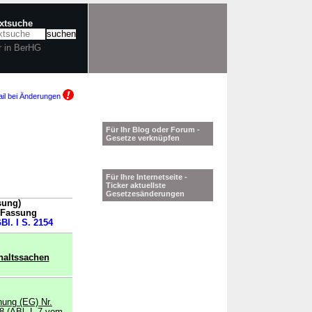
extsuche
r in BerHG
il bei Änderungen
Für Ihr Blog oder Forum -
Gesetze verknüpfen
Für Ihre Internetseite -
Ticker aktuellste
Gesetzesänderungen
sung)
n Fassung
Bl. I S. 2154
haltssachen
nung (EG) Nr.