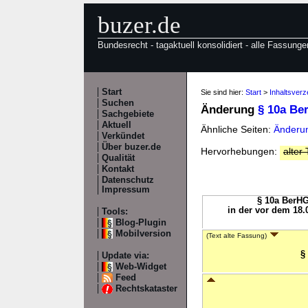
buzer.de
Bundesrecht - tagaktuell konsolidiert - alle Fassunge
Start
Sie sind hier:
Start
>
Inhaltsver
Suchen
Änderung
§ 10a Be
Sachgebiete
Aktuell
Ähnliche Seiten:
Änderun
Verkündet
Über buzer.de
Hervorhebungen:
alter 
Qualität
Kontakt
Datenschutz
Impressum
§ 10a BerHG
in der vor dem 18.
Tools:
Blog-Plugin
Mobilversion
(Text alte Fassung)
§
Update via:
Web-Widget
Feed
Rechtskataster