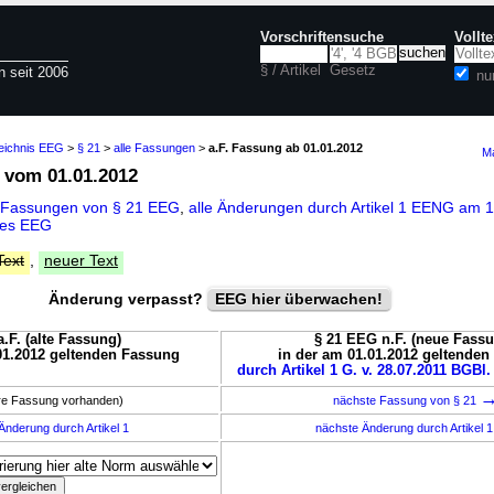
Vorschriftensuche
Vollt
§ / Artikel
Gesetz
n seit 2006
nu
zeichnis EEG
>
§ 21
>
alle Fassungen
>
a.F. Fassung ab 01.01.2012
Ma
vom 01.01.2012
 Fassungen von § 21 EEG
,
alle Änderungen durch Artikel 1 EENG am 
des EEG
Text
,
neuer Text
Änderung verpasst?
EEG hier überwachen!
.F. (alte Fassung)
§ 21 EEG n.F. (neue Fass
01.2012 geltenden Fassung
in der am 01.01.2012 geltende
durch Artikel 1 G. v. 28.07.2011 BGBl.
ere Fassung vorhanden)
nächste Fassung von § 21
Änderung durch Artikel 1
nächste Änderung durch Artikel 