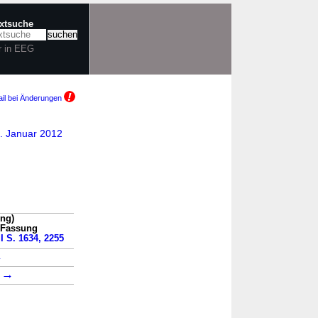
extsuche
r in EEG
il bei Änderungen
1. Januar 2012
ung)
n Fassung
 I S. 1634, 2255
→
→
1