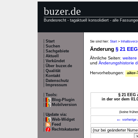
buzer.de
Bundesrecht - tagaktuell konsolidiert - alle Fassunge
Start
Sie sind hier:
Start
>
Inhaltsver
Suchen
Änderung
§ 21 EEG
Sachgebiete
Aktuell
Ähnliche Seiten:
weitere
Verkündet
und
Änderungshistorie 
Über buzer.de
Qualität
Hervorhebungen:
alter 
Kontakt
Datenschutz
Impressum
Tools:
§ 21 EEG a
in der vor dem 01.
Blog-Plugin
Mobilversion
(keine früh
Update via:
←
Web-Widget
vorherige 
Feed
Rechtskataster