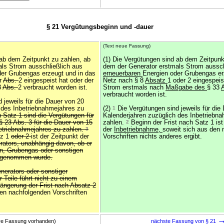
§ 21 Vergütungsbeginn und -dauer
(Text neue Fassung)
 ab dem Zeitpunkt zu zahlen, ab
(1) Die Vergütungen sind ab dem Zeitpunk
ls Strom ausschließlich aus
dem der Generator erstmals Strom aussch
der Grubengas erzeugt und in das
erneuerbaren
Energien oder Grubengas er
r
Abs.
2 eingespeist hat oder der
Netz nach § 8
Absatz
1 oder 2 eingespeis
3
Abs.
2 verbraucht worden ist.
Strom erstmals nach
Maßgabe des
§ 33
verbraucht worden ist.
 jeweils für die Dauer von 20
 des Inbetriebnahmejahres zu
(2)
1
Die Vergütungen sind jeweils für die
Satz 1 sind die Vergütungen für
Kalenderjahren zuzüglich des Inbetriebn
 23 Abs. 3 für die Dauer von 15
zahlen.
2
Beginn der Frist nach Satz 1 ist
etriebnahmejahres zu zahlen.
3
der
Inbetriebnahme,
soweit sich aus den
tz 1
oder 2
ist der Zeitpunkt der
Vorschriften nichts anderes ergibt.
ators, unabhängig davon, ob er
n, Grubengas oder sonstigen
eb genommen wurde.
nerators oder sonstiger
r Teile führt nicht zu einem
längerung der Frist nach Absatz 2
en nachfolgenden Vorschriften
ere Fassung vorhanden)
nächste Fassung von § 21