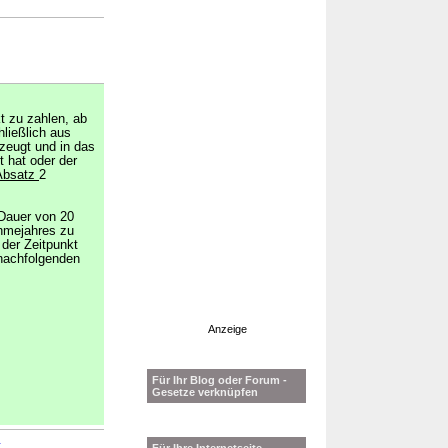
t zu zahlen, ab
ließlich aus
zeugt und in das
t hat oder der
Absatz
2
 Dauer von 20
ahmejahres zu
 der Zeitpunkt
 nachfolgenden
Anzeige
Für Ihr Blog oder Forum -
Gesetze verknüpfen
→