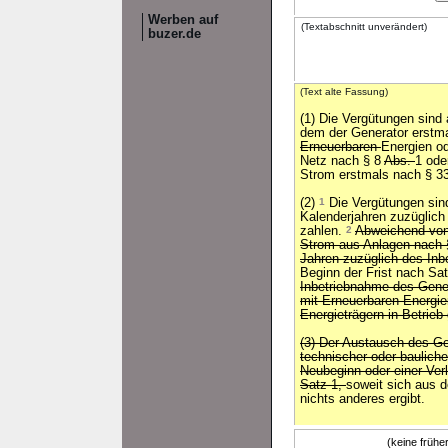
Werben auf
(Textabschnitt unverändert)
buzer.de
(Text alte Fassung)
(1) Die Vergütungen sind
dem der Generator erstma
Erneuerbaren
Energien o
Netz nach § 8
Abs.
1 ode
Strom erstmals nach § 3
(2)
1
Die Vergütungen sind
Kalenderjahren zuzüglich
zahlen.
2
Abweichend von 
Strom aus Anlagen nach §
Jahren zuzüglich des Inb
Beginn der Frist nach Sa
Inbetriebnahme des Gener
mit Erneuerbaren Energie
Energieträgern in Betri
(3) Der Austausch des Ge
technischer oder bauliche
Neubeginn oder einer Ver
Satz 1,
soweit sich aus d
nichts anderes ergibt.
(keine früh