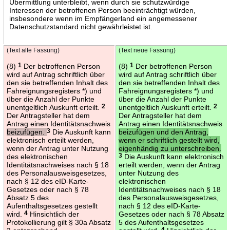
Übermittlung unterbleibt, wenn durch sie schutzwürdige
Interessen der betroffenen Person beeinträchtigt würden,
insbesondere wenn im Empfängerland ein angemessener
Datenschutzstandard nicht gewährleistet ist.
(Text alte Fassung)
(Text neue Fassung)
(8)
1
Der betroffenen Person
(8)
1
Der betroffenen Person
wird auf Antrag schriftlich über
wird auf Antrag schriftlich über
den sie betreffenden Inhalt des
den sie betreffenden Inhalt des
Fahreignungsregisters *) und
Fahreignungsregisters *) und
über die Anzahl der Punkte
über die Anzahl der Punkte
unentgeltlich Auskunft erteilt.
2
unentgeltlich Auskunft erteilt.
2
Der Antragsteller hat dem
Der Antragsteller hat dem
Antrag einen Identitätsnachweis
Antrag einen Identitätsnachweis
beizufügen.
3
Die Auskunft kann
beizufügen und den Antrag,
elektronisch erteilt werden,
wenn er schriftlich gestellt wird,
wenn der Antrag unter Nutzung
eigenhändig zu unterschreiben.
des elektronischen
3
Die Auskunft kann elektronisch
Identitätsnachweises nach § 18
erteilt werden, wenn der Antrag
des Personalausweisgesetzes,
unter Nutzung des
nach § 12 des eID-Karte-
elektronischen
Gesetzes oder nach § 78
Identitätsnachweises nach § 18
Absatz 5 des
des Personalausweisgesetzes,
Aufenthaltsgesetzes gestellt
nach § 12 des eID-Karte-
wird.
4
Hinsichtlich der
Gesetzes oder nach § 78 Absatz
Protokollierung gilt § 30a Absatz
5 des Aufenthaltsgesetzes
4