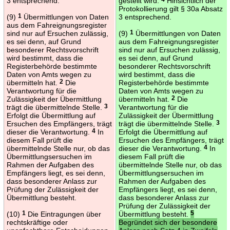
3 entsprechend.
gestellt wird.
Hinsichtlich der
Protokollierung gilt § 30a Absatz
(9)
1
Übermittlungen von Daten
3 entsprechend.
aus dem Fahreignungsregister
sind nur auf Ersuchen zulässig,
(9)
1
Übermittlungen von Daten
es sei denn, auf Grund
aus dem Fahreignungsregister
besonderer Rechtsvorschrift
sind nur auf Ersuchen zulässig,
wird bestimmt, dass die
es sei denn, auf Grund
Registerbehörde bestimmte
besonderer Rechtsvorschrift
Daten von Amts wegen zu
wird bestimmt, dass die
übermitteln hat.
2
Die
Registerbehörde bestimmte
Verantwortung für die
Daten von Amts wegen zu
Zulässigkeit der Übermittlung
übermitteln hat.
2
Die
trägt die übermittelnde Stelle.
3
Verantwortung für die
Erfolgt die Übermittlung auf
Zulässigkeit der Übermittlung
Ersuchen des Empfängers, trägt
trägt die übermittelnde Stelle.
3
dieser die Verantwortung.
4
In
Erfolgt die Übermittlung auf
diesem Fall prüft die
Ersuchen des Empfängers, trägt
übermittelnde Stelle nur, ob das
dieser die Verantwortung.
4
In
Übermittlungsersuchen im
diesem Fall prüft die
Rahmen der Aufgaben des
übermittelnde Stelle nur, ob das
Empfängers liegt, es sei denn,
Übermittlungsersuchen im
dass besonderer Anlass zur
Rahmen der Aufgaben des
Prüfung der Zulässigkeit der
Empfängers liegt, es sei denn,
Übermittlung besteht.
dass besonderer Anlass zur
Prüfung der Zulässigkeit der
(10)
1
Die Eintragungen über
Übermittlung besteht.
5
rechtskräftige oder
Begründet sich der besondere