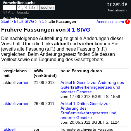
Vorschriftensuche
buzer.de
Normalansicht
§ / Art.
Gesetz
Volltextsuche
Start
>
Inhalt StVG
>
§ 1
>
alte Fassungen
Änderungsalarm
Frühere Fassungen von
§ 1 StVG
nur in StVG
Die nachfolgende Aufstellung zeigt alle Änderungen dieser
Vorschrift. Über die Links
aktuell
und
vorher
können Sie
jeweils alte Fassung (a.F.) und neue Fassung (n.F.)
vergleichen. Beim Änderungsgesetz finden Sie dessen
Volltext sowie die Begründung des Gesetzgebers.
vergleichen
mWv
neue Fassung durch
mit
(verkündet)
aktuell
vorher
21.06.2013
Artikel 5 Gesetz zur Änderung des
Güterkraftverkehrsgesetzes und
anderer Gesetze
vom 17.06.2013 BGBl. I S. 1558
aktuell
vorher
26.06.2011
Artikel 1 Drittes Gesetz zur
Änderung des
Straßenverkehrsgesetzes und
anderer Gesetze
vom 20.06.2011 BGBl. I S. 1124
aktuell
vor
früheste archivierte Fassung