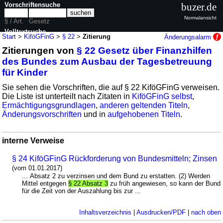
Vorschriftensuche
buzer.de
Normalansicht
§ / Art.
Gesetz
Volltextsuche
Start
>
KiföGFinG
>
§ 22
>
Zitierung
Änderungsalarm
Zitierungen von
§ 22 Gesetz über Finanzhilfen
nur in KiföGFinG
des Bundes zum Ausbau der Tagesbetreuung
für Kinder
Sie sehen die Vorschriften, die auf § 22 KiföGFinG verweisen.
Die Liste ist unterteilt nach Zitaten in
KiföGFinG selbst
,
Ermächtigungsgrundlagen
,
anderen geltenden Titeln
,
Änderungsvorschriften
und in
aufgehobenen Titeln
.
interne Verweise
§ 24 KiföGFinG Rückforderung von Bundesmitteln; Zinsen
(vom 01.01.2017)
... Absatz 2 zu verzinsen und dem Bund zu erstatten. (2) Werden
Mittel entgegen
§ 22 Absatz 3
zu früh angewiesen, so kann der Bund
für die Zeit von der Auszahlung bis zur ...
Inhaltsverzeichnis
|
Ausdrucken/PDF
|
nach oben