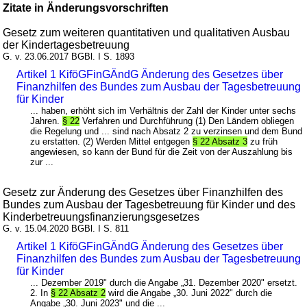
Zitate in Änderungsvorschriften
Gesetz zum weiteren quantitativen und qualitativen Ausbau
der Kindertagesbetreuung
G. v. 23.06.2017 BGBl. I S. 1893
Artikel 1 KiföGFinGÄndG Änderung des Gesetzes über
Finanzhilfen des Bundes zum Ausbau der Tagesbetreuung
für Kinder
... haben, erhöht sich im Verhältnis der Zahl der Kinder unter sechs
Jahren.
§ 22
Verfahren und Durchführung (1) Den Ländern obliegen
die Regelung und ... sind nach Absatz 2 zu verzinsen und dem Bund
zu erstatten. (2) Werden Mittel entgegen
§ 22 Absatz 3
zu früh
angewiesen, so kann der Bund für die Zeit von der Auszahlung bis
zur ...
Gesetz zur Änderung des Gesetzes über Finanzhilfen des
Bundes zum Ausbau der Tagesbetreuung für Kinder und des
Kinderbetreuungsfinanzierungsgesetzes
G. v. 15.04.2020 BGBl. I S. 811
Artikel 1 KiföGFinGÄndG Änderung des Gesetzes über
Finanzhilfen des Bundes zum Ausbau der Tagesbetreuung
für Kinder
... Dezember 2019" durch die Angabe „31. Dezember 2020" ersetzt.
2. In
§ 22 Absatz 2
wird die Angabe „30. Juni 2022" durch die
Angabe „30. Juni 2023" und die ...