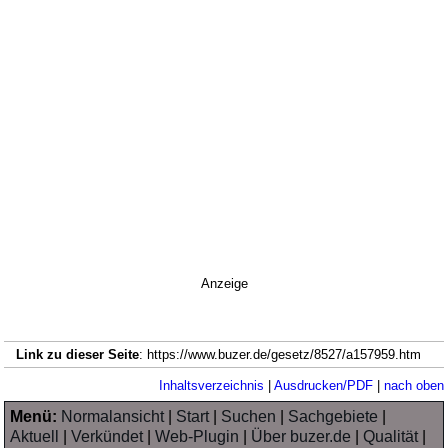
Anzeige
Link zu dieser Seite
: https://www.buzer.de/gesetz/8527/a157959.htm
Inhaltsverzeichnis
|
Ausdrucken/PDF
|
nach oben
Menü:
Normalansicht
|
Start
|
Suchen
|
Sachgebiete
|
Aktuell
|
Verkündet
|
Web-Plugin
|
Über buzer.de
|
Qualität
|