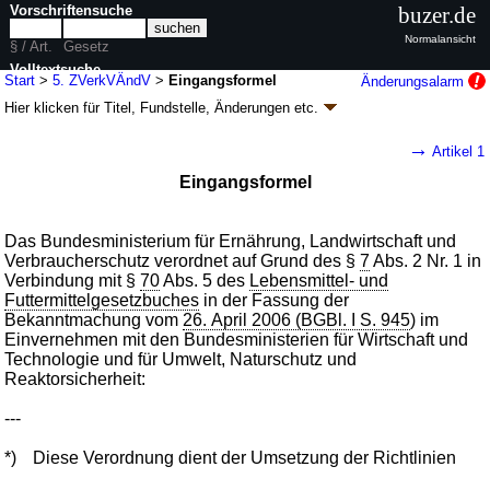
Vorschriftensuche
buzer.de
Normalansicht
§ / Art.
Gesetz
Volltextsuche
Start
>
5. ZVerkVÄndV
>
Eingangsformel
Änderungsalarm
Hier klicken für
Titel, Fundstelle, Änderungen
etc.
nur in 5. ZVerkVÄndV
Eingangsformel - Fünfte Verordnung zur
→
Artikel 1
Änderung der Zusatzstoff-Verkehrsverordnung
Eingangsformel
(5. ZVerkVÄndV
k.a.Abk.
)
V. v. 15.12.2008
BGBl. I S. 2522
(
Nr. 60
); Geltung ab 20.12.2008
1 Änderung
|
wird in 1 Vorschrift zitiert
Das Bundesministerium für Ernährung, Landwirtschaft und
Verbraucherschutz verordnet auf Grund des §
7
Abs. 2 Nr. 1 in
Verbindung mit §
70
Abs. 5 des
Lebensmittel- und
Futtermittelgesetzbuches
in der Fassung der
Bekanntmachung vom
26. April 2006 (BGBl. I S. 945
) im
Einvernehmen mit den Bundesministerien für Wirtschaft und
Technologie und für Umwelt, Naturschutz und
Reaktorsicherheit:
---
*)
Diese Verordnung dient der Umsetzung der Richtlinien