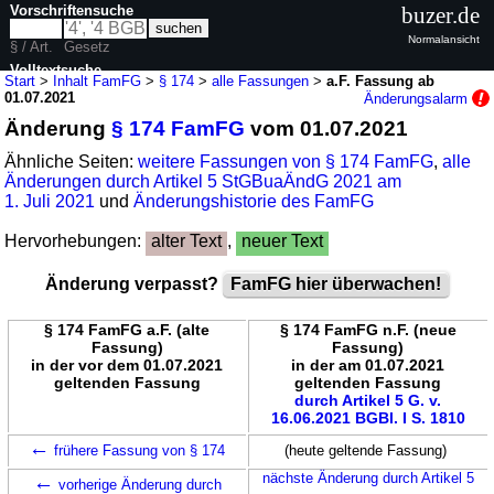
Vorschriftensuche
buzer.de
Normalansicht
§ / Art.
Gesetz
Volltextsuche
Start
>
Inhalt FamFG
>
§ 174
>
alle Fassungen
>
a.F. Fassung ab
01.07.2021
Änderungsalarm
nur in FamFG
Änderung
§ 174 FamFG
vom 01.07.2021
Ähnliche Seiten:
weitere Fassungen von § 174 FamFG
,
alle
Änderungen durch Artikel 5 StGBuaÄndG 2021 am
1. Juli 2021
und
Änderungshistorie des FamFG
Hervorhebungen:
alter Text
,
neuer Text
Änderung verpasst?
FamFG hier überwachen!
§ 174 FamFG a.F. (alte
§ 174 FamFG n.F. (neue
Fassung)
Fassung)
in der vor dem 01.07.2021
in der am 01.07.2021
geltenden Fassung
geltenden Fassung
durch Artikel 5 G. v.
16.06.2021 BGBl. I S. 1810
←
frühere Fassung von § 174
(heute geltende Fassung)
←
nächste Änderung durch Artikel 5
vorherige Änderung durch