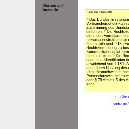
Werben auf
buzer.de
(Text alte Fassung)
1
Das Bundesministerium
Verbraucherschutz
kann 
Zustimmung des Bundesra
einführen.
2
Die Rechtsve
die in den Formularen en
teilweise in strukturiert
übermitteln sind.
3
Die For
Rechtsverordnung zu be
Kommunikationsplattform 
bereitzustellen.
4
Die Rec
dass eine Identifikation
abweichend von § 130a Ab
auch durch Nutzung des 
Identitätsnachweises nac
Personalausweisgesetzes
oder § 78 Absatz 5 des A
kann.
←
früher
←
vorherige Ä