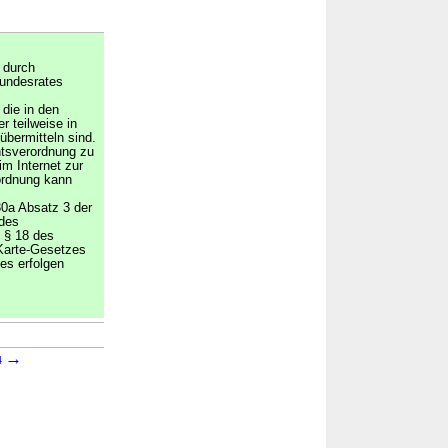
 durch
undesrates
die in den
 teilweise in
übermitteln sind.
htsverordnung zu
m Internet zur
rdnung kann
0a Absatz 3 der
 des
 § 18 des
Karte-Gesetzes
es erfolgen
→
4