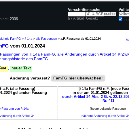
Vorschriftensuche
Vollt
§ / Artikel
Gesetz
n seit 2006
nu
zeichnis FamFG
>
§ 14a
>
alle Fassungen
>
a.F. Fassung ab 01.01.2024
Ma
amFG
vom 01.01.2024
e Fassungen von § 14a FamFG
,
alle Änderungen durch Artikel 34 Kr
erungshistorie des FamFG
Text
,
neuer Text
Änderung verpasst?
FamFG hier überwachen!
 a.F. (alte Fassung)
§ 14a FamFG n.F. (neue Fas
01.2024 geltenden Fassung
in der am 01.01.2024 geltende
durch Artikel 34 Abs. 2 G. v. 22.12.20
Nr. 411
e Fassung von § 14a
(heute geltende Fassung)
nderung durch Artikel 34
nächste Änderung durch Artikel 3