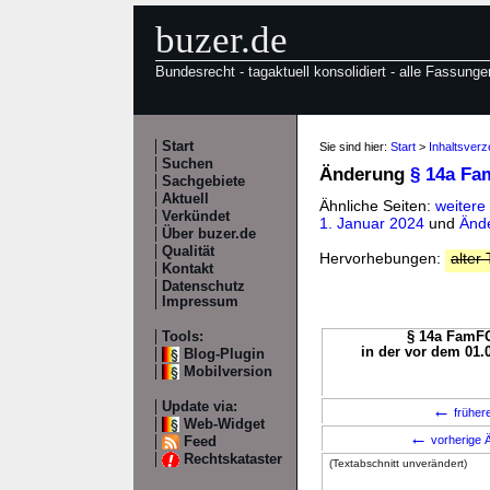
buzer.de
Bundesrecht - tagaktuell konsolidiert - alle Fassunge
Start
Sie sind hier:
Start
>
Inhaltsver
Suchen
Änderung
§ 14a F
Sachgebiete
Aktuell
Ähnliche Seiten:
weiter
Verkündet
1. Januar 2024
und
Änd
Über buzer.de
Qualität
Hervorhebungen:
alter 
Kontakt
Datenschutz
Impressum
Tools:
§ 14a FamFG
in der vor dem 01.
Blog-Plugin
Mobilversion
Update via:
←
früher
Web-Widget
←
vorherige Ä
Feed
Rechtskataster
(Textabschnitt unverändert)