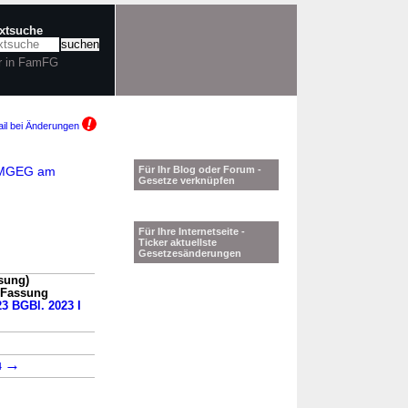
extsuche
r in FamFG
il bei Änderungen
ZwMGEG am
Für Ihr Blog oder Forum -
Gesetze verknüpfen
Für Ihre Internetseite -
Ticker aktuellste
Gesetzesänderungen
sung)
n Fassung
23 BGBl. 2023 I
→
4