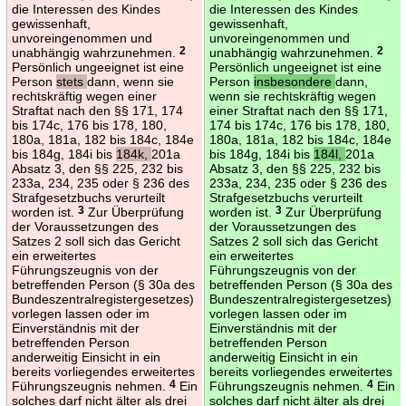
die Interessen des Kindes
die Interessen des Kindes
gewissenhaft,
gewissenhaft,
unvoreingenommen und
unvoreingenommen und
unabhängig wahrzunehmen.
2
unabhängig wahrzunehmen.
2
Persönlich ungeeignet ist eine
Persönlich ungeeignet ist eine
Person
stets
dann, wenn sie
Person
insbesondere
dann,
rechtskräftig wegen einer
wenn sie rechtskräftig wegen
Straftat nach den §§ 171, 174
einer Straftat nach den §§ 171,
bis 174c, 176 bis 178, 180,
174 bis 174c, 176 bis 178, 180,
180a, 181a, 182 bis 184c, 184e
180a, 181a, 182 bis 184c, 184e
bis 184g, 184i bis
184k,
201a
bis 184g, 184i bis
184l,
201a
Absatz 3, den §§ 225, 232 bis
Absatz 3, den §§ 225, 232 bis
233a, 234, 235 oder § 236 des
233a, 234, 235 oder § 236 des
Strafgesetzbuchs verurteilt
Strafgesetzbuchs verurteilt
worden ist.
3
Zur Überprüfung
worden ist.
3
Zur Überprüfung
der Voraussetzungen des
der Voraussetzungen des
Satzes 2 soll sich das Gericht
Satzes 2 soll sich das Gericht
ein erweitertes
ein erweitertes
Führungszeugnis von der
Führungszeugnis von der
betreffenden Person (§ 30a des
betreffenden Person (§ 30a des
Bundeszentralregistergesetzes)
Bundeszentralregistergesetzes)
vorlegen lassen oder im
vorlegen lassen oder im
Einverständnis mit der
Einverständnis mit der
betreffenden Person
betreffenden Person
anderweitig Einsicht in ein
anderweitig Einsicht in ein
bereits vorliegendes erweitertes
bereits vorliegendes erweitertes
Führungszeugnis nehmen.
4
Ein
Führungszeugnis nehmen.
4
Ein
solches darf nicht älter als drei
solches darf nicht älter als drei