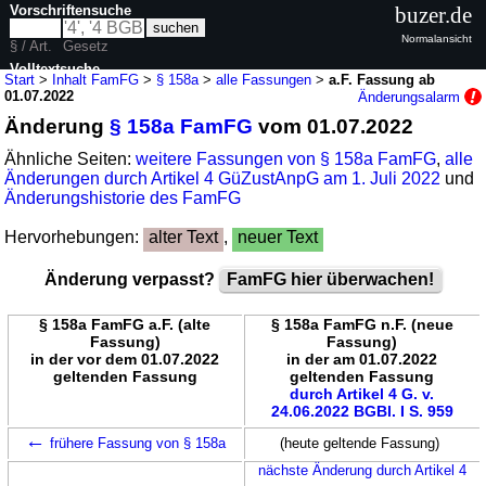
Vorschriftensuche
buzer.de
Normalansicht
§ / Art.
Gesetz
Volltextsuche
Start
>
Inhalt FamFG
>
§ 158a
>
alle Fassungen
>
a.F. Fassung ab
01.07.2022
Änderungsalarm
nur in FamFG
Änderung
§ 158a FamFG
vom 01.07.2022
Ähnliche Seiten:
weitere Fassungen von § 158a FamFG
,
alle
Änderungen durch Artikel 4 GüZustAnpG am 1. Juli 2022
und
Änderungshistorie des FamFG
Hervorhebungen:
alter Text
,
neuer Text
Änderung verpasst?
FamFG hier überwachen!
§ 158a FamFG a.F. (alte
§ 158a FamFG n.F. (neue
Fassung)
Fassung)
in der vor dem 01.07.2022
in der am 01.07.2022
geltenden Fassung
geltenden Fassung
durch Artikel 4 G. v.
24.06.2022 BGBl. I S. 959
←
frühere Fassung von § 158a
(heute geltende Fassung)
nächste Änderung durch Artikel 4