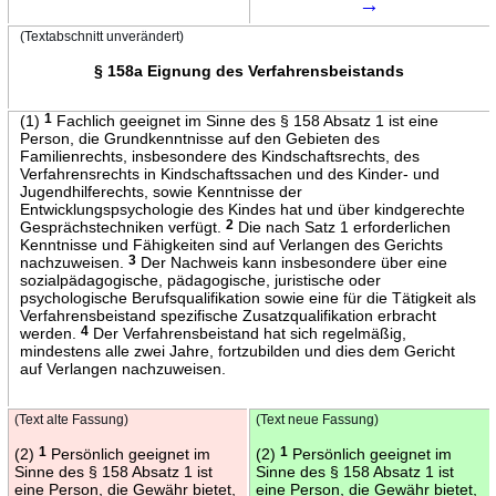
→
(Textabschnitt unverändert)
§ 158a Eignung des Verfahrensbeistands
(1)
1
Fachlich geeignet im Sinne des § 158 Absatz 1 ist eine
Person, die Grundkenntnisse auf den Gebieten des
Familienrechts, insbesondere des Kindschaftsrechts, des
Verfahrensrechts in Kindschaftssachen und des Kinder- und
Jugendhilferechts, sowie Kenntnisse der
Entwicklungspsychologie des Kindes hat und über kindgerechte
Gesprächstechniken verfügt.
2
Die nach Satz 1 erforderlichen
Kenntnisse und Fähigkeiten sind auf Verlangen des Gerichts
nachzuweisen.
3
Der Nachweis kann insbesondere über eine
sozialpädagogische, pädagogische, juristische oder
psychologische Berufsqualifikation sowie eine für die Tätigkeit als
Verfahrensbeistand spezifische Zusatzqualifikation erbracht
werden.
4
Der Verfahrensbeistand hat sich regelmäßig,
mindestens alle zwei Jahre, fortzubilden und dies dem Gericht
auf Verlangen nachzuweisen.
(Text alte Fassung)
(Text neue Fassung)
(2)
1
Persönlich geeignet im
(2)
1
Persönlich geeignet im
Sinne des § 158 Absatz 1 ist
Sinne des § 158 Absatz 1 ist
eine Person, die Gewähr bietet,
eine Person, die Gewähr bietet,