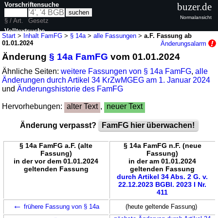
Vorschriftensuche
buzer.de
Normalansicht
§ / Art.
Gesetz
Volltextsuche
Start
>
Inhalt FamFG
>
§ 14a
>
alle Fassungen
>
a.F. Fassung ab
01.01.2024
Änderungsalarm
nur in FamFG
Änderung
§ 14a FamFG
vom 01.01.2024
Ähnliche Seiten:
weitere Fassungen von § 14a FamFG
,
alle
Änderungen durch Artikel 34 KrZwMGEG am 1. Januar 2024
und
Änderungshistorie des FamFG
Hervorhebungen:
alter Text
,
neuer Text
Änderung verpasst?
FamFG hier überwachen!
§ 14a FamFG a.F. (alte
§ 14a FamFG n.F. (neue
Fassung)
Fassung)
in der vor dem 01.01.2024
in der am 01.01.2024
geltenden Fassung
geltenden Fassung
durch Artikel 34 Abs. 2 G. v.
22.12.2023 BGBl. 2023 I Nr.
411
←
frühere Fassung von § 14a
(heute geltende Fassung)