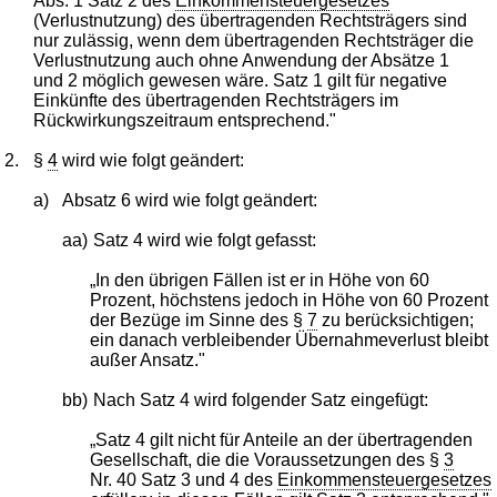
Abs. 1 Satz 2 des
Einkommensteuergesetzes
(Verlustnutzung) des übertragenden Rechtsträgers sind
nur zulässig, wenn dem übertragenden Rechtsträger die
Verlustnutzung auch ohne Anwendung der Absätze 1
und 2 möglich gewesen wäre. Satz 1 gilt für negative
Einkünfte des übertragenden Rechtsträgers im
Rückwirkungszeitraum entsprechend."
2.
§
4
wird wie folgt geändert:
a)
Absatz 6 wird wie folgt geändert:
aa)
Satz 4 wird wie folgt gefasst:
„In den übrigen Fällen ist er in Höhe von 60
Prozent, höchstens jedoch in Höhe von 60 Prozent
der Bezüge im Sinne des §
7
zu berücksichtigen;
ein danach verbleibender Übernahmeverlust bleibt
außer Ansatz."
bb)
Nach Satz 4 wird folgender Satz eingefügt:
„Satz 4 gilt nicht für Anteile an der übertragenden
Gesellschaft, die die Voraussetzungen des §
3
Nr. 40 Satz 3 und 4 des
Einkommensteuergesetzes