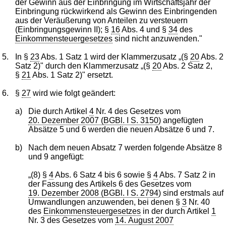
der Gewinn aus der Einbringung im Wirtschaftsjahr der
Einbringung rückwirkend als Gewinn des Einbringenden
aus der Veräußerung von Anteilen zu versteuern
(Einbringungsgewinn II); §
16
Abs. 4 und §
34
des
Einkommensteuergesetzes
sind nicht anzuwenden."
5.
In §
23
Abs. 1 Satz 1 wird der Klammerzusatz „(§
20
Abs. 2
Satz 2)" durch den Klammerzusatz „(§
20
Abs. 2 Satz 2,
§
21
Abs. 1 Satz 2)" ersetzt.
6.
§
27
wird wie folgt geändert:
a)
Die durch Artikel
4
Nr. 4 des Gesetzes vom
20. Dezember 2007 (BGBl. I S. 3150
) angefügten
Absätze 5 und 6 werden die neuen Absätze 6 und 7.
b)
Nach dem neuen Absatz 7 werden folgende Absätze 8
und 9 angefügt:
„(8) §
4
Abs. 6 Satz 4 bis 6 sowie §
4
Abs. 7 Satz 2 in
der Fassung des Artikels 6 des Gesetzes vom
19. Dezember 2008 (BGBl. I S. 2794
) sind erstmals auf
Umwandlungen anzuwenden, bei denen §
3
Nr. 40
des
Einkommensteuergesetzes
in der durch Artikel
1
Nr. 3 des Gesetzes vom
14. August 2007