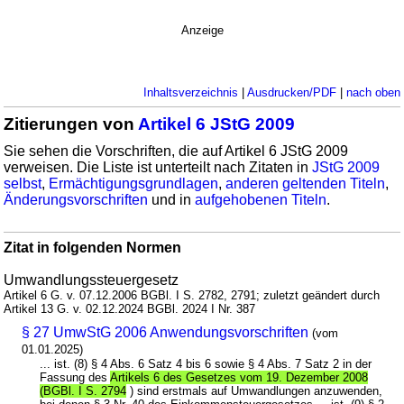
Anzeige
Inhaltsverzeichnis
|
Ausdrucken/PDF
|
nach oben
Zitierungen von
Artikel 6 JStG 2009
Sie sehen die Vorschriften, die auf Artikel 6 JStG 2009
verweisen. Die Liste ist unterteilt nach Zitaten in
JStG 2009
selbst
,
Ermächtigungsgrundlagen
,
anderen geltenden Titeln
,
Änderungsvorschriften
und in
aufgehobenen Titeln
.
Zitat in folgenden Normen
Umwandlungssteuergesetz
Artikel 6 G. v. 07.12.2006 BGBl. I S. 2782, 2791; zuletzt geändert durch
Artikel 13 G. v. 02.12.2024 BGBl. 2024 I Nr. 387
§ 27 UmwStG 2006 Anwendungsvorschriften
(vom
01.01.2025)
... ist. (8) § 4 Abs. 6 Satz 4 bis 6 sowie § 4 Abs. 7 Satz 2 in der
Fassung des
Artikels 6 des Gesetzes vom 19. Dezember 2008
(BGBl. I S. 2794
) sind erstmals auf Umwandlungen anzuwenden,