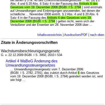
bei denen § 3 Nr. 40 des Einkommensteuergesetzes ... ist. (9) § 2
Abs. 4 und § 20 Abs. 6 Satz 4 in der Fassung des
Artikels 6 des
Gesetzes vom 19. Dezember 2008 (BGBl. I S. 2794
) sind erstmals
auf Umwandlungen und Einbringungen anzuwenden, bei denen der
schädliche ... November 2008 eintritt. § 2 Abs. 4 und § 20 Abs. 6
Satz 4 in der Fassung des
Artikels 6 des Gesetzes vom 19.
Dezember 2008 (BGBl. I S. 2794
) gelten nicht, wenn sich der
Veräußerer und der Erwerber am 28. November 2008 über ...
Inhaltsverzeichnis
|
Ausdrucken/PDF
|
nach oben
Zitate in Änderungsvorschriften
Wachstumsbeschleunigungsgesetz
G. v. 22.12.2009 BGBl. I S. 3950, 2010 I 534
Artikel 4 WaBeG Änderung des
Umwandlungssteuergesetzes
... Umwandlungssteuergesetz vom 7. Dezember 2006
(BGBl. I S. 2782, 2791), das zuletzt durch Artikel
6
des Gesetzes
vom 19. Dezember 2008 (BGBl. I S. 2794) geändert worden ist, wird
wie folgt ...