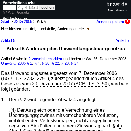
Vorschriftensuche
buzer.de
Normalansicht
§ / Art.
Gesetz
Volltextsuche
Start
>
JStG 2009
>
Art. 6
Änderungsalarm
Hier klicken für
Titel, Fundstelle, Änderungen
etc.
nur in JStG 2009
Artikel 6 - Jahressteuergesetz 2009 (JStG 2009)
←
→
Artikel 5
Artikel 7
G. v. 19.12.2008
BGBl. I S. 2794
(
Nr. 63
); Geltung ab 25.12.2008,
Artikel 6 Änderung des Umwandlungssteuergesetzes
abweichend siehe
Artikel 39
53 Änderungen
|
Drucksachen / Entwurf / Begründung
|
Artikel 6 wird in
2 Vorschriften zitiert
und ändert mWv. 25. Dezember 2008
wird in 68 Vorschriften zitiert
UmwStG 2006
§ 2
,
§ 4
,
§ 20
,
§ 22
,
§ 23
,
§ 27
Das
Umwandlungssteuergesetz
vom
7. Dezember 2006
(BGBl. I S. 2782, 2791
), zuletzt geändert durch Artikel
4
des
Gesetzes vom
20. Dezember 2007 (BGBl. I S. 3150
), wird wie
folgt geändert:
1.
Dem §
2
wird folgender Absatz 4 angefügt:
„(4) Der Ausgleich oder die Verrechnung eines
Übertragungsgewinns mit verrechenbaren Verlusten,
verbleibenden Verlustvorträgen, nicht ausgeglichenen
negativen Einkünften und einem Zinsvortrag nach §
4h