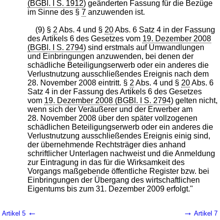
(BGBl. I S. 1912
) geänderten Fassung für die Bezüge
im Sinne des §
7
anzuwenden ist.
(9) §
2
Abs. 4 und §
20
Abs. 6 Satz 4 in der Fassung
des Artikels 6 des Gesetzes vom
19. Dezember 2008
(BGBl. I S. 2794
) sind erstmals auf Umwandlungen
und Einbringungen anzuwenden, bei denen der
schädliche Beteiligungserwerb oder ein anderes die
Verlustnutzung ausschließendes Ereignis nach dem
28. November 2008 eintritt. §
2
Abs. 4 und §
20
Abs. 6
Satz 4 in der Fassung des Artikels 6 des Gesetzes
vom
19. Dezember 2008 (BGBl. I S. 2794
) gelten nicht,
wenn sich der Veräußerer und der Erwerber am
28. November 2008 über den später vollzogenen
schädlichen Beteiligungserwerb oder ein anderes die
Verlustnutzung ausschließendes Ereignis einig sind,
der übernehmende Rechtsträger dies anhand
schriftlicher Unterlagen nachweist und die Anmeldung
zur Eintragung in das für die Wirksamkeit des
Vorgangs maßgebende öffentliche Register bzw. bei
Einbringungen der Übergang des wirtschaftlichen
Eigentums bis zum 31. Dezember 2009 erfolgt."
←
→
Artikel 5
Artikel 7