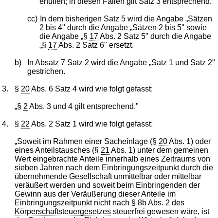
erfüllen; in diesen Fällen gilt Satz 3 entsprechend."
cc)
In dem bisherigen Satz 5 wird die Angabe „Sätzen
2 bis 4" durch die Angabe „Sätzen 2 bis 5" sowie
die Angabe „§
17
Abs. 2 Satz 5" durch die Angabe
„§
17
Abs. 2 Satz 6" ersetzt.
b)
In Absatz 7 Satz 2 wird die Angabe „Satz 1 und Satz 2"
gestrichen.
3.
§
20
Abs. 6 Satz 4 wird wie folgt gefasst:
„§
2
Abs. 3 und 4 gilt entsprechend."
4.
§
22
Abs. 2 Satz 1 wird wie folgt gefasst:
„Soweit im Rahmen einer Sacheinlage (§
20
Abs. 1) oder
eines Anteilstausches (§
21
Abs. 1) unter dem gemeinen
Wert eingebrachte Anteile innerhalb eines Zeitraums von
sieben Jahren nach dem Einbringungszeitpunkt durch die
übernehmende Gesellschaft unmittelbar oder mittelbar
veräußert werden und soweit beim Einbringenden der
Gewinn aus der Veräußerung dieser Anteile im
Einbringungszeitpunkt nicht nach §
8b
Abs. 2 des
Körperschaftsteuergesetzes
steuerfrei gewesen wäre, ist