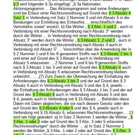
§ 3
wird folgender § 3a eingefügt: „§ 3a Nationales
Aktionsprogramm ... Das Aktionsprogramm und seine Änderungen
sind bei Erlass einer Rechtsverordnung auf Grund des
§ 3 Absatz 4
Satz 1
in Verbindung mit Satz 2 Nummer 3 und mit Absatz 5 in die
Beratungen zur Erstellung des Entwurfes ... einschließlich des
Vermittelns sowie" ersetzt. b) Die Wörter „
§ 3 Abs. 1 und 2
, auch in
Verbindung mit einer Rechtsverordnung nach Absatz 3" werden
durch die Wörter ... in Verbindung mit einer Rechtsverordnung nach
Absatz 3" werden durch die Wörter „
§ 3 Absatz 1, 2 und 3
, auch in
Verbindung mit einer Rechtsverordnung nach Absatz 4 auch in
Verbindung mit Absatz 5" ... Vorschriften über die Anwendung der in
§ 2 Nummer 1 und 6 bis 8 genannten Stoffe nach
§ 3 Absatz 1 bis 3
und einer auf Grund des § 3 Absatz 4 auch in Verbindung mit
Absatz 5 erlassenen ... 2 Nummer 1 und 6 bis 8 genannten Stoffe
nach § 3 Absatz 1 bis 3 und einer auf Grund des
§ 3 Absatz 4
auch
in Verbindung mit Absatz 5 erlassenen Rechtsverordnung bleiben
unberührt. ... „(7) Zum Zweck der Überwachung der Einhaltung der
Anforderungen des
§ 3 Absatz 1 bis 3
und der auf Grund des § 3
Absatz 4 auch in Verbindung mit Absatz 5 und des § 4, jeweils ...
der Einhaltung der Anforderungen des § 3 Absatz 1 bis 3 und der auf
Grund des
§ 3 Absatz 4
auch in Verbindung mit Absatz 5 und des
§ 4, jeweils auch in Verbindung mit § 15 Absatz ... Behörden diese
Daten mit Daten abgleichen, die sie nach diesem Gesetz oder den
auf Grund des
§ 3 Absatz 4 oder 5
und des § 4, jeweils auch in
Verbindung mit § 15 Absatz 6, erlassenen Rechtsverordnungen ... 13
wird wie folgt geändert: a) In Satz 2 Nummer 1 werden die Wörter „
§
3 Abs. 1 oder 2
oder auf Grund des § 3 Abs. 3 oder 5 erlassene
Rechtverordnungen" durch die Wörter ... a) In Satz 2 Nummer 1
werden die Wörter „§ 3 Abs. 1 oder 2 oder auf Grund des
§ 3 Abs. 3