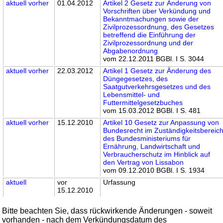
aktuell
vorher
01.04.2012
Artikel 2 Gesetz zur Änderung von
Vorschriften über Verkündung und
Bekanntmachungen sowie der
Zivilprozessordnung, des Gesetzes
betreffend die Einführung der
Zivilprozessordnung und der
Abgabenordnung
vom 22.12.2011 BGBl. I S. 3044
aktuell
vorher
22.03.2012
Artikel 1 Gesetz zur Änderung des
Düngegesetzes, des
Saatgutverkehrsgesetzes und des
Lebensmittel- und
Futtermittelgesetzbuches
vom 15.03.2012 BGBl. I S. 481
aktuell
vorher
15.12.2010
Artikel 10 Gesetz zur Anpassung von
Bundesrecht im Zuständigkeitsbereic
des Bundesministeriums für
Ernährung, Landwirtschaft und
Verbraucherschutz im Hinblick auf
den Vertrag von Lissabon
vom 09.12.2010 BGBl. I S. 1934
aktuell
vor
Urfassung
15.12.2010
Bitte beachten Sie, dass rückwirkende Änderungen - soweit
vorhanden - nach dem Verkündungsdatum des