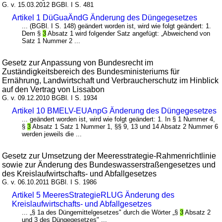
G. v. 15.03.2012 BGBl. I S. 481
Artikel 1 DüGuaÄndG Änderung des Düngegesetzes
... (BGBl. I S. 148) geändert worden ist, wird wie folgt geändert: 1.
Dem §
3
Absatz 1 wird folgender Satz angefügt: „Abweichend von
Satz 1 Nummer 2 ...
Gesetz zur Anpassung von Bundesrecht im
Zuständigkeitsbereich des Bundesministeriums für
Ernährung, Landwirtschaft und Verbraucherschutz im Hinblick
auf den Vertrag von Lissabon
G. v. 09.12.2010 BGBl. I S. 1934
Artikel 10 BMELV-EUAnpG Änderung des Düngegesetzes
... geändert worden ist, wird wie folgt geändert: 1. In § 1 Nummer 4,
§
3
Absatz 1 Satz 1 Nummer 1, §§ 9, 13 und 14 Absatz 2 Nummer 6
werden jeweils die ...
Gesetz zur Umsetzung der Meeresstrategie-Rahmenrichtlinie
sowie zur Änderung des Bundeswasserstraßengesetzes und
des Kreislaufwirtschafts- und Abfallgesetzes
G. v. 06.10.2011 BGBl. I S. 1986
Artikel 5 MeeresStrategieRLUG Änderung des
Kreislaufwirtschafts- und Abfallgesetzes
... „§ 1a des Düngemittelgesetzes" durch die Wörter „§
3
Absatz 2
und 3 des Düngegesetzes" ...