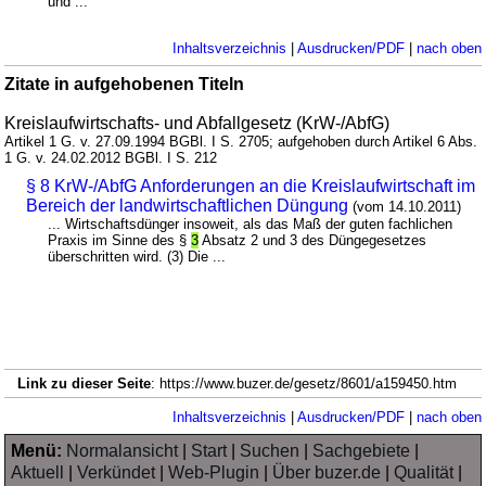
und ...
Inhaltsverzeichnis
|
Ausdrucken/PDF
|
nach oben
Zitate in aufgehobenen Titeln
Kreislaufwirtschafts- und Abfallgesetz (KrW-/AbfG)
Artikel 1 G. v. 27.09.1994 BGBl. I S. 2705; aufgehoben durch Artikel 6 Abs.
1 G. v. 24.02.2012 BGBl. I S. 212
§ 8 KrW-/AbfG Anforderungen an die Kreislaufwirtschaft im
Bereich der landwirtschaftlichen Düngung
(vom 14.10.2011)
... Wirtschaftsdünger insoweit, als das Maß der guten fachlichen
Praxis im Sinne des §
3
Absatz 2 und 3 des Düngegesetzes
überschritten wird. (3) Die ...
Link zu dieser Seite
: https://www.buzer.de/gesetz/8601/a159450.htm
Inhaltsverzeichnis
|
Ausdrucken/PDF
|
nach oben
Menü:
Normalansicht
|
Start
|
Suchen
|
Sachgebiete
|
Aktuell
|
Verkündet
|
Web-Plugin
|
Über buzer.de
|
Qualität
|