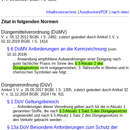
Inhaltsverzeichnis
|
Ausdrucken/PDF
|
nach oben
Zitat in folgenden Normen
Düngemittelverordnung (DüMV)
V. v. 05.12.2012 BGBl. I S. 2482; zuletzt geändert durch Artikel 1 V. v.
02.10.2019 BGBl. I S. 1414
§ 6 DüMV Anforderungen an die Kennzeichnung
(vom
10.10.2019)
... Anwendung empfohlene Aufwandmengen einer Düngung nach
guter fachlicher Praxis im Sinne des
§ 3 Absatz 2 des
Düngegesetzes
nicht entgegenstehen, 3. Nährstoffe in Worten und in
chemischen Symbolen wie folgt ...
Düngeverordnung (DüV)
Artikel 1 V. v. 26.05.2017 BGBl. I S. 1305; zuletzt geändert durch Artikel 32
V. v. 11.12.2024 BGBl. 2024 I Nr. 411
§ 1 DüV Geltungsbereich
... Anforderungen dieser Verordnung gelten auch für die in Absatz 1
genannten Stoffe, die nach
§ 3 Absatz 1 Satz 3 des Düngegesetzes
angewendet und nach § 5 Absatz 1 Satz 2 des Düngegesetzes in
den Verkehr gebracht werden ...
§ 13a DüV Besondere Anforderungen zum Schutz der