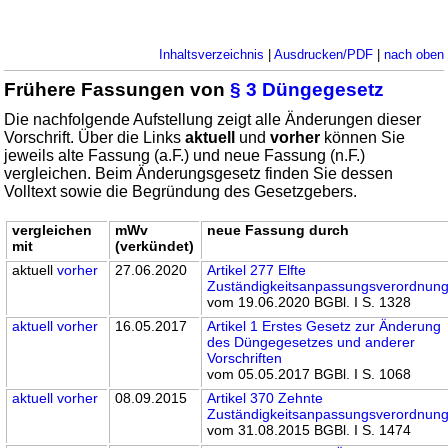
Inhaltsverzeichnis
|
Ausdrucken/PDF
|
nach oben
Frühere Fassungen von
§ 3 Düngegesetz
Die nachfolgende Aufstellung zeigt alle Änderungen dieser
Vorschrift. Über die Links
aktuell
und
vorher
können Sie
jeweils alte Fassung (a.F.) und neue Fassung (n.F.)
vergleichen. Beim Änderungsgesetz finden Sie dessen
Volltext sowie die Begründung des Gesetzgebers.
vergleichen
mWv
neue Fassung durch
mit
(verkündet)
aktuell
vorher
27.06.2020
Artikel 277 Elfte
Zuständigkeitsanpassungsverordnun
vom 19.06.2020 BGBl. I S. 1328
aktuell
vorher
16.05.2017
Artikel 1 Erstes Gesetz zur Änderung
des Düngegesetzes und anderer
Vorschriften
vom 05.05.2017 BGBl. I S. 1068
aktuell
vorher
08.09.2015
Artikel 370 Zehnte
Zuständigkeitsanpassungsverordnun
vom 31.08.2015 BGBl. I S. 1474