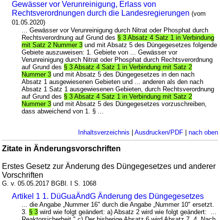
Gewässer vor Verunreinigung, Erlass von
Rechtsverordnungen durch die Landesregierungen
(vom
01.05.2020)
... Gewässer vor Verunreinigung durch Nitrat oder Phosphat durch
Rechtsverordnung auf Grund des
§ 3 Absatz 4 Satz 1 in Verbindung
mit Satz 2 Nummer 3
und mit Absatz 5 des Düngegesetzes folgende
Gebiete auszuweisen: 1. Gebiete von ... Gewässer vor
Verunreinigung durch Nitrat oder Phosphat durch Rechtsverordnung
auf Grund des
§ 3 Absatz 4 Satz 1 in Verbindung mit Satz 2
Nummer 3
und mit Absatz 5 des Düngegesetzes in den nach
Absatz 1 ausgewiesenen Gebieten und ... anderen als den nach
Absatz 1 Satz 1 ausgewiesenen Gebieten, durch Rechtsverordnung
auf Grund des
§ 3 Absatz 4 Satz 1 in Verbindung mit Satz 2
Nummer 3
und mit Absatz 5 des Düngegesetzes vorzuschreiben,
dass abweichend von 1. § ...
Inhaltsverzeichnis
|
Ausdrucken/PDF
|
nach oben
Zitate in Änderungsvorschriften
Erstes Gesetz zur Änderung des Düngegesetzes und anderer
Vorschriften
G. v. 05.05.2017 BGBl. I S. 1068
Artikel 1 1. DüGuaÄndG Änderung des Düngegesetzes
... die Angabe „Nummer 16" durch die Angabe „Nummer 10" ersetzt.
3.
§ 3
wird wie folgt geändert: a) Absatz 2 wird wie folgt geändert: ...
Reaktorsicherheit." c) Der bisherige Absatz 6 wird Absatz 7. 4. Nach