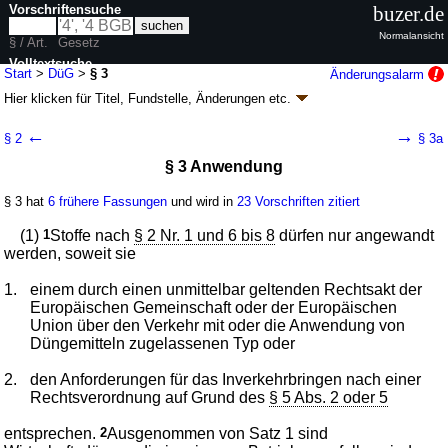
Vorschriftensuche
buzer.de
Normalansicht
§ / Art.
Gesetz
Volltextsuche
Start
>
DüG
>
§ 3
Änderungsalarm
Hier klicken für
Titel, Fundstelle, Änderungen
etc.
nur in DüG
§ 3 - Düngegesetz (DüG
k.a.Abk.
)
←
→
§ 2
§ 3a
G. v. 09.01.2009
BGBl. I S. 54
, 136 (
Nr. 4
); zuletzt geändert durch
Artikel 2
§ 3 Anwendung
Abs. 13 G. v. 20.12.2022
BGBl. I S. 2752
Geltung ab 06.02.2009; FNA: 7820-15
Ackerbau und Pflanzenbau
§ 3 hat
6 frühere Fassungen
und wird in
23 Vorschriften zitiert
13 weitere Fassungen
|
Drucksachen / Entwurf / Begründung
|
wird in 91 Vorschriften zitiert
(1)
1
Stoffe nach
§ 2 Nr. 1 und 6 bis 8
dürfen nur angewandt
werden, soweit sie
1.
einem durch einen unmittelbar geltenden Rechtsakt der
Europäischen Gemeinschaft oder der Europäischen
Union über den Verkehr mit oder die Anwendung von
Düngemitteln zugelassenen Typ oder
2.
den Anforderungen für das Inverkehrbringen nach einer
Rechtsverordnung auf Grund des
§ 5 Abs. 2 oder 5
entsprechen.
2
Ausgenommen von Satz 1 sind