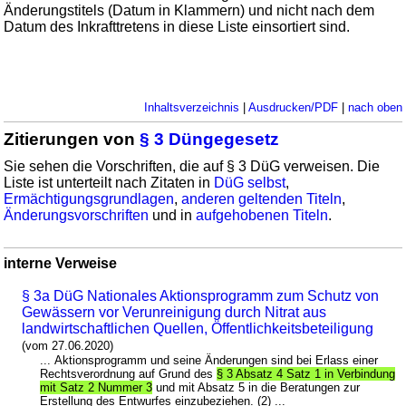
Änderungstitels (Datum in Klammern) und nicht nach dem
Datum des Inkrafttretens in diese Liste einsortiert sind.
Inhaltsverzeichnis
|
Ausdrucken/PDF
|
nach oben
Zitierungen von
§ 3 Düngegesetz
Sie sehen die Vorschriften, die auf § 3 DüG verweisen. Die
Liste ist unterteilt nach Zitaten in
DüG selbst
,
Ermächtigungsgrundlagen
,
anderen geltenden Titeln
,
Änderungsvorschriften
und in
aufgehobenen Titeln
.
interne Verweise
§ 3a DüG Nationales Aktionsprogramm zum Schutz von
Gewässern vor Verunreinigung durch Nitrat aus
landwirtschaftlichen Quellen, Öffentlichkeitsbeteiligung
(vom 27.06.2020)
... Aktionsprogramm und seine Änderungen sind bei Erlass einer
Rechtsverordnung auf Grund des
§ 3 Absatz 4 Satz 1 in Verbindung
mit Satz 2 Nummer 3
und mit Absatz 5 in die Beratungen zur
Erstellung des Entwurfes einzubeziehen. (2) ...