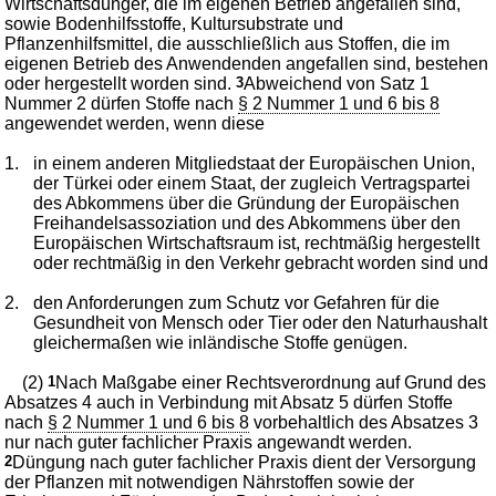
Wirtschaftsdünger, die im eigenen Betrieb angefallen sind,
sowie Bodenhilfsstoffe, Kultursubstrate und
Pflanzenhilfsmittel, die ausschließlich aus Stoffen, die im
eigenen Betrieb des Anwendenden angefallen sind, bestehen
oder hergestellt worden sind.
3
Abweichend von Satz 1
Nummer 2 dürfen Stoffe nach
§ 2 Nummer 1 und 6 bis 8
angewendet werden, wenn diese
1.
in einem anderen Mitgliedstaat der Europäischen Union,
der Türkei oder einem Staat, der zugleich Vertragspartei
des Abkommens über die Gründung der Europäischen
Freihandelsassoziation und des Abkommens über den
Europäischen Wirtschaftsraum ist, rechtmäßig hergestellt
oder rechtmäßig in den Verkehr gebracht worden sind und
2.
den Anforderungen zum Schutz vor Gefahren für die
Gesundheit von Mensch oder Tier oder den Naturhaushalt
gleichermaßen wie inländische Stoffe genügen.
(2)
1
Nach Maßgabe einer Rechtsverordnung auf Grund des
Absatzes 4 auch in Verbindung mit Absatz 5 dürfen Stoffe
nach
§ 2 Nummer 1 und 6 bis 8
vorbehaltlich des Absatzes 3
nur nach guter fachlicher Praxis angewandt werden.
2
Düngung nach guter fachlicher Praxis dient der Versorgung
der Pflanzen mit notwendigen Nährstoffen sowie der