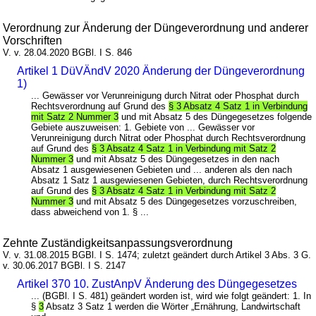
Verordnung zur Änderung der Düngeverordnung und anderer
Vorschriften
V. v. 28.04.2020 BGBl. I S. 846
Artikel 1 DüVÄndV 2020 Änderung der Düngeverordnung
1)
... Gewässer vor Verunreinigung durch Nitrat oder Phosphat durch
Rechtsverordnung auf Grund des
§ 3 Absatz 4 Satz 1 in Verbindung
mit Satz 2 Nummer 3
und mit Absatz 5 des Düngegesetzes folgende
Gebiete auszuweisen: 1. Gebiete von ... Gewässer vor
Verunreinigung durch Nitrat oder Phosphat durch Rechtsverordnung
auf Grund des
§ 3 Absatz 4 Satz 1 in Verbindung mit Satz 2
Nummer 3
und mit Absatz 5 des Düngegesetzes in den nach
Absatz 1 ausgewiesenen Gebieten und ... anderen als den nach
Absatz 1 Satz 1 ausgewiesenen Gebieten, durch Rechtsverordnung
auf Grund des
§ 3 Absatz 4 Satz 1 in Verbindung mit Satz 2
Nummer 3
und mit Absatz 5 des Düngegesetzes vorzuschreiben,
dass abweichend von 1. § ...
Zehnte Zuständigkeitsanpassungsverordnung
V. v. 31.08.2015 BGBl. I S. 1474; zuletzt geändert durch Artikel 3 Abs. 3 G.
v. 30.06.2017 BGBl. I S. 2147
Artikel 370 10. ZustAnpV Änderung des Düngegesetzes
... (BGBl. I S. 481) geändert worden ist, wird wie folgt geändert: 1. In
§
3
Absatz 3 Satz 1 werden die Wörter „Ernährung, Landwirtschaft