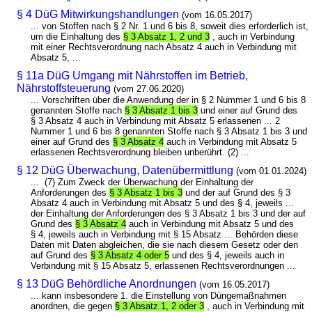
§ 4 DüG Mitwirkungshandlungen
(vom 16.05.2017)
... von Stoffen nach § 2 Nr. 1 und 6 bis 8, soweit dies erforderlich ist,
um die Einhaltung des
§ 3 Absatz 1, 2 und 3
, auch in Verbindung
mit einer Rechtsverordnung nach Absatz 4 auch in Verbindung mit
Absatz 5, ...
§ 11a DüG Umgang mit Nährstoffen im Betrieb,
Nährstoffsteuerung
(vom 27.06.2020)
... Vorschriften über die Anwendung der in § 2 Nummer 1 und 6 bis 8
genannten Stoffe nach
§ 3 Absatz 1 bis 3
und einer auf Grund des
§ 3 Absatz 4 auch in Verbindung mit Absatz 5 erlassenen ... 2
Nummer 1 und 6 bis 8 genannten Stoffe nach § 3 Absatz 1 bis 3 und
einer auf Grund des
§ 3 Absatz 4
auch in Verbindung mit Absatz 5
erlassenen Rechtsverordnung bleiben unberührt. (2) ...
§ 12 DüG Überwachung, Datenübermittlung
(vom 01.01.2024)
... (7) Zum Zweck der Überwachung der Einhaltung der
Anforderungen des
§ 3 Absatz 1 bis 3
und der auf Grund des § 3
Absatz 4 auch in Verbindung mit Absatz 5 und des § 4, jeweils ...
der Einhaltung der Anforderungen des § 3 Absatz 1 bis 3 und der auf
Grund des
§ 3 Absatz 4
auch in Verbindung mit Absatz 5 und des
§ 4, jeweils auch in Verbindung mit § 15 Absatz ... Behörden diese
Daten mit Daten abgleichen, die sie nach diesem Gesetz oder den
auf Grund des
§ 3 Absatz 4 oder 5
und des § 4, jeweils auch in
Verbindung mit § 15 Absatz 5, erlassenen Rechtsverordnungen ...
§ 13 DüG Behördliche Anordnungen
(vom 16.05.2017)
... kann insbesondere 1. die Einstellung von Düngemaßnahmen
anordnen, die gegen
§ 3 Absatz 1, 2 oder 3
, auch in Verbindung mit