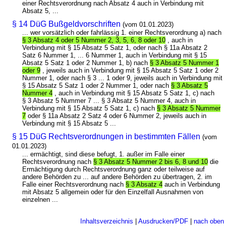
einer Rechtsverordnung nach Absatz 4 auch in Verbindung mit
Absatz 5, ...
§ 14 DüG Bußgeldvorschriften
(vom 01.01.2023)
... wer vorsätzlich oder fahrlässig 1. einer Rechtsverordnung a) nach
§ 3 Absatz 4 oder 5 Nummer 2, 3, 5, 6, 8 oder 10
, auch in
Verbindung mit § 15 Absatz 5 Satz 1, oder nach § 11a Absatz 2
Satz 6 Nummer 1, ... 6 Nummer 1, auch in Verbindung mit § 15
Absatz 5 Satz 1 oder 2 Nummer 1, b) nach
§ 3 Absatz 5 Nummer 1
oder 9
, jeweils auch in Verbindung mit § 15 Absatz 5 Satz 1 oder 2
Nummer 1, oder nach § 3 ... 1 oder 9, jeweils auch in Verbindung mit
§ 15 Absatz 5 Satz 1 oder 2 Nummer 1, oder nach
§ 3 Absatz 5
Nummer 4
, auch in Verbindung mit § 15 Absatz 5 Satz 1, c) nach
§ 3 Absatz 5 Nummer 7 ... § 3 Absatz 5 Nummer 4, auch in
Verbindung mit § 15 Absatz 5 Satz 1, c) nach
§ 3 Absatz 5 Nummer
7
oder § 11a Absatz 2 Satz 4 oder 6 Nummer 2, jeweils auch in
Verbindung mit § 15 Absatz 5 ...
§ 15 DüG Rechtsverordnungen in bestimmten Fällen
(vom
01.01.2023)
... ermächtigt, sind diese befugt, 1. außer im Falle einer
Rechtsverordnung nach
§ 3 Absatz 5 Nummer 2 bis 6, 8 und 10
die
Ermächtigung durch Rechtsverordnung ganz oder teilweise auf
andere Behörden zu ... auf andere Behörden zu übertragen, 2. im
Falle einer Rechtsverordnung nach
§ 3 Absatz 4
auch in Verbindung
mit Absatz 5 allgemein oder für den Einzelfall Ausnahmen von
einzelnen ...
Inhaltsverzeichnis
|
Ausdrucken/PDF
|
nach oben