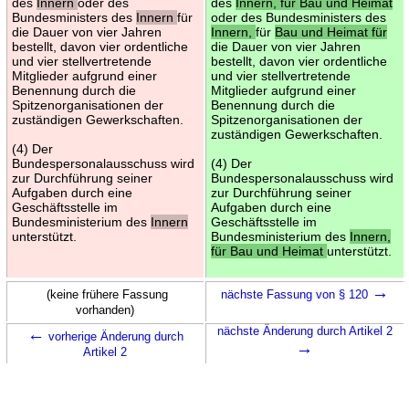
des
Innern
oder des
des
Innern, für Bau und Heimat
Bundesministers des
Innern
für
oder des Bundesministers des
die Dauer von vier Jahren
Innern,
für
Bau und Heimat für
bestellt, davon vier ordentliche
die Dauer von vier Jahren
und vier stellvertretende
bestellt, davon vier ordentliche
Mitglieder aufgrund einer
und vier stellvertretende
Benennung durch die
Mitglieder aufgrund einer
Spitzenorganisationen der
Benennung durch die
zuständigen Gewerkschaften.
Spitzenorganisationen der
zuständigen Gewerkschaften.
(4) Der
Bundespersonalausschuss wird
(4) Der
zur Durchführung seiner
Bundespersonalausschuss wird
Aufgaben durch eine
zur Durchführung seiner
Geschäftsstelle im
Aufgaben durch eine
Bundesministerium des
Innern
Geschäftsstelle im
unterstützt.
Bundesministerium des
Innern,
für Bau und Heimat
unterstützt.
→
(keine frühere Fassung
nächste Fassung von § 120
vorhanden)
←
nächste Änderung durch Artikel 2
vorherige Änderung durch
→
Artikel 2