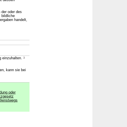
it dessen
 der oder des
bildliche
ergaben handelt,
g einzuhalten.
3
en, kann sie bei
dung oder
tzgesetz
Dienstwegs