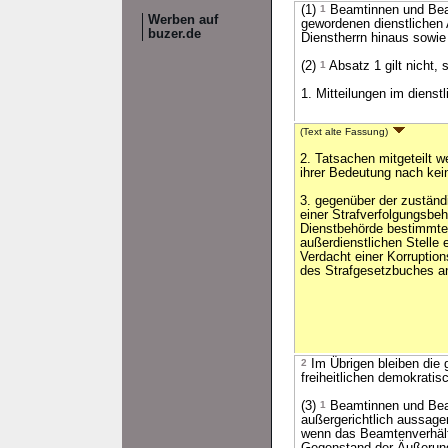
(1)
1
Beamtinnen und Beamt
Werben auf
gewordenen dienstlichen
buzer.de
Dienstherrn hinaus sowi
(2)
1
Absatz 1 gilt nicht, 
1. Mitteilungen im dienst
(Text alte Fassung)
2. Tatsachen mitgeteilt w
ihrer Bedeutung nach ke
3. gegenüber der zuständ
einer Strafverfolgungsbeh
Dienstbehörde bestimmte
außerdienstlichen Stelle
Verdacht einer Korruption
des Strafgesetzbuches a
2
Im Übrigen bleiben die g
freiheitlichen demokrati
(3)
1
Beamtinnen und Beam
außergerichtlich aussag
wenn das Beamtenverhältn