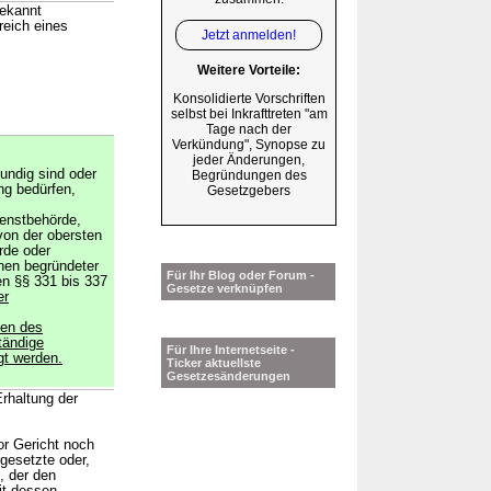
bekannt
reich eines
Jetzt anmelden!
Weitere Vorteile:
Konsolidierte Vorschriften
selbst bei Inkrafttreten "am
Tage nach der
Verkündung", Synopse zu
jeder Änderungen,
kundig sind oder
Begründungen des
ng bedürfen,
Gesetzgebers
ienstbehörde,
von der obersten
rde oder
chen begründeter
Für Ihr Blog oder Forum -
en §§ 331 bis 337
Gesetze verknüpfen
er
gen des
tändige
Für Ihre Internetseite -
gt werden.
Ticker aktuellste
Gesetzesänderungen
Erhaltung der
r Gericht noch
gesetzte oder,
, der den