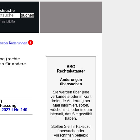
extsuche
r in BBG
il bei Änderungen
ng (rechte
n für andere
BBG
Rechtskataster
Änderungen
überwachen
Sie werden über jede
verkündete oder in Kraft
tretende Änderung per
)
Mail informiert, sofort,
n Fassung
wöchentlich oder in dem
 2023 I Nr. 140
Intervall, das Sie gewählt
haben.
Stellen Sie Ihr Paket zu
überwachender
Vorschriften beliebig
zusammen.