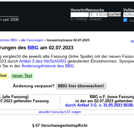
Vorschriftensuche
Vollt
§ / Artikel
Gesetz
n seit 2006
nu
zeichnis BBG
>
alle Fassungen
>
Gesamtsynopse 02.07.2023
Ma
erungen des
BBG
am 02.07.2023
vergleicht die jeweils alte Fassung (linke Spalte) mit der neuen Fassu
 2023 durch
Artikel 3 des HinSchGEG
geänderten Einzelnormen. Synopse
 Sie in der
Änderungshistorie des BBG
.
Text
,
neuer Text
Änderung verpasst?
BBG hier überwachen!
. (alte Fassung)
BBG n.F. (neue Fassung
07.2023 geltenden Fassung
in der am 02.07.2023 geltende
durch Artikel 3 G. v. 31.05.2023 BGBl.
aktuelle Fassung § 67 zeigen
§ 67 Verschwiegenheitspflicht