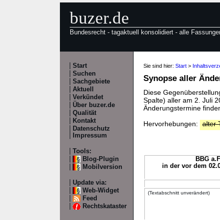
buzer.de
Bundesrecht - tagaktuell konsolidiert - alle Fassunge
Start
Sie sind hier:
Start
>
Inhaltsver
Suchen
Synopse aller Änd
Sachgebiete
Aktuell
Diese Gegenüberstellung 
Verkündet
Spalte) aller am 2. Juli
Über buzer.de
Änderungstermine finden
Qualität
Kontakt
Hervorhebungen:
alter 
Datenschutz
Impressum
Tools:
Blog-Plugin
BBG a.F
in der vor dem 02.
Mobilversion
Update via:
Web-Widget
(Textabschnitt unverändert)
Feed
Rechtskataster