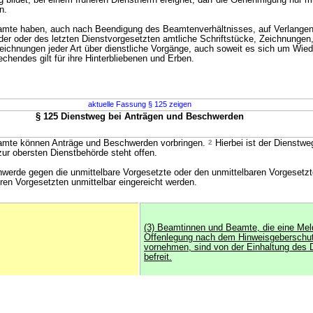
bildet, bei einem früheren Dienstherrn ereignet, darf die Genehmigung nur m
n.
te haben, auch nach Beendigung des Beamtenverhältnisses, auf Verlangen
der oder des letzten Dienstvorgesetzten amtliche Schriftstücke, Zeichnungen, 
eichnungen jeder Art über dienstliche Vorgänge, auch soweit es sich um Wied
chendes gilt für ihre Hinterbliebenen und Erben.
aktuelle Fassung § 125 zeigen
§ 125 Dienstweg bei Anträgen und Beschwerden
mte können Anträge und Beschwerden vorbringen.
2
Hierbei ist der Dienstwe
r obersten Dienstbehörde steht offen.
chwerde gegen die unmittelbare Vorgesetzte oder den unmittelbaren Vorgesetzt
en Vorgesetzten unmittelbar eingereicht werden.
(3) Beamtinnen und Beamte, die eine Mel
Offenlegung nach dem Hinweisgeberschu
vornehmen, sind von der Einhaltung des 
befreit.