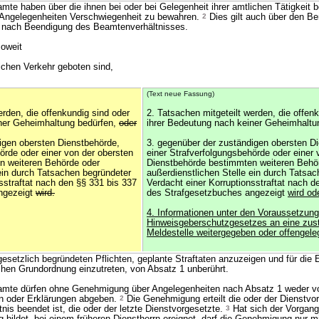
e haben über die ihnen bei oder bei Gelegenheit ihrer amtlichen Tätigkeit 
 Angelegenheiten Verschwiegenheit zu bewahren.
2
Dies gilt auch über den Be
e nach Beendigung des Beamtenverhältnisses.
soweit
lichen Verkehr geboten sind,
(Text neue Fassung)
erden, die offenkundig sind oder
2. Tatsachen mitgeteilt werden, die offen
iner Geheimhaltung bedürfen,
oder
ihrer Bedeutung nach keiner Geheimhaltu
igen obersten Dienstbehörde,
3. gegenüber der zuständigen obersten D
örde oder einer von der obersten
einer Strafverfolgungsbehörde oder einer 
n weiteren Behörde oder
Dienstbehörde bestimmten weiteren Behö
 ein durch Tatsachen begründeter
außerdienstlichen Stelle ein durch Tatsa
sstraftat nach den §§ 331 bis 337
Verdacht einer Korruptionsstraftat nach d
ngezeigt
wird.
des Strafgesetzbuches angezeigt
wird od
4. Informationen unter den Voraussetzun
Hinweisgeberschutzgesetzes an eine zus
Meldestelle weitergegeben oder offengele
esetzlich begründeten Pflichten, geplante Straftaten anzuzeigen und für die 
schen Grundordnung einzutreten, von Absatz 1 unberührt.
te dürfen ohne Genehmigung über Angelegenheiten nach Absatz 1 weder vo
en oder Erklärungen abgeben.
2
Die Genehmigung erteilt die oder der Dienstvor
is beendet ist, die oder der letzte Dienstvorgesetzte.
3
Hat sich der Vorgang