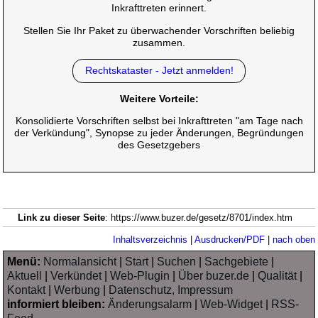
Inkrafttreten erinnert.
Stellen Sie Ihr Paket zu überwachender Vorschriften beliebig
zusammen.
Rechtskataster - Jetzt anmelden!
Weitere Vorteile:
Konsolidierte Vorschriften selbst bei Inkrafttreten "am Tage nach
der Verkündung", Synopse zu jeder Änderungen, Begründungen
des Gesetzgebers
Link zu dieser Seite
: https://www.buzer.de/gesetz/8701/index.htm
Inhaltsverzeichnis
|
Ausdrucken/PDF
|
nach oben
Menü:
Normalansicht
|
Start
|
Suchen
|
Sachgebiete
|
Aktuell
|
Verkündet
|
Web-Plugin
|
Über buzer.de
|
Qualität
|
Kontakt
|
Werbung
|
Datenschutz, Impressum
informiert bleiben:
Änderungsalarm
|
Web-Widget
|
RSS-