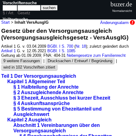
Vorschriftensuche
buzer.de
Normalansicht
§ / Art.
Gesetz
Volltextsuche
Start
>
Inhalt VersAusglG
Änderungsalarm
Gesetz über den Versorgungsausgleich
nur in VersAusglG
(Versorgungsausgleichsgesetz - VersAusglG)
Artikel 1 G. v. 03.04.2009
BGBl. I S. 700
(
Nr. 18
); zuletzt geändert durch
Artikel 1
G. v. 12.05.2021
BGBl. I S. 1085
Geltung ab 01.09.2009; FNA: 404-31
Nebengesetze zum Familienrecht
9 weitere Fassungen
|
Drucksachen / Entwurf / Begründung
|
wird in 102 Vorschriften zitiert
Teil 1 Der Versorgungsausgleich
Kapitel 1 Allgemeiner Teil
§ 1 Halbteilung der Anrechte
§ 2 Auszugleichende Anrechte
§ 3 Ehezeit, Ausschluss bei kurzer Ehezeit
§ 4 Auskunftsansprüche
§ 5 Bestimmung von Ehezeitanteil und
Ausgleichswert
Kapitel 2 Ausgleich
Abschnitt 1 Vereinbarungen über den
Versorgungsausgleich